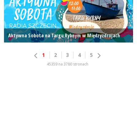
Aktywna Sobota na Targu Rybnym w Międzyzdrojach
1
2
3
4
5
45359 na 3780 stronach