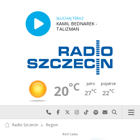
SŁUCHAJ TERAZ
KAMIL BEDNAREK -
TALIZMAN
°C
jutro
pojutrze
20
°C
°C
27
22
Najlepiej po prostu do nas zadzwoń
Odwiedź nas na Facebook-u
Odwiedź nas na X
Odwiedź nas na Instagram-ie
Odwiedź nas na TikTok-u
Szukaj nas na Spotify
Wyślij do nas w
Szukaj
Radio Szczecin
»
Region
Autopromocja
Reklama