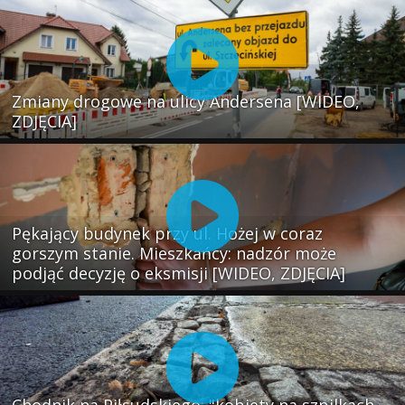
Zmiany drogowe na ulicy Andersena [WIDEO,
ZDJĘCIA]
Pękający budynek przy ul. Hożej w coraz
gorszym stanie. Mieszkańcy: nadzór może
podjąć decyzję o eksmisji [WIDEO, ZDJĘCIA]