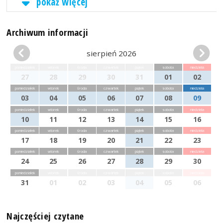
pokaż więcej
Archiwum informacji
sierpień 2026
poniedziałek
wtorek
środa
czwartek
piątek
sobota
niedziela
27
28
29
30
31
01
02
poniedziałek
wtorek
środa
czwartek
piątek
sobota
niedziela
03
04
05
06
07
08
09
poniedziałek
wtorek
środa
czwartek
piątek
sobota
niedziela
10
11
12
13
14
15
16
poniedziałek
wtorek
środa
czwartek
piątek
sobota
niedziela
17
18
19
20
21
22
23
poniedziałek
wtorek
środa
czwartek
piątek
sobota
niedziela
24
25
26
27
28
29
30
poniedziałek
wtorek
środa
czwartek
piątek
sobota
niedziela
31
01
02
03
04
05
06
Najczęściej czytane