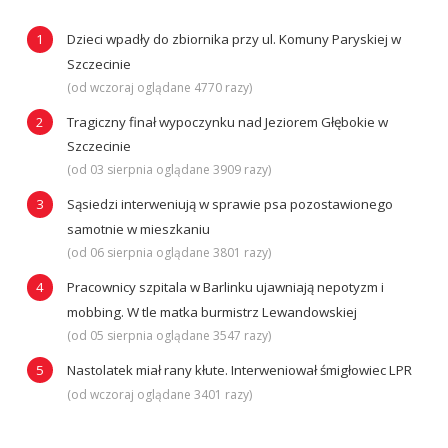
Dzieci wpadły do zbiornika przy ul. Komuny Paryskiej w
Szczecinie
(od wczoraj oglądane 4770 razy)
Tragiczny finał wypoczynku nad Jeziorem Głębokie w
Szczecinie
(od 03 sierpnia oglądane 3909 razy)
Sąsiedzi interweniują w sprawie psa pozostawionego
samotnie w mieszkaniu
(od 06 sierpnia oglądane 3801 razy)
Pracownicy szpitala w Barlinku ujawniają nepotyzm i
mobbing. W tle matka burmistrz Lewandowskiej
(od 05 sierpnia oglądane 3547 razy)
Nastolatek miał rany kłute. Interweniował śmigłowiec LPR
(od wczoraj oglądane 3401 razy)