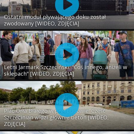
Ostatni moduł pływającego doku został
zwodowany [WIDEO, ZDJĘCIA]
Letni Jarmark Szczeciński. "Coś innego, aniżeli w
sklepach" [WIDEO, ZDJĘCIA]
Plac Orła Białego w przebudowie. Część
Szczecinian widzi głównie beton [WIDEO,
ZDJĘCIA]