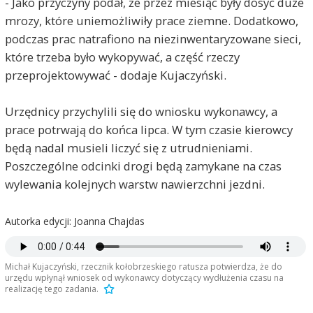
- Jako przyczyny podał, że przez miesiąc były dosyć duże
mrozy, które uniemożliwiły prace ziemne. Dodatkowo,
podczas prac natrafiono na niezinwentaryzowane sieci,
które trzeba było wykopywać, a część rzeczy
przeprojektowywać - dodaje Kujaczyński.
Urzędnicy przychylili się do wniosku wykonawcy, a
prace potrwają do końca lipca. W tym czasie kierowcy
będą nadal musieli liczyć się z utrudnieniami.
Poszczególne odcinki drogi będą zamykane na czas
wylewania kolejnych warstw nawierzchni jezdni.
Autorka edycji: Joanna Chajdas
Michał Kujaczyński, rzecznik kołobrzeskiego ratusza potwierdza, że do
urzędu wpłynął wniosek od wykonawcy dotyczący wydłużenia czasu na
realizację tego zadania.