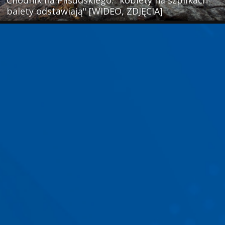
Chodnik na Piłsudskiego: "kobiety na szpilkach
balety odstawiają" [WIDEO, ZDJĘCIA]