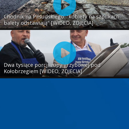
Chodnik na Piłsudskiego: "kobiety na szpilkach
balety odstawiają" [WIDEO, ZDJĘCIA]
Dwa tysiące porcji zupy grzybowej pod
Kołobrzegiem [WIDEO, ZDJECIA]