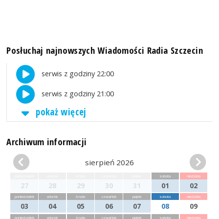
Posłuchaj najnowszych Wiadomości Radia Szczecin
serwis z godziny 22:00
serwis z godziny 21:00
pokaż więcej
Archiwum informacji
sierpień 2026
poniedziałek
wtorek
środa
czwartek
piątek
sobota
niedziela
27
28
29
30
31
01
02
poniedziałek
wtorek
środa
czwartek
piątek
sobota
niedziela
03
04
05
06
07
08
09
poniedziałek
wtorek
środa
czwartek
piątek
sobota
niedziela