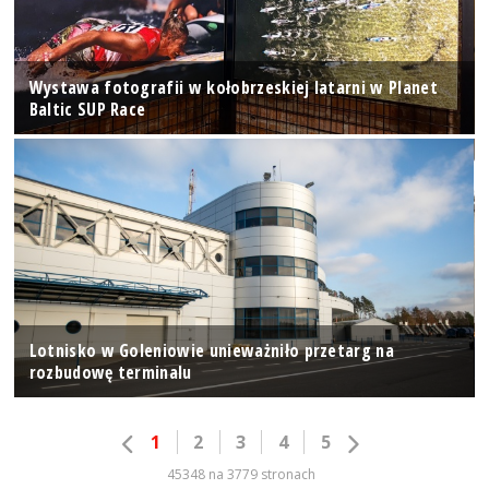
Wystawa fotografii w kołobrzeskiej latarni w Planet
Baltic SUP Race
Lotnisko w Goleniowie unieważniło przetarg na
rozbudowę terminalu
1
2
3
4
5
45348 na 3779 stronach