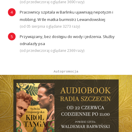
(od przedwczoraj oglądane 3690 razy)
Pracownicy szpitala w Barlinku ujawniają nepotyzm i
mobbing. W tle matka burmistrz Lewandowskiej
(od 05 sierpnia oglądane 3273 razy)
Przywiązany, bez dostępu do wody i jedzenia. Służby
odnalazły psa
(od przedwczoraj oglądane 2369 razy)
Autopromocja