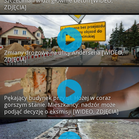
Szczecinian widzi głównie beton [WIDEO,
ZDJĘCIA]
Zmiany drogowe na ulicy Andersena [WIDEO,
ZDJĘCIA]
Pękający budynek przy ul. Hożej w coraz
gorszym stanie. Mieszkańcy: nadzór może
podjąć decyzję o eksmisji [WIDEO, ZDJĘCIA]