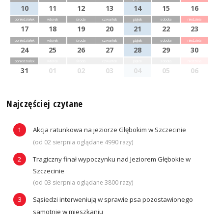
10
11
12
13
14
15
16
poniedziałek
wtorek
środa
czwartek
piątek
sobota
niedziela
17
18
19
20
21
22
23
poniedziałek
wtorek
środa
czwartek
piątek
sobota
niedziela
24
25
26
27
28
29
30
poniedziałek
wtorek
środa
czwartek
piątek
sobota
niedziela
31
01
02
03
04
05
06
Najczęściej czytane
Akcja ratunkowa na jeziorze Głębokim w Szczecinie
(od 02 sierpnia oglądane 4990 razy)
Tragiczny finał wypoczynku nad Jeziorem Głębokie w
Szczecinie
(od 03 sierpnia oglądane 3800 razy)
Sąsiedzi interweniują w sprawie psa pozostawionego
samotnie w mieszkaniu