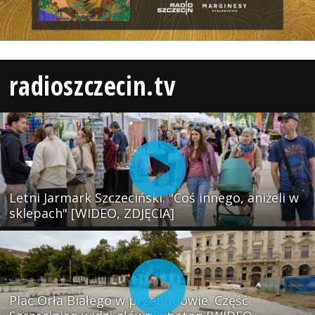
radioszczecin.tv
Letni Jarmark Szczeciński. "Coś innego, aniżeli w
sklepach" [WIDEO, ZDJĘCIA]
Plac Orła Białego w przebudowie. Część