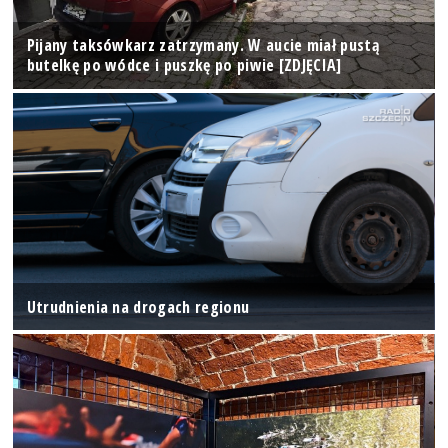
Pijany taksówkarz zatrzymany. W aucie miał pustą
butelkę po wódce i puszkę po piwie [ZDJĘCIA]
Utrudnienia na drogach regionu