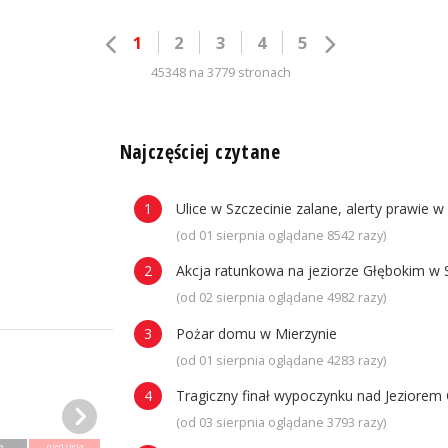
1
2
3
4
5
45348 na 3779 stronach
n
Najczęściej czytane
Ulice w Szczecinie zalane, alerty prawie w
(od 01 sierpnia oglądane 8542 razy)
Akcja ratunkowa na jeziorze Głębokim w 
(od 02 sierpnia oglądane 4982 razy)
Pożar domu w Mierzynie
(od 01 sierpnia oglądane 4283 razy)
Tragiczny finał wypoczynku nad Jeziorem 
(od 03 sierpnia oglądane 3793 razy)
a
niedziela