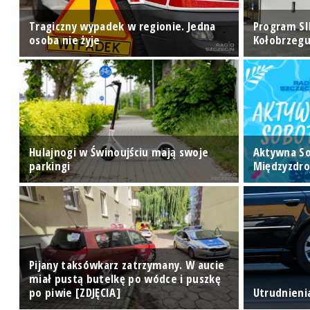
ry
Tragiczny wypadek w regionie. Jedna
Program SI
osoba nie żyje
Kołobrzegu
Hulajnogi w Świnoujściu mają swoje
Aktywna S
ej
parkingi
Międzyzdro
Pijany taksówkarz zatrzymany. W aucie
miał pustą butelkę po wódce i puszkę
po piwie [ZDJĘCIA]
Utrudnieni