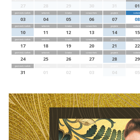
27
28
29
30
31
01
poniedziałek
wtorek
środa
czwartek
piątek
sobot
03
04
05
06
07
08
poniedziałek
wtorek
środa
czwartek
piątek
sobot
10
11
12
13
14
15
poniedziałek
wtorek
środa
czwartek
piątek
sobot
17
18
19
20
21
22
poniedziałek
wtorek
środa
czwartek
piątek
sobot
24
25
26
27
28
29
poniedziałek
wtorek
środa
czwartek
piątek
sobot
31
01
02
03
04
05