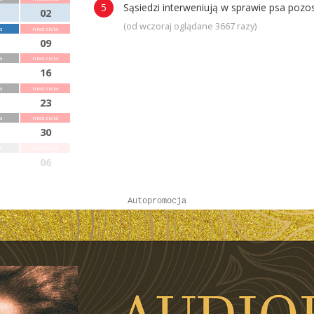
Sąsiedzi interweniują w sprawie psa poz
02
(od wczoraj oglądane 3667 razy)
a
niedziela
09
a
niedziela
16
a
niedziela
23
a
niedziela
30
a
niedziela
06
Autopromocja