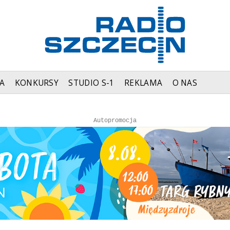
A
KONKURSY
STUDIO S-1
REKLAMA
O NAS
Autopromocja
Autopromocja
Reklama