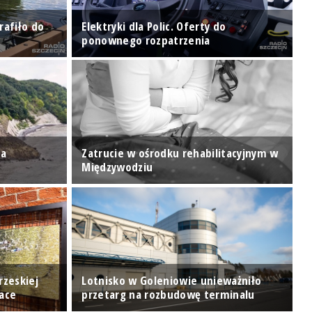
rafiło do
Elektryki dla Polic. Oferty do
W
ponownego rozpatrzenia
z
za
Zatrucie w ośrodku rehabilitacyjnym w
J
Międzywodziu
u
rzeskiej
Lotnisko w Goleniowie unieważniło
"
Race
przetarg na rozbudowę terminalu
k