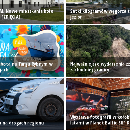
M. Nowe mieszkania koło
Setki kilogramów węgorza t
 [ZDJĘCIA]
jezior
obota na Targu Rybnym w
Najważniejsze wydarzenia z
jach
zachodniej granicy
Wystawa fotografii w kołob
a na drogach regionu
latarni w Planet Baltic SUP 