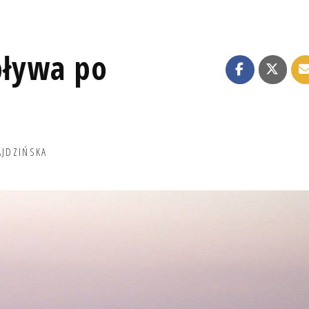
pływa po
AJDZIŃSKA