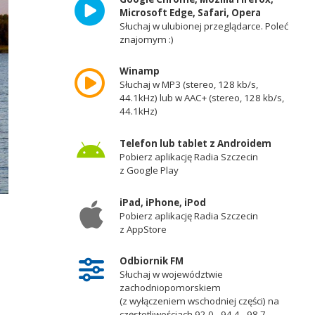
Microsoft Edge, Safari, Opera
Słuchaj w ulubionej przeglądarce. Poleć
znajomym :)
Winamp
Słuchaj w MP3 (stereo, 128 kb/s,
44.1kHz) lub w AAC+ (stereo, 128 kb/s,
44.1kHz)
Telefon lub tablet z Androidem
Pobierz aplikację Radia Szczecin
z Google Play
iPad, iPhone, iPod
Pobierz aplikację Radia Szczecin
z AppStore
Odbiornik FM
Słuchaj w województwie
zachodniopomorskiem
(z wyłączeniem wschodniej części) na
częstotliwościach 92,0 - 94,4 - 98,7 -