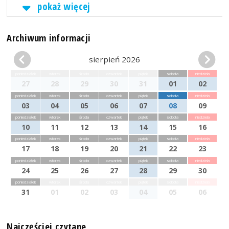
pokaż więcej
Archiwum informacji
sierpień 2026
poniedziałek
wtorek
środa
czwartek
piątek
sobota
niedziela
27
28
29
30
31
01
02
poniedziałek
wtorek
środa
czwartek
piątek
sobota
niedziela
03
04
05
06
07
08
09
poniedziałek
wtorek
środa
czwartek
piątek
sobota
niedziela
10
11
12
13
14
15
16
poniedziałek
wtorek
środa
czwartek
piątek
sobota
niedziela
17
18
19
20
21
22
23
poniedziałek
wtorek
środa
czwartek
piątek
sobota
niedziela
24
25
26
27
28
29
30
poniedziałek
wtorek
środa
czwartek
piątek
sobota
niedziela
31
01
02
03
04
05
06
Najczęściej czytane