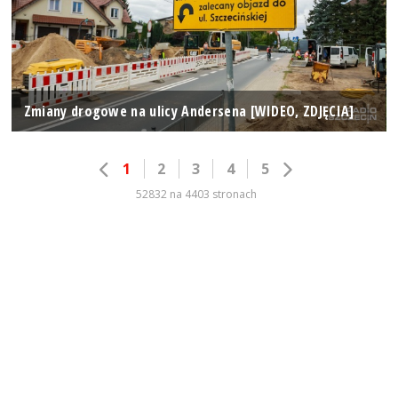
Zmiany drogowe na ulicy Andersena [WIDEO, ZDJĘCIA]
1
2
3
4
5
52832 na 4403 stronach