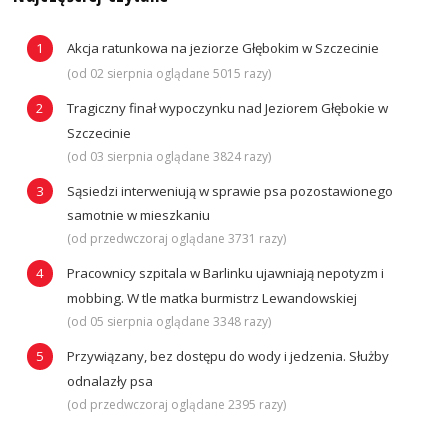
Akcja ratunkowa na jeziorze Głębokim w Szczecinie
(od 02 sierpnia oglądane 5015 razy)
Tragiczny finał wypoczynku nad Jeziorem Głębokie w
Szczecinie
(od 03 sierpnia oglądane 3824 razy)
Sąsiedzi interweniują w sprawie psa pozostawionego
samotnie w mieszkaniu
(od przedwczoraj oglądane 3731 razy)
Pracownicy szpitala w Barlinku ujawniają nepotyzm i
mobbing. W tle matka burmistrz Lewandowskiej
(od 05 sierpnia oglądane 3348 razy)
Przywiązany, bez dostępu do wody i jedzenia. Służby
odnalazły psa
(od przedwczoraj oglądane 2395 razy)