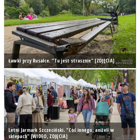
Ławki przy Rusałce. "Tu jest strasznie" [ZDJĘCIA]
Letni Jarmark Szczeciński. "Coś innego, aniżeli w
sklepach" [WIDEO, ZDJĘCIA]