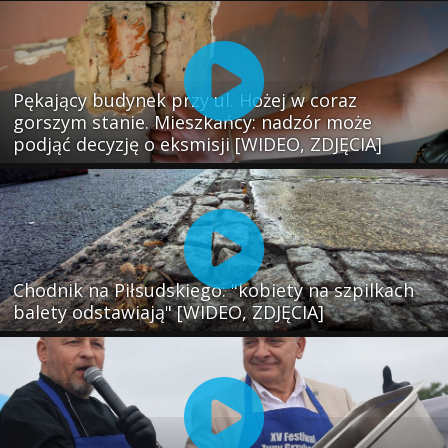
Pękający budynek przy ul. Hożej w coraz
gorszym stanie. Mieszkańcy: nadzór może
podjąć decyzję o eksmisji [WIDEO, ZDJĘCIA]
Chodnik na Piłsudskiego: "kobiety na szpilkach
balety odstawiają" [WIDEO, ZDJĘCIA]