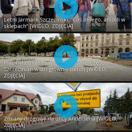
Letni Jarmark Szczeciński. "Coś innego, aniżeli w
sklepach" [WIDEO, ZDJĘCIA]
Plac Orła Białego w przebudowie. Część
Szczecinian widzi głównie beton [WIDEO,
ZDJĘCIA]
Zmiany drogowe na ulicy Andersena [WIDEO,
ZDJĘCIA]