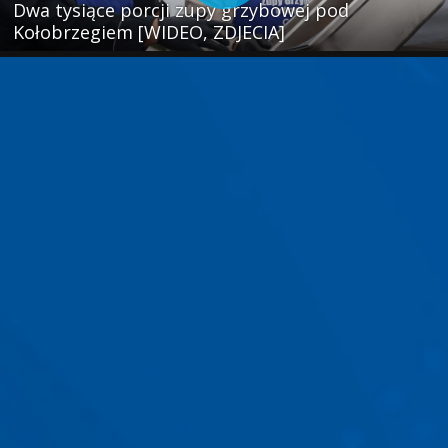
Dwa tysiące porcji zupy grzybowej pod
Kołobrzegiem [WIDEO, ZDJECIA]