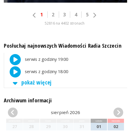
1
2
3
4
5
52816 na 4402 stronach
Posłuchaj najnowszych Wiadomości Radia Szczecin
serwis z godziny 19:00
serwis z godziny 18:00
pokaż więcej
Archiwum informacji
sierpień 2026
poniedziałek
wtorek
środa
czwartek
piątek
sobota
niedziela
27
28
29
30
31
01
02