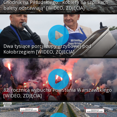
Chodnik na Piłsudskiego: "kobiety na szpilkach
balety odstawiają" [WIDEO, ZDJĘCIA]
Dwa tysiące porcji zupy grzybowej pod
Kołobrzegiem [WIDEO, ZDJECIA]
82. rocznica wybuchu Powstania Warszawskiego
[WIDEO, ZDJĘCIA]