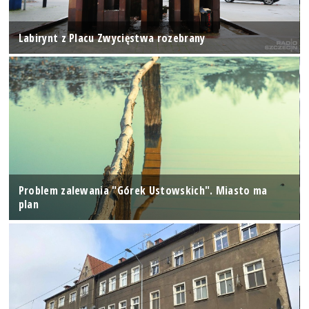
Labirynt z Placu Zwycięstwa rozebrany
Problem zalewania "Górek Ustowskich". Miasto ma
plan