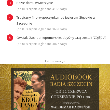
Pożar domu w Mierzynie
(od 01 sierpnia oglądane 4186 razy)
Tragiczny finał wypoczynku nad Jeziorem Głębokie w
Szczecinie
(od 03 sierpnia oglądane 3682 razy)
Owsiak: Zachodniopomorskie, obyśmy tutaj zostali [ZDJĘCIA]
(od 01 sierpnia oglądane 3076 razy)
Autopromocja