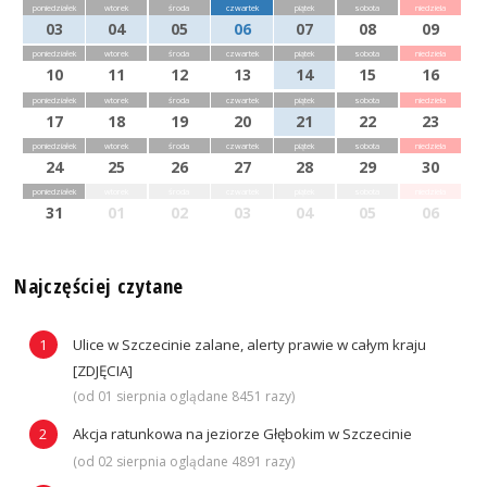
poniedziałek
wtorek
środa
czwartek
piątek
sobota
niedziela
03
04
05
06
07
08
09
poniedziałek
wtorek
środa
czwartek
piątek
sobota
niedziela
10
11
12
13
14
15
16
poniedziałek
wtorek
środa
czwartek
piątek
sobota
niedziela
17
18
19
20
21
22
23
poniedziałek
wtorek
środa
czwartek
piątek
sobota
niedziela
24
25
26
27
28
29
30
poniedziałek
wtorek
środa
czwartek
piątek
sobota
niedziela
31
01
02
03
04
05
06
Najczęściej czytane
Ulice w Szczecinie zalane, alerty prawie w całym kraju
[ZDJĘCIA]
(od 01 sierpnia oglądane 8451 razy)
Akcja ratunkowa na jeziorze Głębokim w Szczecinie
(od 02 sierpnia oglądane 4891 razy)