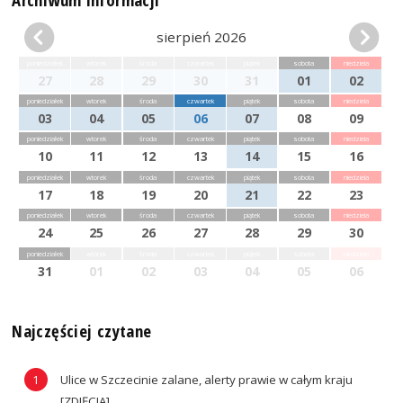
sierpień 2026
poniedziałek
wtorek
środa
czwartek
piątek
sobota
niedziela
27
28
29
30
31
01
02
poniedziałek
wtorek
środa
czwartek
piątek
sobota
niedziela
03
04
05
06
07
08
09
poniedziałek
wtorek
środa
czwartek
piątek
sobota
niedziela
10
11
12
13
14
15
16
poniedziałek
wtorek
środa
czwartek
piątek
sobota
niedziela
17
18
19
20
21
22
23
poniedziałek
wtorek
środa
czwartek
piątek
sobota
niedziela
24
25
26
27
28
29
30
poniedziałek
wtorek
środa
czwartek
piątek
sobota
niedziela
31
01
02
03
04
05
06
Najczęściej czytane
Ulice w Szczecinie zalane, alerty prawie w całym kraju
[ZDJĘCIA]