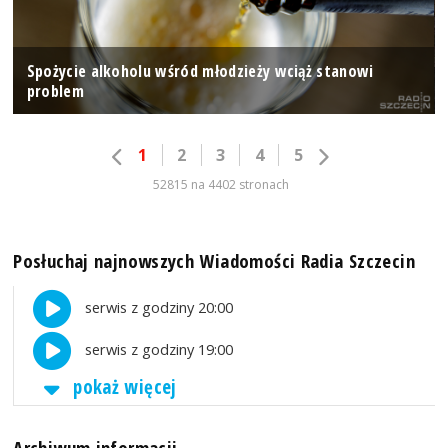
Spożycie alkoholu wśród młodzieży wciąż stanowi
problem
1
2
3
4
5
52815 na 4402 stronach
Posłuchaj najnowszych Wiadomości Radia Szczecin
serwis z godziny 20:00
serwis z godziny 19:00
pokaż więcej
Archiwum informacji