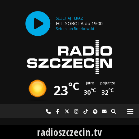
SŁUCHAJ TERAZ
HIT-SOBOTA do 19:00
Sebastian Roszkowski
°C
jutro
pojutrze
23
°C
°C
30
32
Najlepiej po prostu do nas zadzwoń
Odwiedź nas na Facebook-u
Odwiedź nas na X
Odwiedź nas na Instagram-ie
Odwiedź nas na TikTok-u
Szukaj nas na Spotify
Wyślij do nas w
Szukaj
Radio Szczecin
radioszczecin.tv