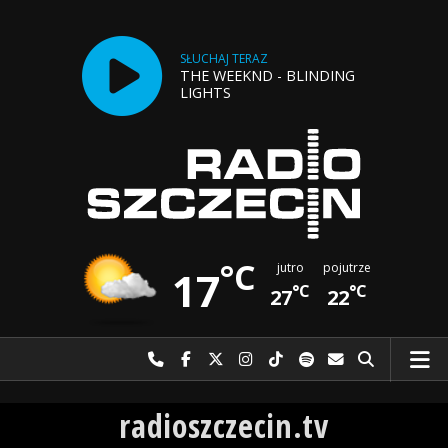
SŁUCHAJ TERAZ
THE WEEKND - BLINDING
LIGHTS
°C
jutro
pojutrze
17
°C
°C
27
22
Najlepiej po prostu do nas zadzwoń
Odwiedź nas na Facebook-u
Odwiedź nas na X
Odwiedź nas na Instagram-ie
Odwiedź nas na TikTok-u
Szukaj nas na Spotify
Wyślij do nas w
Szukaj
Radio Szczecin
radioszczecin.tv