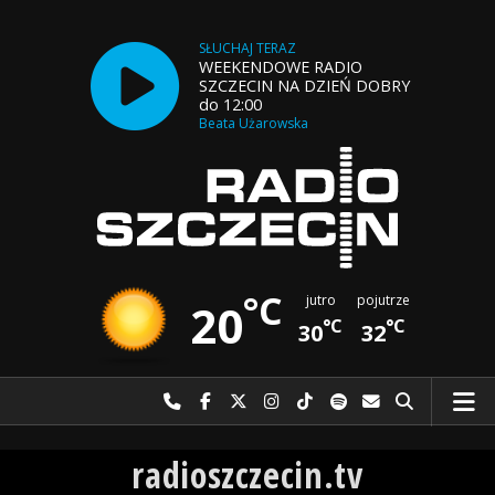
SŁUCHAJ TERAZ
WEEKENDOWE RADIO
SZCZECIN NA DZIEŃ DOBRY
do 12:00
Beata Użarowska
°C
jutro
pojutrze
20
°C
°C
30
32
Najlepiej po prostu do nas zadzwoń
Odwiedź nas na Facebook-u
Odwiedź nas na X
Odwiedź nas na Instagram-ie
Odwiedź nas na TikTok-u
Szukaj nas na Spotify
Wyślij do nas w
Szukaj
Radio Szczecin
radioszczecin.tv