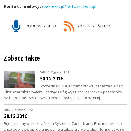
Kontakt mailowy:
czasreakcji@radioszczecin.pl
PODCAST AUDIO
AKTUALNOŚCI RSS
Zobacz także
2016-12-30, godz. 11:16
30.12.2016
Szczeciński ZDiTM zamontował zadaszenia nad
ulicznymi biletomatami. Zarząd Dróg wysłuchał narzekań pasażerów
na to, że podczas deszczu woda dostaje się…
» więcej
2016-12-28, godz. 13:58
28.12.2016
Będą zmiany w szczecińskim Systemie Zarządzania Ruchem. Miasto
chce poprawić oprogramowanie a także grafikę tablic informujących o