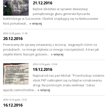
21.12.2016
Będzie śledztwo w sprawie dewastacji
pamiątkowego głazu generała Ryszarda
Kuklińskiego w Szczecinie. Obelisk znajdujący się na Niebuszewie
ktoś pomalował…
» więcej
2016-12-20, godz. 11:59
20.12.2016
Powracamy do sprawy omawianej z wczoraj - wagowych różnic na
produktach - co innego etykieta co innego rzeczywistość. A traci jak
zwykle klient. Naszym gościem…
» więcej
2016-12-19, godz. 12:04
19.12.2016
Napisał od nas pan Michał: "Przechodząc ostatnio
obok PKP natknąłem się na błąd w oznakowaniu
drogi. Na poniższym znaku widnieje "zakaz
wjazdu samochodów…
» więcej
2016-12-16, godz. 13:51
16.12.2016