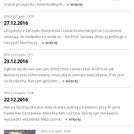
czasie przejazdu i ewentualnych…
» więcej
2016-12-27, godz. 13:05
27.12.2016
Urzędnicy z Zarządu Budynków i Lokali Komunalnych w Szczecinie
uważają, że nadpłata za wodę to... dochód. Sprawa dotyczy jednego z
naszych Słuchaczy…
» więcej
2016-12-23, godz. 13:11
23.12.2016
Zgłosił się do nas pan Jan, który chce zamieszkać w DPS-ie. Jak
tłumaczy jest schorowany i mieszka w zimnym mieszkaniu. Piec jest
uszkodzony. Naszym gościem…
» więcej
2016-12-22, godz. 13:26
22.12.2016
Nasza Słuchaczka jest mieszkanką jednej z kamienic przy Al. Jana
Pawła II w Szczecinie. Mieszka tam rodzina, której syn niedawno
wyszedł z więzienia. Mężczyzna…
» więcej
2016-12-21, godz. 10:56