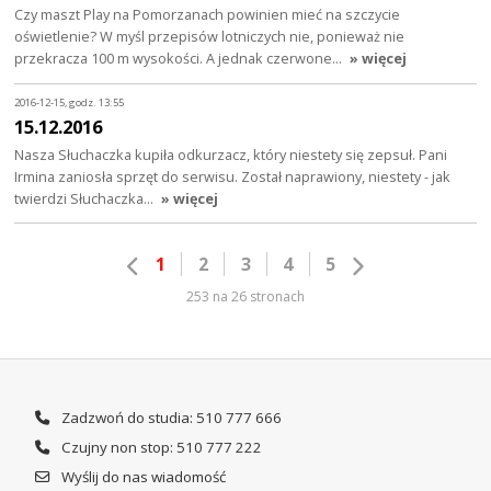
Czy maszt Play na Pomorzanach powinien mieć na szczycie
oświetlenie? W myśl przepisów lotniczych nie, ponieważ nie
przekracza 100 m wysokości. A jednak czerwone…
» więcej
2016-12-15, godz. 13:55
15.12.2016
Nasza Słuchaczka kupiła odkurzacz, który niestety się zepsuł. Pani
Irmina zaniosła sprzęt do serwisu. Został naprawiony, niestety - jak
twierdzi Słuchaczka…
» więcej
1
2
3
4
5
253 na 26 stronach
Zadzwoń do studia: 510 777 666
Czujny non stop: 510 777 222
Wyślij do nas wiadomość