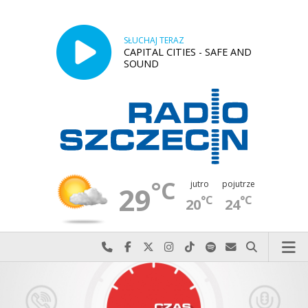
SŁUCHAJ TERAZ
CAPITAL CITIES - SAFE AND
SOUND
°C
jutro
pojutrze
29
°C
°C
20
24
Najlepiej po prostu do nas zadzwoń
Odwiedź nas na Facebook-u
Odwiedź nas na X
Odwiedź nas na Instagram-ie
Odwiedź nas na TikTok-u
Szukaj nas na Spotify
Wyślij do nas w
Szukaj