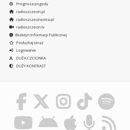
Prognoza pogody
radioszczecin.pl
radioszczecinextra.pl
radioszczecin.tv
Biuletyn Informacji Publicznej
Posłuchaj teraz
Logowanie
DUŻA CZCIONKA
DUŻY KONTRAST