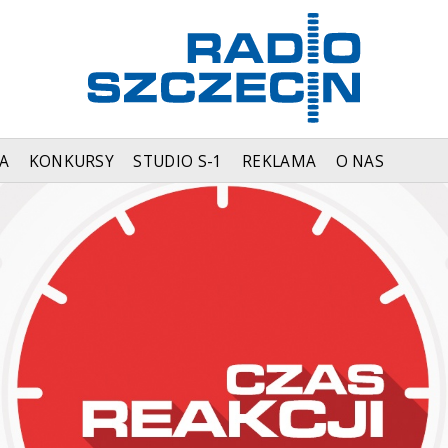
A
KONKURSY
STUDIO S-1
REKLAMA
O NAS