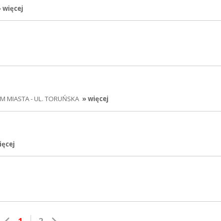
» więcej
 MIASTA - UL. TORUŃSKA
» więcej
ięcej
1
2