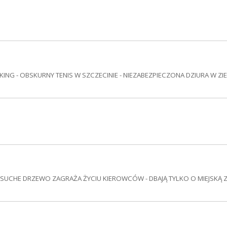
KING - OBSKURNY TENIS W SZCZECINIE - NIEZABEZPIECZONA DZIURA W ZI
 - SUCHE DRZEWO ZAGRAŻA ŻYCIU KIEROWCÓW - DBAJĄ TYLKO O MIEJSKĄ Z