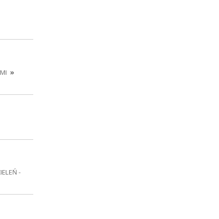
EMI
»
IELEŃ -