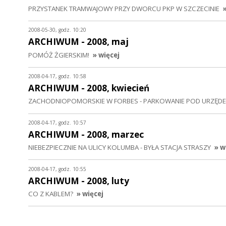
PRZYSTANEK TRAMWAJOWY PRZY DWORCU PKP W SZCZECINIE
2008-05-30, godz. 10:20
ARCHIWUM - 2008, maj
POMÓŻ ŻGIERSKIM!
» więcej
2008-04-17, godz. 10:58
ARCHIWUM - 2008, kwiecień
ZACHODNIOPOMORSKIE W FORBES - PARKOWANIE POD URZĘDEM
2008-04-17, godz. 10:57
ARCHIWUM - 2008, marzec
NIEBEZPIECZNIE NA ULICY KOLUMBA - BYŁA STACJA STRASZY
» w
2008-04-17, godz. 10:55
ARCHIWUM - 2008, luty
CO Z KABLEM?
» więcej