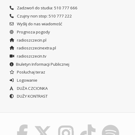
Zadzwoń do studia: 510 777 666
Czujny non stop: 510 777 222
Wyślij do nas wiadomość
Prognoza pogody
radioszczecin.pl
radioszczecinextra.pl
radioszczecin.tv
Biuletyn Informacji Publicznej
Posłuchaj teraz
Logowanie
DUŻA CZCIONKA
DUŻY KONTRAST