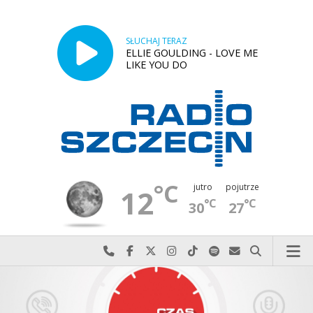
SŁUCHAJ TERAZ
ELLIE GOULDING - LOVE ME
LIKE YOU DO
°C
jutro
pojutrze
12
°C
°C
30
27
Najlepiej po prostu do nas zadzwoń
Odwiedź nas na Facebook-u
Odwiedź nas na X
Odwiedź nas na Instagram-ie
Odwiedź nas na TikTok-u
Szukaj nas na Spotify
Wyślij do nas w
Szukaj