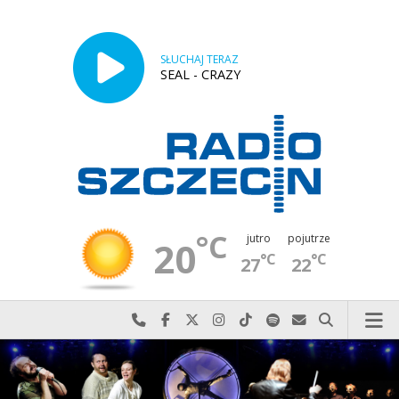
SŁUCHAJ TERAZ
SEAL - CRAZY
°C
jutro
pojutrze
20
°C
°C
27
22
Najlepiej po prostu do nas zadzwoń
Odwiedź nas na Facebook-u
Odwiedź nas na X
Odwiedź nas na Instagram-ie
Odwiedź nas na TikTok-u
Szukaj nas na Spotify
Wyślij do nas w
Szukaj