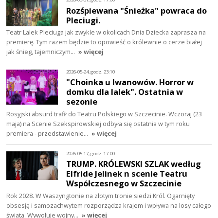
Rozśpiewana "Śnieżka" powraca do
Pleciugi.
Teatr Lalek Pleciuga jak zwykle w okolicach Dnia Dziecka zaprasza na
premierę. Tym razem będzie to opowieść o królewnie o cerze białej
jak śnieg, tajemniczym…
» więcej
2026-05-24, godz. 23:10
"Choinka u Iwanowów. Horror w
domku dla lalek". Ostatnia w
sezonie
Rosyjski absurd trafił do Teatru Polskiego w Szczecinie. Wczoraj (23
maja) na Scenie Szekspirowskiej odbyła się ostatnia w tym roku
premiera - przedstawienie…
» więcej
2026-05-17, godz. 17:00
TRUMP. KRÓLEWSKI SZLAK według
Elfride Jelinek n scenie Teatru
Współczesnego w Szczecinie
Rok 2028. W Waszyngtonie na złotym tronie siedzi Król. Ogarnięty
obsesją i samozachwytem rozporządza krajem i wpływa na losy całego
świata. Wywołuje wojny…
» więcej