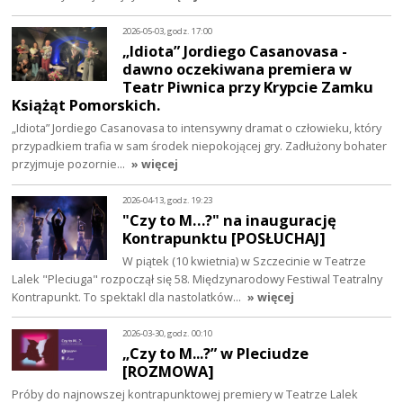
2026-05-03, godz. 17:00
„Idiota” Jordiego Casanovasa -
dawno oczekiwana premiera w
Teatr Piwnica przy Krypcie Zamku
Książąt Pomorskich.
„Idiota” Jordiego Casanovasa to intensywny dramat o człowieku, który
przypadkiem trafia w sam środek niepokojącej gry. Zadłużony bohater
przyjmuje pozornie…
» więcej
2026-04-13, godz. 19:23
"Czy to M…?" na inaugurację
Kontrapunktu [POSŁUCHAJ]
W piątek (10 kwietnia) w Szczecinie w Teatrze
Lalek "Pleciuga" rozpoczął się 58. Międzynarodowy Festiwal Teatralny
Kontrapunkt. To spektakl dla nastolatków…
» więcej
2026-03-30, godz. 00:10
„Czy to M...?” w Pleciudze
[ROZMOWA]
Próby do najnowszej kontrapunktowej premiery w Teatrze Lalek