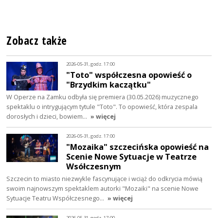
Zobacz także
2026-05-31, godz. 17:00
"Toto" współczesna opowieść o
"Brzydkim kaczątku"
W Operze na Zamku odbyła się premiera (30.05.2026) muzycznego
spektaklu o intrygującym tytule "Toto". To opowieść, która zespala
dorosłych i dzieci, bowiem…
» więcej
2026-05-31, godz. 17:00
"Mozaika" szczecińska opowieść na
Scenie Nowe Sytuacje w Teatrze
Wsółczesnym
Szczecin to miasto niezwykle fascynujące i wciąż do odkrycia mówią
swoim najnowszym spektaklem autorki "Mozaiki" na scenie Nowe
Sytuacje Teatru Współczesnego…
» więcej
2026-05-31, godz. 17:00