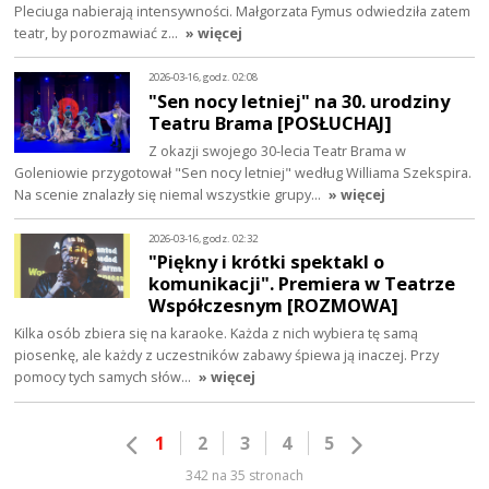
Pleciuga nabierają intensywności. Małgorzata Fymus odwiedziła zatem
teatr, by porozmawiać z…
» więcej
2026-03-16, godz. 02:08
"Sen nocy letniej" na 30. urodziny
Teatru Brama [POSŁUCHAJ]
Z okazji swojego 30-lecia Teatr Brama w
Goleniowie przygotował "Sen nocy letniej" według Williama Szekspira.
Na scenie znalazły się niemal wszystkie grupy…
» więcej
2026-03-16, godz. 02:32
"Piękny i krótki spektakl o
komunikacji". Premiera w Teatrze
Współczesnym [ROZMOWA]
Kilka osób zbiera się na karaoke. Każda z nich wybiera tę samą
piosenkę, ale każdy z uczestników zabawy śpiewa ją inaczej. Przy
pomocy tych samych słów…
» więcej
1
2
3
4
5
342 na 35 stronach