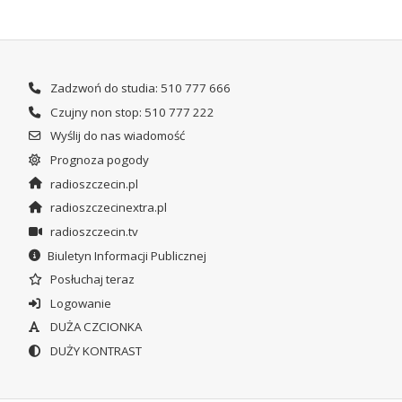
Zadzwoń do studia: 510 777 666
Czujny non stop: 510 777 222
Wyślij do nas wiadomość
Prognoza pogody
radioszczecin.pl
radioszczecinextra.pl
radioszczecin.tv
Biuletyn Informacji Publicznej
Posłuchaj teraz
Logowanie
DUŻA CZCIONKA
DUŻY KONTRAST