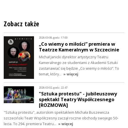
Zobacz także
2026-03-08, godz. 17:00
„Co wiemy o miłości” premiera w
Teatrze Kameralnym w Szczecinie
Michał Janicki dyrektor artystyczny Teatru
Kameralnego ze studentami z Akademii Sztuki
zastanawiać się będzie „Co wiemy o miłości”. To
temat, który…
» więcej
2026-03-02, godz. 22:47
"Sztuka protestu" - jubileuszowy
spektakl Teatry Współczesnego
[ROZMOWA]
"Sztuką protestu", autorskim spektaklem Michała Buszewicza
szczeciński Teatr Współczesny zaczął roczne obchody swojego 50-
lecia. To 294. premiera Teatru…
» więcej