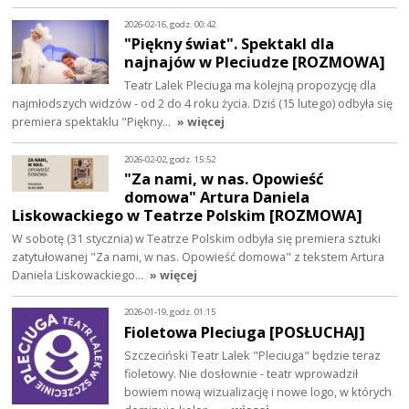
2026-02-16, godz. 00:42
"Piękny świat". Spektakl dla
najnajów w Pleciudze [ROZMOWA]
Teatr Lalek Pleciuga ma kolejną propozycję dla
najmłodszych widzów - od 2 do 4 roku życia. Dziś (15 lutego) odbyła się
premiera spektaklu "Piękny…
» więcej
2026-02-02, godz. 15:52
"Za nami, w nas. Opowieść
domowa" Artura Daniela
Liskowackiego w Teatrze Polskim [ROZMOWA]
W sobotę (31 stycznia) w Teatrze Polskim odbyła się premiera sztuki
zatytułowanej "Za nami, w nas. Opowieść domowa" z tekstem Artura
Daniela Liskowackiego…
» więcej
2026-01-19, godz. 01:15
Fioletowa Pleciuga [POSŁUCHAJ]
Szczeciński Teatr Lalek "Pleciuga" będzie teraz
fioletowy. Nie dosłownie - teatr wprowadził
bowiem nową wizualizację i nowe logo, w których