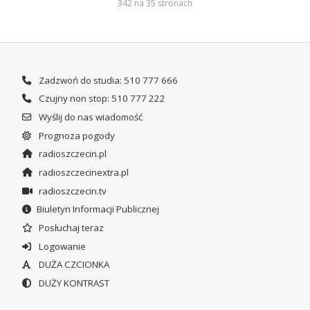
342 na 35 stronach
Zadzwoń do studia: 510 777 666
Czujny non stop: 510 777 222
Wyślij do nas wiadomość
Prognoza pogody
radioszczecin.pl
radioszczecinextra.pl
radioszczecin.tv
Biuletyn Informacji Publicznej
Posłuchaj teraz
Logowanie
DUŻA CZCIONKA
DUŻY KONTRAST