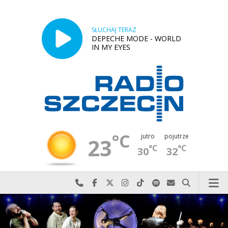
SŁUCHAJ TERAZ
DEPECHE MODE - WORLD
IN MY EYES
°C
jutro
pojutrze
23
°C
°C
30
32
Najlepiej po prostu do nas zadzwoń
Odwiedź nas na Facebook-u
Odwiedź nas na X
Odwiedź nas na Instagram-ie
Odwiedź nas na TikTok-u
Szukaj nas na Spotify
Wyślij do nas w
Szukaj