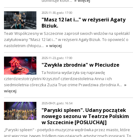
dominuje kolor…
» więcej
2025-11-30, godz. 17:00
"Masz 12 lat i..." w reżyserii Agaty
Biziuk.
Teatr Współczesny w Szczecinie zaprosił swoich widzów na spektakl
zatytułowany "Masz 12 lat i..." w reżyserii Agaty Biziuk. To opowieść o
nastoletnim chłopcu…
» więcej
2025-11-23, godz. 17:00
"Zwykła zbrodnia" w Pleciudze
Ta historia wydarzyła się naprawdę
czterdziestotrzyletni Krzysztof czterdziestoletnia Anna i ich
siedmioletnia córeczka Zuzia True crime Prawdziwa zbrodnia A…
»
więcej
2025-09-01, godz. 16:54
"Paryski spleen". Udany początek
nowego sezonu w Teatrze Polskim
w Szczecinie [POSŁUCHAJ]
„Paryski spleen" - poetycko-muzyczna wędrówka przez miasto, które
jest wiecznie żywym źródłem nieustających artystycznych inspiracji. To