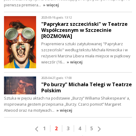
pierwsza premiera…
» więcej
2025-05-19, godz. 13:12
"Paprykarz szczeciński" w Teatrze
Współczesnym w Szczecinie
[ROZMOWA]
Prapremiera sztuki zatytułowanej "Paprykarz
szczeciński" według tekstu Michała Kmiecika i w
reżyserii Marcina Libera miała miejsce w piątkowy
wieczór (16…
» więcej
2025-04-27, godz. 17:00
"Po burzy" Michała Telegi w Teatrze
Polskim
Sztuka w pięciu aktach na podstawie „Burzy” Williama Shakespeare’ a,
inspirowana gestem przepisania „Burzy. Czarci pomiot” Margaret
Atwood oraz na motywach…
» więcej
1
2
3
4
5