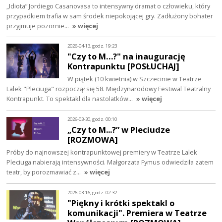
„Idiota” Jordiego Casanovasa to intensywny dramat o człowieku, który
przypadkiem trafia w sam środek niepokojącej gry. Zadłużony bohater
przyjmuje pozornie…
» więcej
2026-04-13, godz. 19:23
"Czy to M…?" na inaugurację
Kontrapunktu [POSŁUCHAJ]
W piątek (10 kwietnia) w Szczecinie w Teatrze
Lalek "Pleciuga" rozpoczął się 58. Międzynarodowy Festiwal Teatralny
Kontrapunkt. To spektakl dla nastolatków…
» więcej
2026-03-30, godz. 00:10
„Czy to M...?” w Pleciudze
[ROZMOWA]
Próby do najnowszej kontrapunktowej premiery w Teatrze Lalek
Pleciuga nabierają intensywności. Małgorzata Fymus odwiedziła zatem
teatr, by porozmawiać z…
» więcej
2026-03-16, godz. 02:32
"Piękny i krótki spektakl o
komunikacji". Premiera w Teatrze