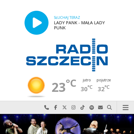
SŁUCHAJ TERAZ
LADY PANK - MAŁA LADY
PUNK
°C
jutro
pojutrze
23
°C
°C
30
32
Najlepiej po prostu do nas zadzwoń
Odwiedź nas na Facebook-u
Odwiedź nas na X
Odwiedź nas na Instagram-ie
Odwiedź nas na TikTok-u
Szukaj nas na Spotify
Wyślij do nas w
Szukaj