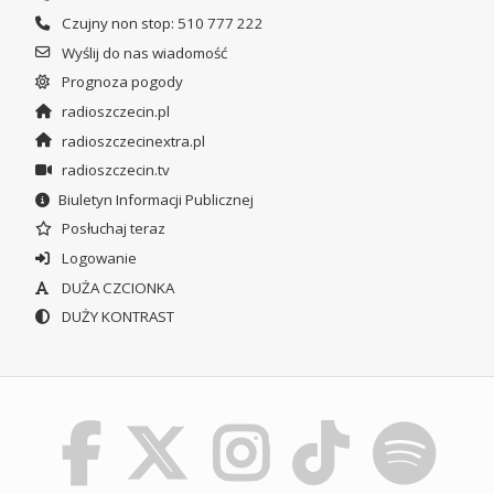
Czujny non stop: 510 777 222
Wyślij do nas wiadomość
Prognoza pogody
radioszczecin.pl
radioszczecinextra.pl
radioszczecin.tv
Biuletyn Informacji Publicznej
Posłuchaj teraz
Logowanie
DUŻA CZCIONKA
DUŻY KONTRAST