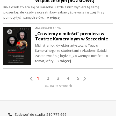
Współczesnym [ROZMOWA]
Kilka osób zbiera się na karaoke. Każda z nich wybiera tę samą
piosenkę, ale każdy z uczestników zabawy śpiewa ją inaczej. Przy
pomocy tych samych słów…
» więcej
2026-03-08, godz. 17:00
„Co wiemy o miłości” premiera w
Teatrze Kameralnym w Szczecinie
Michał Janicki dyrektor artystyczny Teatru
Kameralnego ze studentami z Akademii Sztuki
zastanawiać się będzie „Co wiemy o miłości”. To
temat, który…
» więcej
1
2
3
4
5
342 na 35 stronach
Zadzwoń do studia: 510 777 666