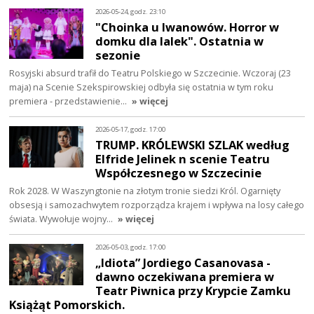
2026-05-24, godz. 23:10
"Choinka u Iwanowów. Horror w
domku dla lalek". Ostatnia w
sezonie
Rosyjski absurd trafił do Teatru Polskiego w Szczecinie. Wczoraj (23
maja) na Scenie Szekspirowskiej odbyła się ostatnia w tym roku
premiera - przedstawienie…
» więcej
2026-05-17, godz. 17:00
TRUMP. KRÓLEWSKI SZLAK według
Elfride Jelinek n scenie Teatru
Współczesnego w Szczecinie
Rok 2028. W Waszyngtonie na złotym tronie siedzi Król. Ogarnięty
obsesją i samozachwytem rozporządza krajem i wpływa na losy całego
świata. Wywołuje wojny…
» więcej
2026-05-03, godz. 17:00
„Idiota” Jordiego Casanovasa -
dawno oczekiwana premiera w
Teatr Piwnica przy Krypcie Zamku
Książąt Pomorskich.