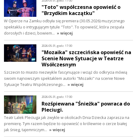
2026-05-31, godz. 17:00
"Toto" współczesna opowieść o
"Brzydkim kaczątku"
W Operze na Zamku odbyła się premiera (30.05.2026) muzycznego
spektaklu o intrygującym tytule "Toto". To opowieść, która zespala
dorosłych i dzieci, bowiem…
» więcej
2026-05-31, godz. 17:00
"Mozaika" szczecińska opowieść na
Scenie Nowe Sytuacje w Teatrze
Wsółczesnym
Szczecin to miasto niezwykle fascynujące i wciąż do odkrycia mówią
swoim najnowszym spektaklem autorki "Mozaiki" na scenie Nowe
Sytuacje Teatru Współczesnego…
» więcej
2026-05-31, godz. 17:00
Rozśpiewana "Śnieżka" powraca do
Pleciugi.
Teatr Lalek Pleciuga jak zwykle w okolicach Dnia Dziecka zaprasza na
premierę. Tym razem będzie to opowieść o królewnie o cerze białej
jak śnieg, tajemniczym…
» więcej