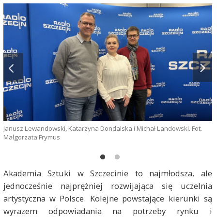
Janusz Lewandowski, Katarzyna Dondalska i Michał Landowski. Fot.
M
Małgorzata Frymus
M
Akademia Sztuki w Szczecinie to najmłodsza, ale
jednocześnie najprężniej rozwijająca się uczelnia
artystyczna w Polsce. Kolejne powstające kierunki są
wyrazem odpowiadania na potrzeby rynku i