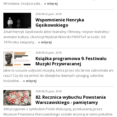
Wrocławia. Uczęszczała…
» więcej
2026-08-02, godz. 20:00
Wspomnienie Henryka
Gęsikowskiego
Zmarł Henryk Gęsikowski aktor teatralny i filmowy, reżyser teatralny i
animator kultury. Ukończył Wydział Aktorski PWSFTviT w Łodzi. Od
1974 roku związany…
» więcej
2026-08-02, godz. 20:00
Książka programowa 9. Festiwalu
Muzyki Przywracanej
Jakie to uczucie usłyszeć muzykę, która przez sto lat nie zabrzmiała ani
razu? Czy da się wrócić do dźwięków dawnych synagog, salonów,
kościołów…
» więcej
2026-08-02, godz. 20:00
82. Rocznica wybuchu Powstania
Warszawskiego - pamiętamy
300 przypinek z symbolem Polski Walczącej, przekazanej przez
Muzeum Powstania Warszawskiego zostało wczoraj w samo południe