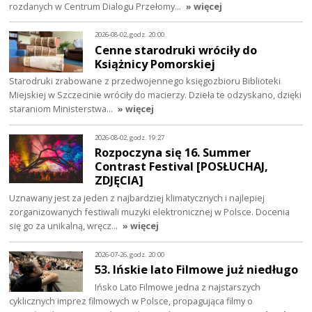
rozdanych w Centrum Dialogu Przełomy…
» więcej
2026-08-02, godz. 20:00
Cenne starodruki wróciły do
Książnicy Pomorskiej
Starodruki zrabowane z przedwojennego księgozbioru Biblioteki
Miejskiej w Szczecinie wróciły do macierzy. Dzieła te odzyskano, dzięki
staraniom Ministerstwa…
» więcej
2026-08-02, godz. 19:27
Rozpoczyna się 16. Summer
Contrast Festival [POSŁUCHAJ,
ZDJĘCIA]
Uznawany jest za jeden z najbardziej klimatycznych i najlepiej
zorganizowanych festiwali muzyki elektronicznej w Polsce. Docenia
się go za unikalną, wręcz…
» więcej
2026-07-26, godz. 20:00
53. Ińskie lato Filmowe już niedługo
Ińsko Lato Filmowe jedna z najstarszych
cyklicznych imprez filmowych w Polsce, propagująca filmy o