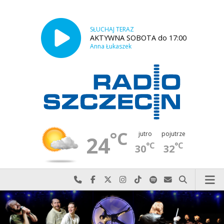
SŁUCHAJ TERAZ
AKTYWNA SOBOTA do 17:00
Anna Łukaszek
°C
jutro
pojutrze
24
°C
°C
30
32
Najlepiej po prostu do nas zadzwoń
Odwiedź nas na Facebook-u
Odwiedź nas na X
Odwiedź nas na Instagram-ie
Odwiedź nas na TikTok-u
Szukaj nas na Spotify
Wyślij do nas w
Szukaj