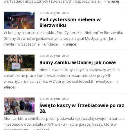
wartościach artystycznych i społecznych rozpoczyna się…
» więcej
2026-07-26, godz. 20:00
Pod cysterskim niebem w
Bierzwniku
W kolejnym koncercie z cyklu „Pod Cysterskim Niebem” w Bierzwniku
(Gminy Drawno) organizowanym przez Instytut Medyczny im. Jana
Pawła II w Szczecinie i Fundację…
» więcej
2026-07-26, godz. 20:00
Ruiny Zamku w Dobrej jak nowe
Niemal dwa miliony złotych kosztowały właśnie
zakończone prace konserwatorskie i restauratorskie przy XIII-
wiecznych ruinach zamku w Dobrej (powiat łobeski) Inwestycja…
»
więcej
2026-07-26, godz. 20:00
Święto kaszy w Trzebiatowie po raz
28.
Słonica, która uwielbiała piwo i podawała rękawiczkę swojemu panu, a
Trzebiatów odwiedziła w XVII wieku i micha gorącej kaszy, która w
średniowieczu…
» więcej