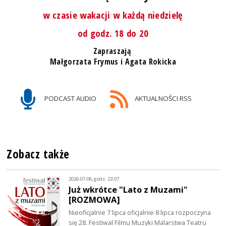
w czasie wakacji w każdą niedzielę
od godz. 18 do 20
Zapraszają
Małgorzata Frymus i Agata Rokicka
PODCAST AUDIO
AKTUALNOŚCI RSS
Zobacz także
2026-07-06, godz. 23:07
Już wkrótce "Lato z Muzami"
[ROZMOWA]
Nieoficjalnie 7 lipca oficjalnie 8 lipca rozpoczyna
się 28. Festiwal Filmu Muzyki Malarstwa Teatru