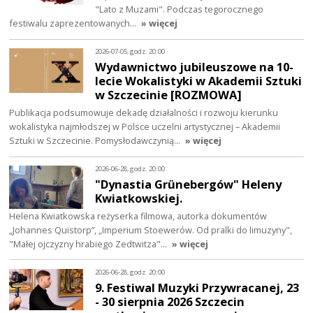
"Lato z Muzami". Podczas tegorocznego
festiwalu zaprezentowanych…
» więcej
2026-07-05, godz. 20:00
Wydawnictwo jubileuszowe na 10-
lecie Wokalistyki w Akademii Sztuki
w Szczecinie [ROZMOWA]
Publikacja podsumowuje dekadę działalności i rozwoju kierunku
wokalistyka najmłodszej w Polsce uczelni artystycznej – Akademii
Sztuki w Szczecinie. Pomysłodawczynią…
» więcej
2026-06-28, godz. 20:00
"Dynastia Grünebergów" Heleny
Kwiatkowskiej.
Helena Kwiatkowska reżyserka filmowa, autorka dokumentów
„Johannes Quistorp”, „Imperium Stoewerów. Od pralki do limuzyny",
"Małej ojczyzny hrabiego Zedtwitza"…
» więcej
2026-06-28, godz. 20:00
9. Festiwal Muzyki Przywracanej, 23
- 30 sierpnia 2026 Szczecin