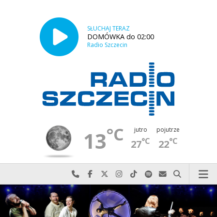
SŁUCHAJ TERAZ
DOMÓWKA do 02:00
Radio Szczecin
°C
jutro
pojutrze
13
°C
°C
27
22
Najlepiej po prostu do nas zadzwoń
Odwiedź nas na Facebook-u
Odwiedź nas na X
Odwiedź nas na Instagram-ie
Odwiedź nas na TikTok-u
Szukaj nas na Spotify
Wyślij do nas w
Szukaj