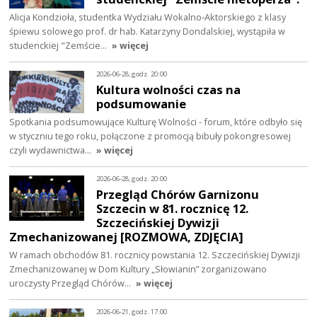
Alicja Kondzioła, studentka Wydziału Wokalno‑Aktorskiego z klasy
śpiewu solowego prof. dr hab. Katarzyny Dondalskiej, wystąpiła w
studenckiej "Zemście…
» więcej
2026-06-28, godz. 20:00
Kultura wolności czas na
podsumowanie
Spotkania podsumowujące Kulturę Wolności - forum, które odbyło się
w styczniu tego roku, połączone z promocją bibuły pokongresowej
czyli wydawnictwa…
» więcej
2026-06-28, godz. 20:00
Przegląd Chórów Garnizonu
Szczecin w 81. rocznicę 12.
Szczecińskiej Dywizji
Zmechanizowanej [ROZMOWA, ZDJĘCIA]
W ramach obchodów 81. rocznicy powstania 12. Szczecińskiej Dywizji
Zmechanizowanej w Dom Kultury „Słowianin” zorganizowano
uroczysty Przegląd Chórów…
» więcej
2026-06-21, godz. 17:00