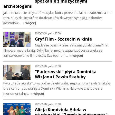
spotkanie z muzycznymi
archeologami
Jakie to uczucie usłyszeć muzykę, która przez sto lat nie zabrzmiała ani
razu? Czy da się wrócić do dźwięków dawnych synagog, salonów,
kościołów…
» więcej
2026-06-28, godz. 20:00
Gryf Film - Szczecin w kinie
Nigdy nie byliśmy i nie jesteśmy „białą plamą” na
filmowej mapie kraju. Od kilku lat można zauważyć coraz większe
zainteresowanie filmowców Szczecinem…
» więcej
2026-06-28, godz. 20:00
"Paderewski" płyta Dominika
Wizjana i Pawła Skałuby
Płyta „Paderewski” to wspólne dzieło wybitnego tenora Pawła Skałuby
oraz cenionego pianisty Dominika Wizjana. Na płycie znajduje się
monumentalny…
» więcej
2026-06-28, godz. 20:00
Alicja Kondzioła Adela w
studenckiej "Zemście nietoperza".