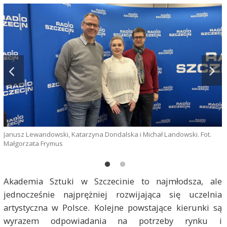
Janusz Lewandowski, Katarzyna Dondalska i Michał Landowski. Fot.
M
Małgorzata Frymus
M
Akademia Sztuki w Szczecinie to najmłodsza, ale
jednocześnie najprężniej rozwijająca się uczelnia
artystyczna w Polsce. Kolejne powstające kierunki są
wyrazem odpowiadania na potrzeby rynku i