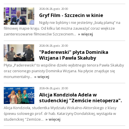
2026-06-28, godz. 20:00
Gryf Film - Szczecin w kinie
Nigdy nie byliśmy i nie jesteśmy „białą plamą” na
filmowej mapie kraju. Od kilku lat można zauważyć coraz większe
zainteresowanie filmowców Szczecinem…
» więcej
2026-06-28, godz. 20:00
"Paderewski" płyta Dominika
Wizjana i Pawła Skałuby
Płyta „Paderewski” to wspólne dzieło wybitnego tenora Pawła Skałuby
oraz cenionego pianisty Dominika Wizjana. Na płycie znajduje się
monumentalny…
» więcej
2026-06-28, godz. 20:00
Alicja Kondzioła Adela w
studenckiej "Zemście nietoperza".
Alicja Kondzioła, studentka Wydziału Wokalno‑Aktorskiego z klasy
śpiewu solowego prof. dr hab. Katarzyny Dondalskiej, wystąpiła w
studenckiej "Zemście…
» więcej