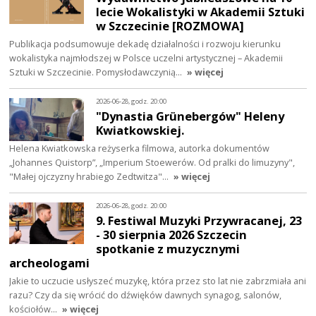
lecie Wokalistyki w Akademii Sztuki
w Szczecinie [ROZMOWA]
Publikacja podsumowuje dekadę działalności i rozwoju kierunku
wokalistyka najmłodszej w Polsce uczelni artystycznej – Akademii
Sztuki w Szczecinie. Pomysłodawczynią…
» więcej
2026-06-28, godz. 20:00
"Dynastia Grünebergów" Heleny
Kwiatkowskiej.
Helena Kwiatkowska reżyserka filmowa, autorka dokumentów
„Johannes Quistorp”, „Imperium Stoewerów. Od pralki do limuzyny",
"Małej ojczyzny hrabiego Zedtwitza"…
» więcej
2026-06-28, godz. 20:00
9. Festiwal Muzyki Przywracanej, 23
- 30 sierpnia 2026 Szczecin
spotkanie z muzycznymi
archeologami
Jakie to uczucie usłyszeć muzykę, która przez sto lat nie zabrzmiała ani
razu? Czy da się wrócić do dźwięków dawnych synagog, salonów,
kościołów…
» więcej