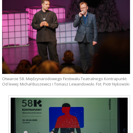
Otwarcie 58. Międzynarodowego Festiwalu Teatralnego Kontrapunkt.
Od lewej: Michał Buszewicz i Tomasz Lewandowski. Fot. Piotr Nykowski