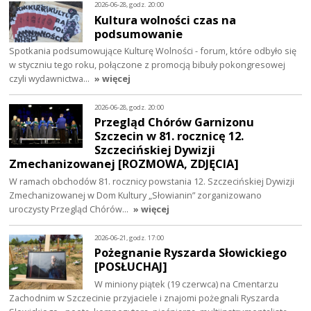
2026-06-28, godz. 20:00
Kultura wolności czas na
podsumowanie
Spotkania podsumowujące Kulturę Wolności - forum, które odbyło się
w styczniu tego roku, połączone z promocją bibuły pokongresowej
czyli wydawnictwa…
» więcej
2026-06-28, godz. 20:00
Przegląd Chórów Garnizonu
Szczecin w 81. rocznicę 12.
Szczecińskiej Dywizji
Zmechanizowanej [ROZMOWA, ZDJĘCIA]
W ramach obchodów 81. rocznicy powstania 12. Szczecińskiej Dywizji
Zmechanizowanej w Dom Kultury „Słowianin” zorganizowano
uroczysty Przegląd Chórów…
» więcej
2026-06-21, godz. 17:00
Pożegnanie Ryszarda Słowickiego
[POSŁUCHAJ]
W miniony piątek (19 czerwca) na Cmentarzu
Zachodnim w Szczecinie przyjaciele i znajomi pożegnali Ryszarda