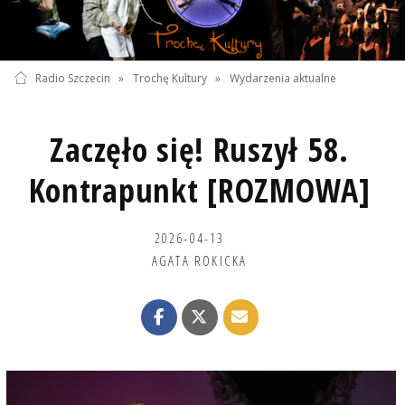
Radio Szczecin
»
Trochę Kultury
»
Wydarzenia aktualne
Zaczęło się! Ruszył 58.
Kontrapunkt [ROZMOWA]
2026-04-13
AGATA ROKICKA