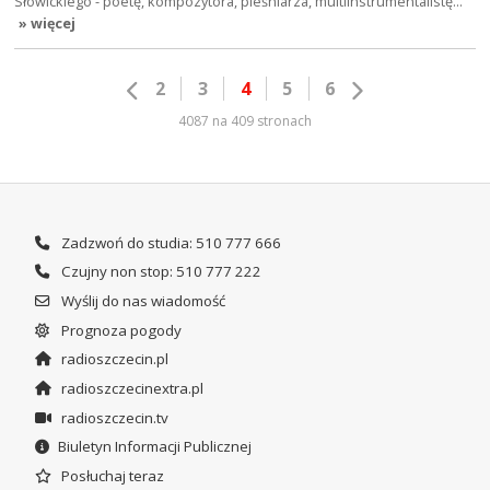
Słowickiego - poetę, kompozytora, pieśniarza, multiinstrumentalistę…
» więcej
2
3
4
5
6
4087 na 409 stronach
Zadzwoń do studia: 510 777 666
Czujny non stop: 510 777 222
Wyślij do nas wiadomość
Prognoza pogody
radioszczecin.pl
radioszczecinextra.pl
radioszczecin.tv
Biuletyn Informacji Publicznej
Posłuchaj teraz