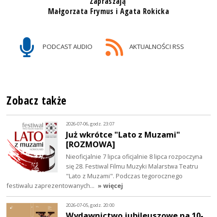
Zapraszają
Małgorzata Frymus i Agata Rokicka
PODCAST AUDIO
AKTUALNOŚCI RSS
Zobacz także
2026-07-06, godz. 23:07
Już wkrótce "Lato z Muzami"
[ROZMOWA]
Nieoficjalnie 7 lipca oficjalnie 8 lipca rozpoczyna
się 28. Festiwal Filmu Muzyki Malarstwa Teatru
"Lato z Muzami". Podczas tegorocznego
festiwalu zaprezentowanych…
» więcej
2026-07-05, godz. 20:00
Wydawnictwo jubileuszowe na 10-