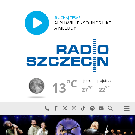
SŁUCHAJ TERAZ
ALPHAVILLE - SOUNDS LIKE
A MELODY
°C
jutro
pojutrze
13
°C
°C
27
22
Najlepiej po prostu do nas zadzwoń
Odwiedź nas na Facebook-u
Odwiedź nas na X
Odwiedź nas na Instagram-ie
Odwiedź nas na TikTok-u
Szukaj nas na Spotify
Wyślij do nas w
Szukaj