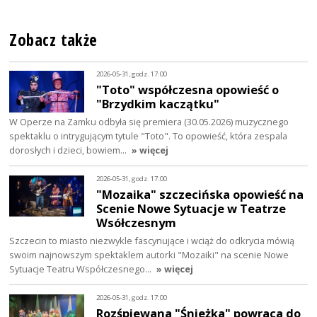
Zobacz także
2026-05-31, godz. 17:00
"Toto" współczesna opowieść o
"Brzydkim kaczątku"
W Operze na Zamku odbyła się premiera (30.05.2026) muzycznego
spektaklu o intrygującym tytule "Toto". To opowieść, która zespala
dorosłych i dzieci, bowiem…
» więcej
2026-05-31, godz. 17:00
"Mozaika" szczecińska opowieść na
Scenie Nowe Sytuacje w Teatrze
Wsółczesnym
Szczecin to miasto niezwykle fascynujące i wciąż do odkrycia mówią
swoim najnowszym spektaklem autorki "Mozaiki" na scenie Nowe
Sytuacje Teatru Współczesnego…
» więcej
2026-05-31, godz. 17:00
Rozśpiewana "Śnieżka" powraca do