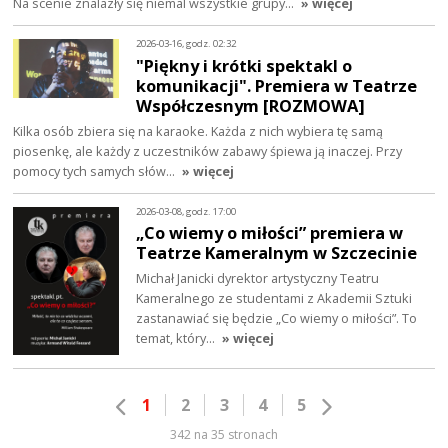
Na scenie znalazły się niemal wszystkie grupy…
» więcej
2026-03-16, godz. 02:32
"Piękny i krótki spektakl o
komunikacji". Premiera w Teatrze
Współczesnym [ROZMOWA]
Kilka osób zbiera się na karaoke. Każda z nich wybiera tę samą
piosenkę, ale każdy z uczestników zabawy śpiewa ją inaczej. Przy
pomocy tych samych słów…
» więcej
2026-03-08, godz. 17:00
„Co wiemy o miłości” premiera w
Teatrze Kameralnym w Szczecinie
Michał Janicki dyrektor artystyczny Teatru
Kameralnego ze studentami z Akademii Sztuki
zastanawiać się będzie „Co wiemy o miłości”. To
temat, który…
» więcej
1
2
3
4
5
342 na 35 stronach