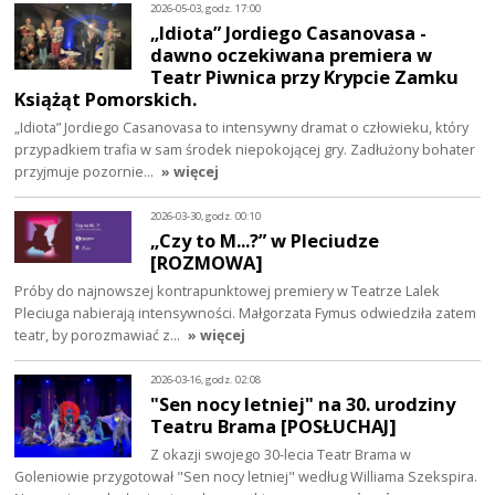
2026-05-03, godz. 17:00
„Idiota” Jordiego Casanovasa -
dawno oczekiwana premiera w
Teatr Piwnica przy Krypcie Zamku
Książąt Pomorskich.
„Idiota” Jordiego Casanovasa to intensywny dramat o człowieku, który
przypadkiem trafia w sam środek niepokojącej gry. Zadłużony bohater
przyjmuje pozornie…
» więcej
2026-03-30, godz. 00:10
„Czy to M...?” w Pleciudze
[ROZMOWA]
Próby do najnowszej kontrapunktowej premiery w Teatrze Lalek
Pleciuga nabierają intensywności. Małgorzata Fymus odwiedziła zatem
teatr, by porozmawiać z…
» więcej
2026-03-16, godz. 02:08
"Sen nocy letniej" na 30. urodziny
Teatru Brama [POSŁUCHAJ]
Z okazji swojego 30-lecia Teatr Brama w
Goleniowie przygotował "Sen nocy letniej" według Williama Szekspira.