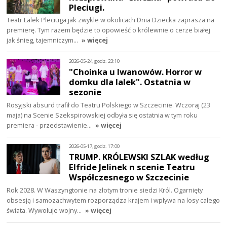
Pleciugi.
Teatr Lalek Pleciuga jak zwykle w okolicach Dnia Dziecka zaprasza na
premierę. Tym razem będzie to opowieść o królewnie o cerze białej
jak śnieg, tajemniczym…
» więcej
2026-05-24, godz. 23:10
"Choinka u Iwanowów. Horror w
domku dla lalek". Ostatnia w
sezonie
Rosyjski absurd trafił do Teatru Polskiego w Szczecinie. Wczoraj (23
maja) na Scenie Szekspirowskiej odbyła się ostatnia w tym roku
premiera - przedstawienie…
» więcej
2026-05-17, godz. 17:00
TRUMP. KRÓLEWSKI SZLAK według
Elfride Jelinek n scenie Teatru
Współczesnego w Szczecinie
Rok 2028. W Waszyngtonie na złotym tronie siedzi Król. Ogarnięty
obsesją i samozachwytem rozporządza krajem i wpływa na losy całego
świata. Wywołuje wojny…
» więcej