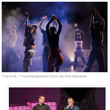
"Czy to M…?" na Kontrapunkcie 2026. Fot. Piotr Nykowski