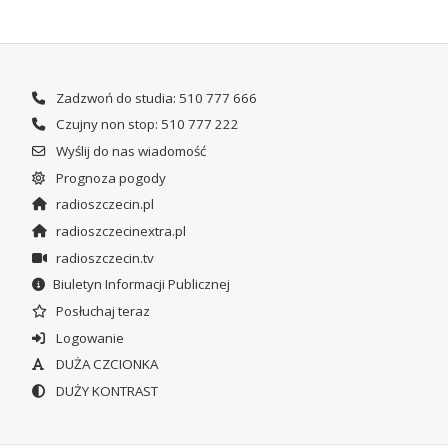
Zadzwoń do studia: 510 777 666
Czujny non stop: 510 777 222
Wyślij do nas wiadomość
Prognoza pogody
radioszczecin.pl
radioszczecinextra.pl
radioszczecin.tv
Biuletyn Informacji Publicznej
Posłuchaj teraz
Logowanie
DUŻA CZCIONKA
DUŻY KONTRAST