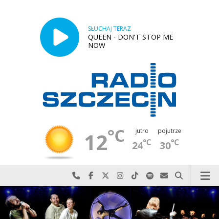
SŁUCHAJ TERAZ
QUEEN - DON'T STOP ME
NOW
°C
jutro
pojutrze
12
°C
°C
24
30
Najlepiej po prostu do nas zadzwoń
Odwiedź nas na Facebook-u
Odwiedź nas na X
Odwiedź nas na Instagram-ie
Odwiedź nas na TikTok-u
Szukaj nas na Spotify
Wyślij do nas w
Szukaj