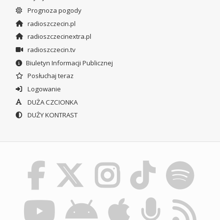
Prognoza pogody
radioszczecin.pl
radioszczecinextra.pl
radioszczecin.tv
Biuletyn Informacji Publicznej
Posłuchaj teraz
Logowanie
DUŻA CZCIONKA
DUŻY KONTRAST