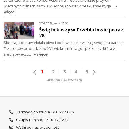
zakończone prace konserwatorskie i restauratorskie przy XIII-
wiecznych ruinach zamku w Dobrej (powiat łobeski) Inwestycja…
»
więcej
2026-07-26, godz. 20:00
Święto kaszy w Trzebiatowie po raz
28.
Słonica, która uwielbiała piwo i podawała rękawiczkę swojemu panu, a
Trzebiatów odwiedziła w XVII wieku i micha gorącej kaszy, która w
średniowieczu…
» więcej
1
2
3
4
5
4087 na 409 stronach
Zadzwoń do studia: 510 777 666
Czujny non stop: 510 777 222
Wyślij do nas wiadomość