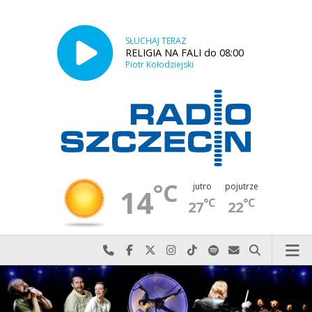
SŁUCHAJ TERAZ
RELIGIA NA FALI do 08:00
Piotr Kołodziejski
°C
jutro
pojutrze
14
°C
°C
27
22
Najlepiej po prostu do nas zadzwoń
Odwiedź nas na Facebook-u
Odwiedź nas na X
Odwiedź nas na Instagram-ie
Odwiedź nas na TikTok-u
Szukaj nas na Spotify
Wyślij do nas w
Szukaj