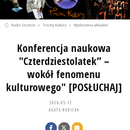
Radio Szczecin
»
Trochę Kultury
»
Wydarzenia aktualne
Konferencja naukowa
"Czterdziestolatek” –
wokół fenomenu
kulturowego" [POSŁUCHAJ]
2026-05-12
AGATA ROKICKA