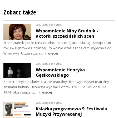
Zobacz także
2026-08-02, godz. 20:00
Wspomnienie Niny Grudnik -
aktorki szczecińskich scen
Nina Grudnik (także Nina Grudnik-Banucha) urodziła się 16 maja 1936
roku w Dąbrowie Górniczej. Po wojnie wraz z rodzicami wyjechała do
Wrocławia. Uczęszczała…
» więcej
2026-08-02, godz. 20:00
Wspomnienie Henryka
Gęsikowskiego
Zmarł Henryk Gęsikowski aktor teatralny i filmowy, reżyser teatralny i
animator kultury. Ukończył Wydział Aktorski PWSFTviT w Łodzi. Od
1974 roku związany…
» więcej
2026-08-02, godz. 20:00
Książka programowa 9. Festiwalu
Muzyki Przywracanej