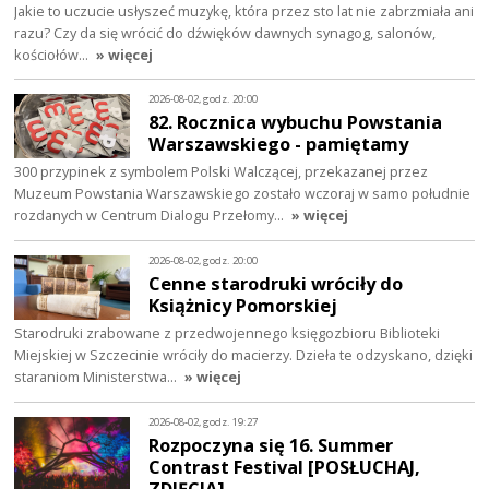
Jakie to uczucie usłyszeć muzykę, która przez sto lat nie zabrzmiała ani
razu? Czy da się wrócić do dźwięków dawnych synagog, salonów,
kościołów…
» więcej
2026-08-02, godz. 20:00
82. Rocznica wybuchu Powstania
Warszawskiego - pamiętamy
300 przypinek z symbolem Polski Walczącej, przekazanej przez
Muzeum Powstania Warszawskiego zostało wczoraj w samo południe
rozdanych w Centrum Dialogu Przełomy…
» więcej
2026-08-02, godz. 20:00
Cenne starodruki wróciły do
Książnicy Pomorskiej
Starodruki zrabowane z przedwojennego księgozbioru Biblioteki
Miejskiej w Szczecinie wróciły do macierzy. Dzieła te odzyskano, dzięki
staraniom Ministerstwa…
» więcej
2026-08-02, godz. 19:27
Rozpoczyna się 16. Summer
Contrast Festival [POSŁUCHAJ,
ZDJĘCIA]