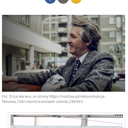
Fot. Zrzut ekranu ze strony https://vod.tvp.pl/rekonstrukcja-
filmowa,158/czterdziestolatek-odcinki,280443