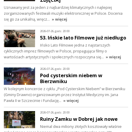
Uznawany jest za jeden z najbardziej klimatycznych i najlepiej
zorganizowanych festiwali muzyki elektronicznej w Polsce. Docenia
się go za unikalną, wręcz…
» więcej
2026-07-26, godz. 20:00
53. Ińskie lato Filmowe już niedługo
Ińsko Lato Filmowe jedna z najstarszych
cyklicznych imprez filmowych w Polsce, propagująca filmy o
wartościach artystycznych i społecznych rozpoczyna się…
» więcej
2026-07-26, godz. 20:00
Pod cysterskim niebem w
Bierzwniku
W kolejnym koncercie z cyklu „Pod Cysterskim Niebem” w Bierzwniku
(Gminy Drawno) organizowanym przez Instytut Medyczny im. Jana
Pawła II w Szczecinie i Fundację…
» więcej
2026-07-26, godz. 20:00
Ruiny Zamku w Dobrej jak nowe
Niemal dwa miliony złotych kosztowały właśnie