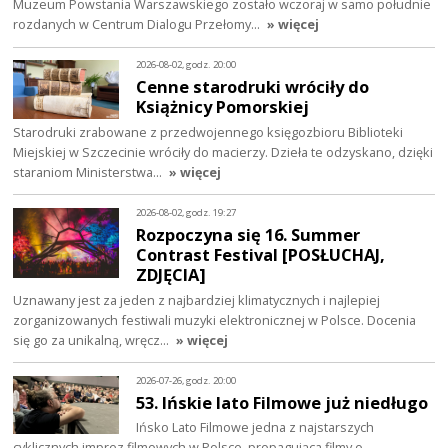
Muzeum Powstania Warszawskiego zostało wczoraj w samo południe
rozdanych w Centrum Dialogu Przełomy…
» więcej
2026-08-02, godz. 20:00
Cenne starodruki wróciły do
Książnicy Pomorskiej
Starodruki zrabowane z przedwojennego księgozbioru Biblioteki
Miejskiej w Szczecinie wróciły do macierzy. Dzieła te odzyskano, dzięki
staraniom Ministerstwa…
» więcej
2026-08-02, godz. 19:27
Rozpoczyna się 16. Summer
Contrast Festival [POSŁUCHAJ,
ZDJĘCIA]
Uznawany jest za jeden z najbardziej klimatycznych i najlepiej
zorganizowanych festiwali muzyki elektronicznej w Polsce. Docenia
się go za unikalną, wręcz…
» więcej
2026-07-26, godz. 20:00
53. Ińskie lato Filmowe już niedługo
Ińsko Lato Filmowe jedna z najstarszych
cyklicznych imprez filmowych w Polsce, propagująca filmy o