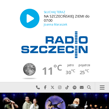
SŁUCHAJ TERAZ
NA SZCZECIŃSKIEJ ZIEMI do
07:00
Joanna Maraszek
°C
jutro
pojutrze
11
°C
°C
30
25
Najlepiej po prostu do nas zadzwoń
Odwiedź nas na Facebook-u
Odwiedź nas na X
Odwiedź nas na Instagram-ie
Odwiedź nas na TikTok-u
Szukaj nas na Spotify
Wyślij do nas w
Szukaj