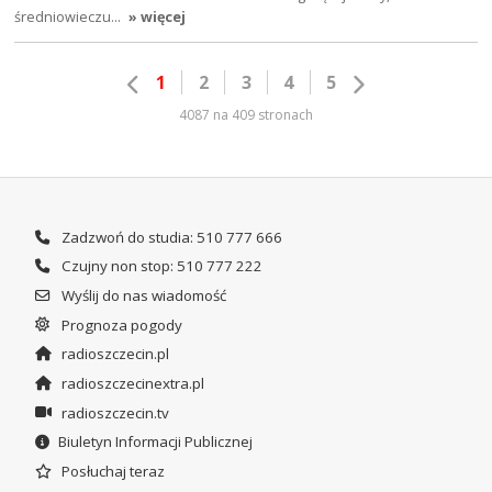
średniowieczu…
» więcej
1
2
3
4
5
4087 na 409 stronach
Zadzwoń do studia: 510 777 666
Czujny non stop: 510 777 222
Wyślij do nas wiadomość
Prognoza pogody
radioszczecin.pl
radioszczecinextra.pl
radioszczecin.tv
Biuletyn Informacji Publicznej
Posłuchaj teraz