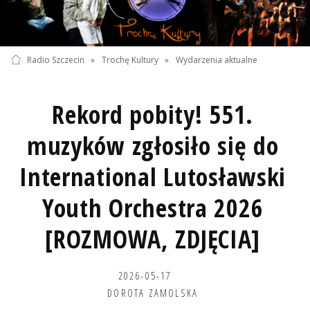
Radio Szczecin
»
Trochę Kultury
»
Wydarzenia aktualne
Rekord pobity! 551.
muzyków zgłosiło się do
International Lutosławski
Youth Orchestra 2026
[ROZMOWA, ZDJĘCIA]
2026-05-17
DOROTA ZAMOLSKA