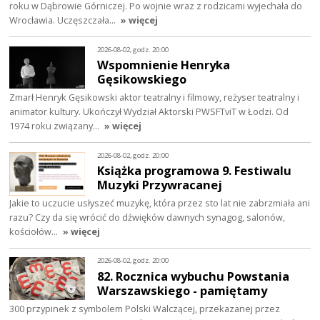
roku w Dąbrowie Górniczej. Po wojnie wraz z rodzicami wyjechała do
Wrocławia. Uczęszczała…
» więcej
2026-08-02, godz. 20:00
Wspomnienie Henryka
Gęsikowskiego
Zmarł Henryk Gęsikowski aktor teatralny i filmowy, reżyser teatralny i
animator kultury. Ukończył Wydział Aktorski PWSFTviT w Łodzi. Od
1974 roku związany…
» więcej
2026-08-02, godz. 20:00
Książka programowa 9. Festiwalu
Muzyki Przywracanej
Jakie to uczucie usłyszeć muzykę, która przez sto lat nie zabrzmiała ani
razu? Czy da się wrócić do dźwięków dawnych synagog, salonów,
kościołów…
» więcej
2026-08-02, godz. 20:00
82. Rocznica wybuchu Powstania
Warszawskiego - pamiętamy
300 przypinek z symbolem Polski Walczącej, przekazanej przez