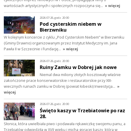
wartościach artystycznych i społecznych rozpoczyna się…
» więcej
2026-07-26, godz. 20:00
Pod cysterskim niebem w
Bierzwniku
W kolejnym koncercie z cyklu „Pod Cysterskim Niebem” w Bierzwniku
(Gminy Drawno) organizowanym przez Instytut Medyczny im. Jana
Pawła II w Szczecinie i Fundację…
» więcej
2026-07-26, godz. 20:00
Ruiny Zamku w Dobrej jak nowe
Niemal dwa miliony złotych kosztowały właśnie
zakończone prace konserwatorskie i restauratorskie przy XIII-
wiecznych ruinach zamku w Dobrej (powiat łobeski) Inwestycja…
»
więcej
2026-07-26, godz. 20:00
Święto kaszy w Trzebiatowie po raz
28.
Słonica, która uwielbiała piwo i podawała rękawiczkę swojemu panu, a
Trzebiatów odwiedziła w XVII wieku i micha gorącej kaszy, która w