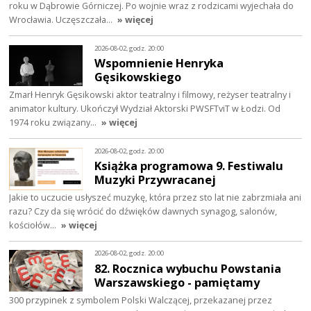
roku w Dąbrowie Górniczej. Po wojnie wraz z rodzicami wyjechała do
Wrocławia. Uczęszczała…
» więcej
2026-08-02, godz. 20:00
Wspomnienie Henryka
Gęsikowskiego
Zmarł Henryk Gęsikowski aktor teatralny i filmowy, reżyser teatralny i
animator kultury. Ukończył Wydział Aktorski PWSFTviT w Łodzi. Od
1974 roku związany…
» więcej
2026-08-02, godz. 20:00
Książka programowa 9. Festiwalu
Muzyki Przywracanej
Jakie to uczucie usłyszeć muzykę, która przez sto lat nie zabrzmiała ani
razu? Czy da się wrócić do dźwięków dawnych synagog, salonów,
kościołów…
» więcej
2026-08-02, godz. 20:00
82. Rocznica wybuchu Powstania
Warszawskiego - pamiętamy
300 przypinek z symbolem Polski Walczącej, przekazanej przez