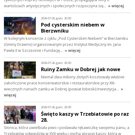
wartościach artystycznych i społecznych rozpoczyna się…
» więcej
2026-07-26, godz. 20:00
Pod cysterskim niebem w
Bierzwniku
W kolejnym koncercie z cyklu „Pod Cysterskim Niebem” w Bierzwniku
(Gminy Drawno) organizowanym przez Instytut Medyczny im. Jana
Pawła II w Szczecinie i Fundację…
» więcej
2026-07-26, godz. 20:00
Ruiny Zamku w Dobrej jak nowe
Niemal dwa miliony złotych kosztowały właśnie
zakończone prace konserwatorskie i restauratorskie przy XIII-
wiecznych ruinach zamku w Dobrej (powiat łobeski) Inwestycja…
»
więcej
2026-07-26, godz. 20:00
Święto kaszy w Trzebiatowie po raz
28.
Słonica, która uwielbiała piwo i podawała rękawiczkę swojemu panu, a
Trzebiatów odwiedziła w XVII wieku i micha gorącej kaszy, która w