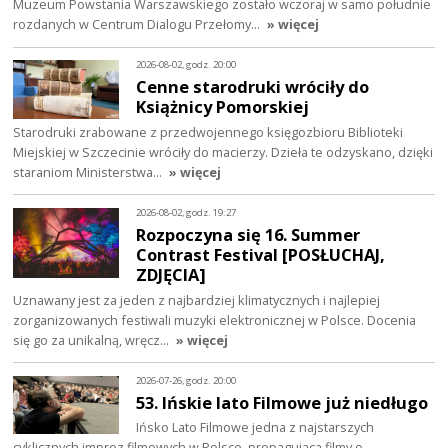
Muzeum Powstania Warszawskiego zostało wczoraj w samo południe
rozdanych w Centrum Dialogu Przełomy…
» więcej
2026-08-02, godz. 20:00
Cenne starodruki wróciły do
Książnicy Pomorskiej
Starodruki zrabowane z przedwojennego księgozbioru Biblioteki
Miejskiej w Szczecinie wróciły do macierzy. Dzieła te odzyskano, dzięki
staraniom Ministerstwa…
» więcej
2026-08-02, godz. 19:27
Rozpoczyna się 16. Summer
Contrast Festival [POSŁUCHAJ,
ZDJĘCIA]
Uznawany jest za jeden z najbardziej klimatycznych i najlepiej
zorganizowanych festiwali muzyki elektronicznej w Polsce. Docenia
się go za unikalną, wręcz…
» więcej
2026-07-26, godz. 20:00
53. Ińskie lato Filmowe już niedługo
Ińsko Lato Filmowe jedna z najstarszych
cyklicznych imprez filmowych w Polsce, propagująca filmy o