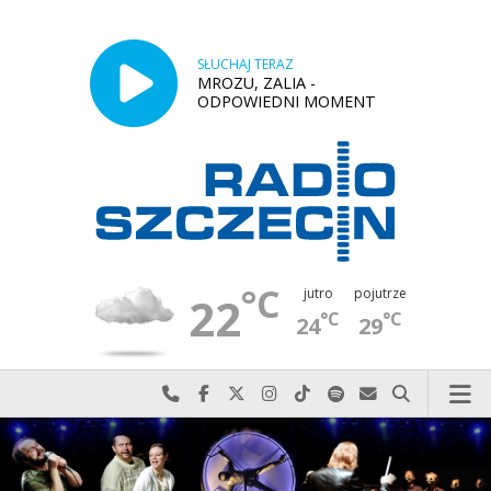
SŁUCHAJ TERAZ
MROZU, ZALIA -
ODPOWIEDNI MOMENT
°C
jutro
pojutrze
22
°C
°C
24
29
Najlepiej po prostu do nas zadzwoń
Odwiedź nas na Facebook-u
Odwiedź nas na X
Odwiedź nas na Instagram-ie
Odwiedź nas na TikTok-u
Szukaj nas na Spotify
Wyślij do nas w
Szukaj