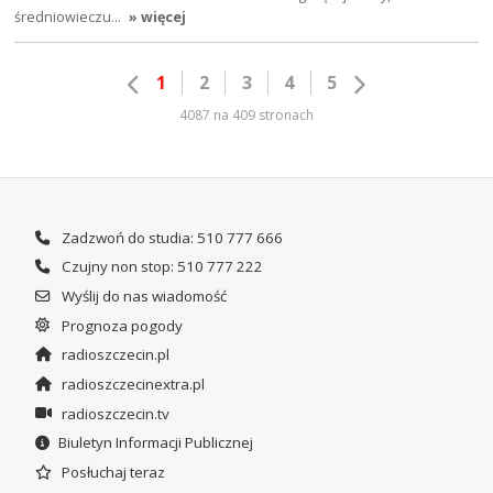
średniowieczu…
» więcej
1
2
3
4
5
4087 na 409 stronach
Zadzwoń do studia: 510 777 666
Czujny non stop: 510 777 222
Wyślij do nas wiadomość
Prognoza pogody
radioszczecin.pl
radioszczecinextra.pl
radioszczecin.tv
Biuletyn Informacji Publicznej
Posłuchaj teraz