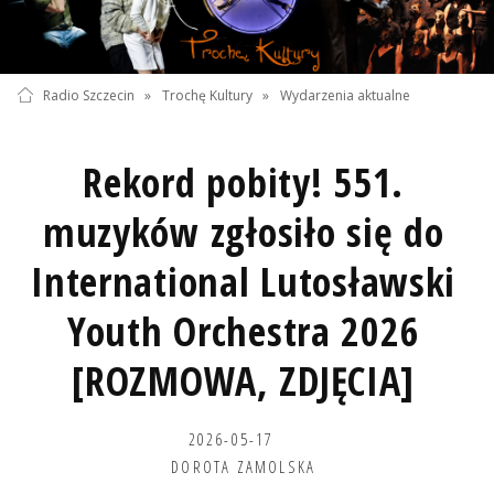
Radio Szczecin
»
Trochę Kultury
»
Wydarzenia aktualne
Rekord pobity! 551.
muzyków zgłosiło się do
International Lutosławski
Youth Orchestra 2026
[ROZMOWA, ZDJĘCIA]
2026-05-17
DOROTA ZAMOLSKA