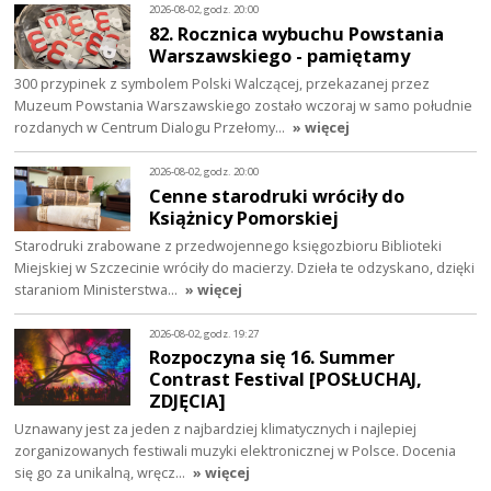
2026-08-02, godz. 20:00
82. Rocznica wybuchu Powstania
Warszawskiego - pamiętamy
300 przypinek z symbolem Polski Walczącej, przekazanej przez
Muzeum Powstania Warszawskiego zostało wczoraj w samo południe
rozdanych w Centrum Dialogu Przełomy…
» więcej
2026-08-02, godz. 20:00
Cenne starodruki wróciły do
Książnicy Pomorskiej
Starodruki zrabowane z przedwojennego księgozbioru Biblioteki
Miejskiej w Szczecinie wróciły do macierzy. Dzieła te odzyskano, dzięki
staraniom Ministerstwa…
» więcej
2026-08-02, godz. 19:27
Rozpoczyna się 16. Summer
Contrast Festival [POSŁUCHAJ,
ZDJĘCIA]
Uznawany jest za jeden z najbardziej klimatycznych i najlepiej
zorganizowanych festiwali muzyki elektronicznej w Polsce. Docenia
się go za unikalną, wręcz…
» więcej