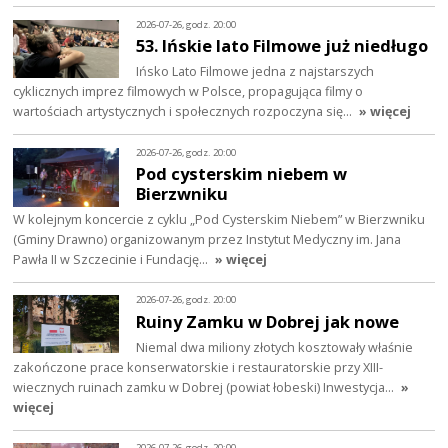
2026-07-26, godz. 20:00
53. Ińskie lato Filmowe już niedługo
Ińsko Lato Filmowe jedna z najstarszych
cyklicznych imprez filmowych w Polsce, propagująca filmy o
wartościach artystycznych i społecznych rozpoczyna się…
» więcej
2026-07-26, godz. 20:00
Pod cysterskim niebem w
Bierzwniku
W kolejnym koncercie z cyklu „Pod Cysterskim Niebem” w Bierzwniku
(Gminy Drawno) organizowanym przez Instytut Medyczny im. Jana
Pawła II w Szczecinie i Fundację…
» więcej
2026-07-26, godz. 20:00
Ruiny Zamku w Dobrej jak nowe
Niemal dwa miliony złotych kosztowały właśnie
zakończone prace konserwatorskie i restauratorskie przy XIII-
wiecznych ruinach zamku w Dobrej (powiat łobeski) Inwestycja…
»
więcej
2026-07-26, godz. 20:00