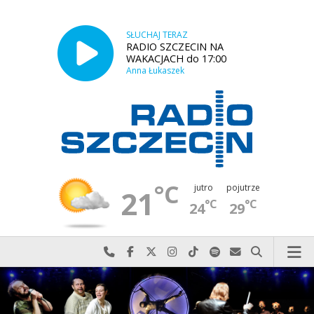
SŁUCHAJ TERAZ
RADIO SZCZECIN NA
WAKACJACH do 17:00
Anna Łukaszek
°C
jutro
pojutrze
21
°C
°C
24
29
Najlepiej po prostu do nas zadzwoń
Odwiedź nas na Facebook-u
Odwiedź nas na X
Odwiedź nas na Instagram-ie
Odwiedź nas na TikTok-u
Szukaj nas na Spotify
Wyślij do nas w
Szukaj