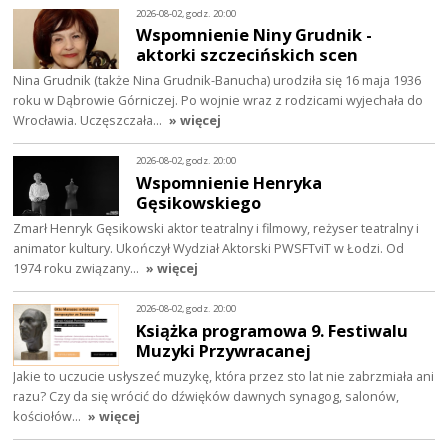
2026-08-02, godz. 20:00
Wspomnienie Niny Grudnik -
aktorki szczecińskich scen
Nina Grudnik (także Nina Grudnik-Banucha) urodziła się 16 maja 1936
roku w Dąbrowie Górniczej. Po wojnie wraz z rodzicami wyjechała do
Wrocławia. Uczęszczała…
» więcej
2026-08-02, godz. 20:00
Wspomnienie Henryka
Gęsikowskiego
Zmarł Henryk Gęsikowski aktor teatralny i filmowy, reżyser teatralny i
animator kultury. Ukończył Wydział Aktorski PWSFTviT w Łodzi. Od
1974 roku związany…
» więcej
2026-08-02, godz. 20:00
Książka programowa 9. Festiwalu
Muzyki Przywracanej
Jakie to uczucie usłyszeć muzykę, która przez sto lat nie zabrzmiała ani
razu? Czy da się wrócić do dźwięków dawnych synagog, salonów,
kościołów…
» więcej