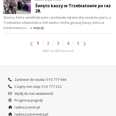
Święto kaszy w Trzebiatowie po raz
28.
Słonica, która uwielbiała piwo i podawała rękawiczkę swojemu panu, a
Trzebiatów odwiedziła w XVII wieku i micha gorącej kaszy, która w
średniowieczu…
» więcej
1
2
3
4
5
4087 na 409 stronach
Zadzwoń do studia: 510 777 666
Czujny non stop: 510 777 222
Wyślij do nas wiadomość
Prognoza pogody
radioszczecin.pl
radioszczecinextra.pl