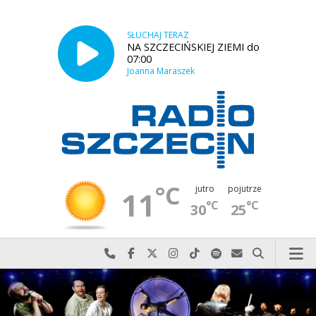
SŁUCHAJ TERAZ
NA SZCZECIŃSKIEJ ZIEMI do
07:00
Joanna Maraszek
°C
jutro
pojutrze
11
°C
°C
30
25
Najlepiej po prostu do nas zadzwoń
Odwiedź nas na Facebook-u
Odwiedź nas na X
Odwiedź nas na Instagram-ie
Odwiedź nas na TikTok-u
Szukaj nas na Spotify
Wyślij do nas w
Szukaj