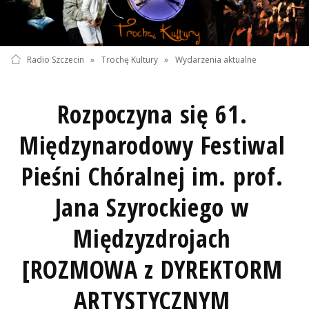
Radio Szczecin
»
Trochę Kultury
»
Wydarzenia aktualne
Rozpoczyna się 61.
Międzynarodowy Festiwal
Pieśni Chóralnej im. prof.
Jana Szyrockiego w
Międzyzdrojach
[ROZMOWA z DYREKTORM
ARTYSTYCZNYM