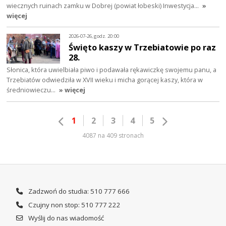
wiecznych ruinach zamku w Dobrej (powiat łobeski) Inwestycja…
»
więcej
2026-07-26, godz. 20:00
Święto kaszy w Trzebiatowie po raz
28.
Słonica, która uwielbiała piwo i podawała rękawiczkę swojemu panu, a
Trzebiatów odwiedziła w XVII wieku i micha gorącej kaszy, która w
średniowieczu…
» więcej
1
2
3
4
5
4087 na 409 stronach
Zadzwoń do studia: 510 777 666
Czujny non stop: 510 777 222
Wyślij do nas wiadomość