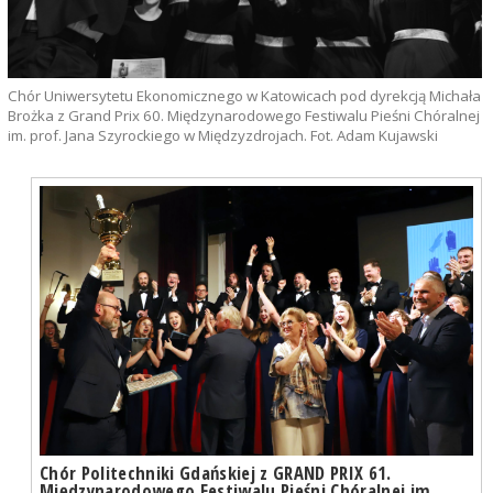
Chór Uniwersytetu Ekonomicznego w Katowicach pod dyrekcją Michała
Brożka z Grand Prix 60. Międzynarodowego Festiwalu Pieśni Chóralnej
im. prof. Jana Szyrockiego w Międzyzdrojach. Fot. Adam Kujawski
Chór Politechniki Gdańskiej z GRAND PRIX 61.
Międzynarodowego Festiwalu Pieśni Chóralnej im.