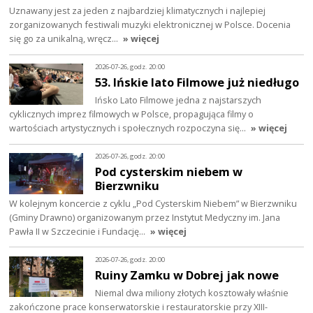
Uznawany jest za jeden z najbardziej klimatycznych i najlepiej
zorganizowanych festiwali muzyki elektronicznej w Polsce. Docenia
się go za unikalną, wręcz…
» więcej
2026-07-26, godz. 20:00
53. Ińskie lato Filmowe już niedługo
Ińsko Lato Filmowe jedna z najstarszych
cyklicznych imprez filmowych w Polsce, propagująca filmy o
wartościach artystycznych i społecznych rozpoczyna się…
» więcej
2026-07-26, godz. 20:00
Pod cysterskim niebem w
Bierzwniku
W kolejnym koncercie z cyklu „Pod Cysterskim Niebem” w Bierzwniku
(Gminy Drawno) organizowanym przez Instytut Medyczny im. Jana
Pawła II w Szczecinie i Fundację…
» więcej
2026-07-26, godz. 20:00
Ruiny Zamku w Dobrej jak nowe
Niemal dwa miliony złotych kosztowały właśnie
zakończone prace konserwatorskie i restauratorskie przy XIII-