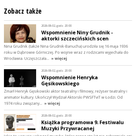
Zobacz także
2026-08-02, godz. 20:00
Wspomnienie Niny Grudnik -
aktorki szczecińskich scen
Nina Grudnik (także Nina Grudnik-Banucha) urodziła się 16 maja 1936
roku w Dąbrowie Górniczej. Po wojnie wraz z rodzicami wyjechała do
Wrocławia. Uczęszczała…
» więcej
2026-08-02, godz. 20:00
Wspomnienie Henryka
Gęsikowskiego
Zmarł Henryk Gęsikowski aktor teatralny i filmowy, reżyser teatralny i
animator kultury. Ukończył Wydział Aktorski PWSFTviT w Łodzi. Od
1974 roku związany…
» więcej
2026-08-02, godz. 20:00
Książka programowa 9. Festiwalu
Muzyki Przywracanej
Jakie to uczucie usłyszeć muzykę, która przez sto lat nie zabrzmiała ani