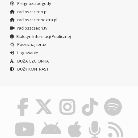
Prognoza pogody
radioszczecin.pl
radioszczecinextra.pl
radioszczecin.tv
Biuletyn Informacji Publicznej
Posłuchaj teraz
Logowanie
DUŻA CZCIONKA
DUŻY KONTRAST