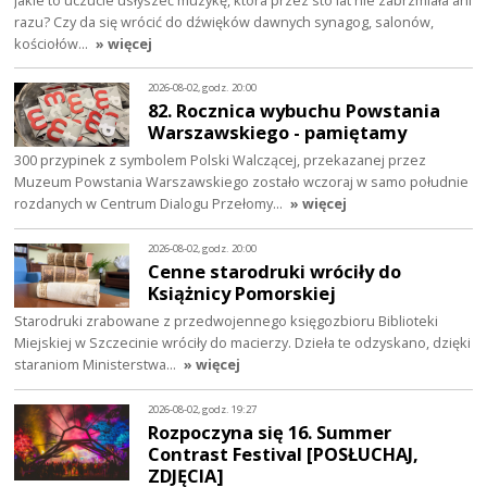
razu? Czy da się wrócić do dźwięków dawnych synagog, salonów,
kościołów…
» więcej
2026-08-02, godz. 20:00
82. Rocznica wybuchu Powstania
Warszawskiego - pamiętamy
300 przypinek z symbolem Polski Walczącej, przekazanej przez
Muzeum Powstania Warszawskiego zostało wczoraj w samo południe
rozdanych w Centrum Dialogu Przełomy…
» więcej
2026-08-02, godz. 20:00
Cenne starodruki wróciły do
Książnicy Pomorskiej
Starodruki zrabowane z przedwojennego księgozbioru Biblioteki
Miejskiej w Szczecinie wróciły do macierzy. Dzieła te odzyskano, dzięki
staraniom Ministerstwa…
» więcej
2026-08-02, godz. 19:27
Rozpoczyna się 16. Summer
Contrast Festival [POSŁUCHAJ,
ZDJĘCIA]