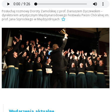
Posłuchaj rozmowy Doroty Zamolskiej z prof. Dariuszem Dyczewskim –
dyrektorem artystycznym Międzynarodowego Festiwalu Pieśni Chóralnej im.
prof. Jana Szyrockiego w Międzyzdrojach
Wydarzenia aktualne