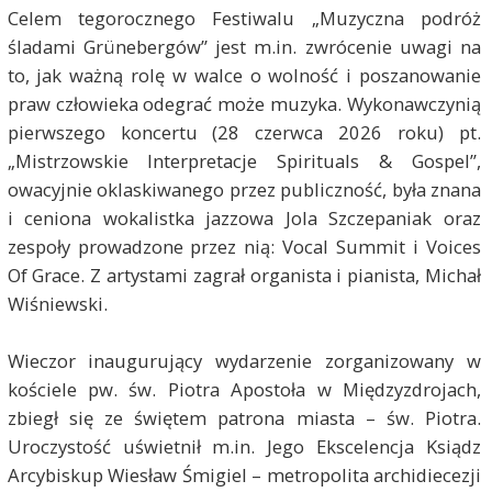
Celem tegorocznego Festiwalu „Muzyczna podróż
śladami Grünebergów” jest m.in. zwrócenie uwagi na
to, jak ważną rolę w walce o wolność i poszanowanie
praw człowieka odegrać może muzyka. Wykonawczynią
pierwszego koncertu (28 czerwca 2026 roku) pt.
„Mistrzowskie Interpretacje Spirituals & Gospel”,
owacyjnie oklaskiwanego przez publiczność, była znana
i ceniona wokalistka jazzowa Jola Szczepaniak oraz
zespoły prowadzone przez nią: Vocal Summit i Voices
Of Grace. Z artystami zagrał organista i pianista, Michał
Wiśniewski.
Wieczor inaugurujący wydarzenie zorganizowany w
kościele pw. św. Piotra Apostoła w Międzyzdrojach,
zbiegł się ze świętem patrona miasta – św. Piotra.
Uroczystość uświetnił m.in. Jego Ekscelencja Ksiądz
Arcybiskup Wiesław Śmigiel – metropolita archidiecezji