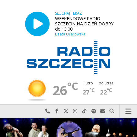
SŁUCHAJ TERAZ
WEEKENDOWE RADIO
SZCZECIN NA DZIEŃ DOBRY
do 13:00
Beata Użarowska
°C
jutro
pojutrze
26
°C
°C
27
22
Najlepiej po prostu do nas zadzwoń
Odwiedź nas na Facebook-u
Odwiedź nas na X
Odwiedź nas na Instagram-ie
Odwiedź nas na TikTok-u
Szukaj nas na Spotify
Wyślij do nas w
Szukaj