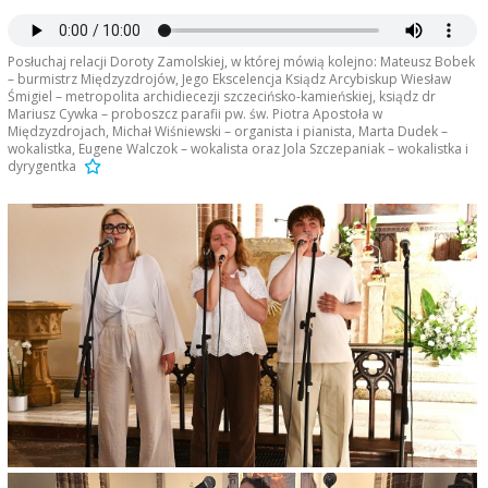
Posłuchaj relacji Doroty Zamolskiej, w której mówią kolejno: Mateusz Bobek
– burmistrz Międzyzdrojów, Jego Ekscelencja Ksiądz Arcybiskup Wiesław
Śmigiel – metropolita archidiecezji szczecińsko-kamieńskiej, ksiądz dr
Mariusz Cywka – proboszcz parafii pw. św. Piotra Apostoła w
Międzyzdrojach, Michał Wiśniewski – organista i pianista, Marta Dudek –
wokalistka, Eugene Walczok – wokalista oraz Jola Szczepaniak – wokalistka i
dyrygentka