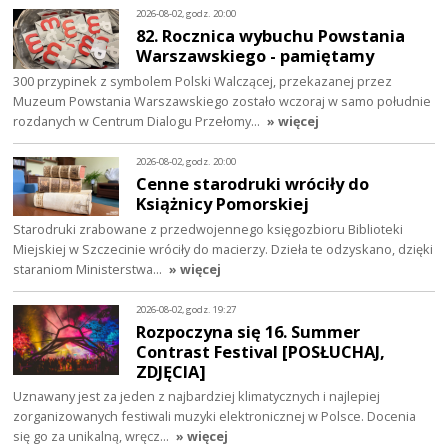
2026-08-02, godz. 20:00
82. Rocznica wybuchu Powstania
Warszawskiego - pamiętamy
300 przypinek z symbolem Polski Walczącej, przekazanej przez
Muzeum Powstania Warszawskiego zostało wczoraj w samo południe
rozdanych w Centrum Dialogu Przełomy…
» więcej
2026-08-02, godz. 20:00
Cenne starodruki wróciły do
Książnicy Pomorskiej
Starodruki zrabowane z przedwojennego księgozbioru Biblioteki
Miejskiej w Szczecinie wróciły do macierzy. Dzieła te odzyskano, dzięki
staraniom Ministerstwa…
» więcej
2026-08-02, godz. 19:27
Rozpoczyna się 16. Summer
Contrast Festival [POSŁUCHAJ,
ZDJĘCIA]
Uznawany jest za jeden z najbardziej klimatycznych i najlepiej
zorganizowanych festiwali muzyki elektronicznej w Polsce. Docenia
się go za unikalną, wręcz…
» więcej