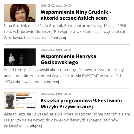
2026-08-02, godz. 20:00
Wspomnienie Niny Grudnik -
aktorki szczecińskich scen
Nina Grudnik (także Nina Grudnik-Banucha) urodziła się 16 maja 1936
roku w Dąbrowie Górniczej. Po wojnie wraz z rodzicami wyjechała do
Wrocławia. Uczęszczała…
» więcej
2026-08-02, godz. 20:00
Wspomnienie Henryka
Gęsikowskiego
Zmarł Henryk Gęsikowski aktor teatralny i filmowy, reżyser teatralny i
animator kultury. Ukończył Wydział Aktorski PWSFTviT w Łodzi. Od
1974 roku związany…
» więcej
2026-08-02, godz. 20:00
Książka programowa 9. Festiwalu
Muzyki Przywracanej
Jakie to uczucie usłyszeć muzykę, która przez sto lat nie zabrzmiała ani
razu? Czy da się wrócić do dźwięków dawnych synagog, salonów,
kościołów…
» więcej