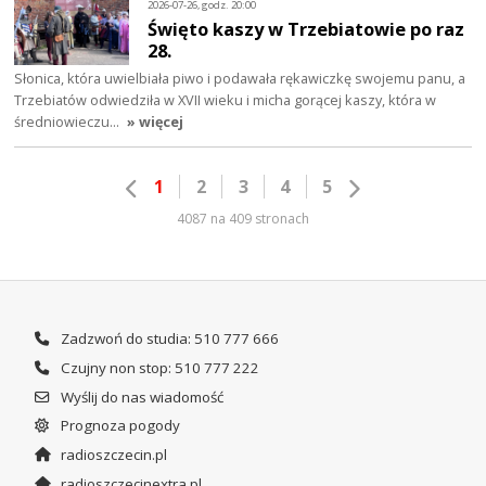
2026-07-26, godz. 20:00
Święto kaszy w Trzebiatowie po raz
28.
Słonica, która uwielbiała piwo i podawała rękawiczkę swojemu panu, a
Trzebiatów odwiedziła w XVII wieku i micha gorącej kaszy, która w
średniowieczu…
» więcej
1
2
3
4
5
4087 na 409 stronach
Zadzwoń do studia: 510 777 666
Czujny non stop: 510 777 222
Wyślij do nas wiadomość
Prognoza pogody
radioszczecin.pl
radioszczecinextra.pl