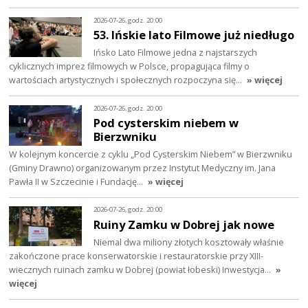
2026-07-26, godz. 20:00
53. Ińskie lato Filmowe już niedługo
Ińsko Lato Filmowe jedna z najstarszych
cyklicznych imprez filmowych w Polsce, propagująca filmy o
wartościach artystycznych i społecznych rozpoczyna się…
» więcej
2026-07-26, godz. 20:00
Pod cysterskim niebem w
Bierzwniku
W kolejnym koncercie z cyklu „Pod Cysterskim Niebem” w Bierzwniku
(Gminy Drawno) organizowanym przez Instytut Medyczny im. Jana
Pawła II w Szczecinie i Fundację…
» więcej
2026-07-26, godz. 20:00
Ruiny Zamku w Dobrej jak nowe
Niemal dwa miliony złotych kosztowały właśnie
zakończone prace konserwatorskie i restauratorskie przy XIII-
wiecznych ruinach zamku w Dobrej (powiat łobeski) Inwestycja…
»
więcej