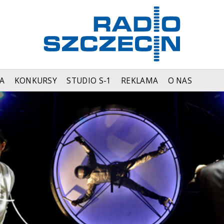
A
KONKURSY
STUDIO S-1
REKLAMA
O NAS