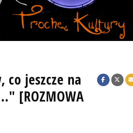
 co jeszcze na
zy..." [ROZMOWA