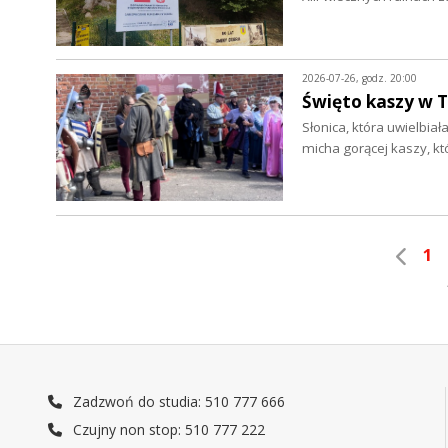
2026-07-26, godz. 20:00
Święto kaszy w T
Słonica, która uwielbia
micha gorącej kaszy, k
1
Zadzwoń do studia: 510 777 666
Czujny non stop: 510 777 222