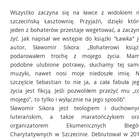
Wszystko zaczyna się na ławce z widokiem 
szczecińską Łasztownię. Przyjaźń, dzięki któr
jeden z bohaterów przestaje wegetować, a zaczy
żyć. Jak napisał we wstępie do książki "Ławka" j
autor, Sławomir Sikora: „Bohaterowi książ
podarowałem trochę z mojego życia. Ma
podobne ulubione potrawy, słuchamy tej sam
muzyki, nawet nosi moje niedoszłe imię. 
szczęście Sebastian to nie ja, a cała fabuła je
życia jest fikcją. Jeśli pozwoliłem przeżyć mu „c
mojego”, to tylko i wyłącznie na jego sposób”.
Sławomir Sikora jest teologiem i duchown
luterańskim, a także maratończykiem or
organizatorem Ekumenicznych Biegó
Charytatywnych w Szczecinie. Debiutował w 20