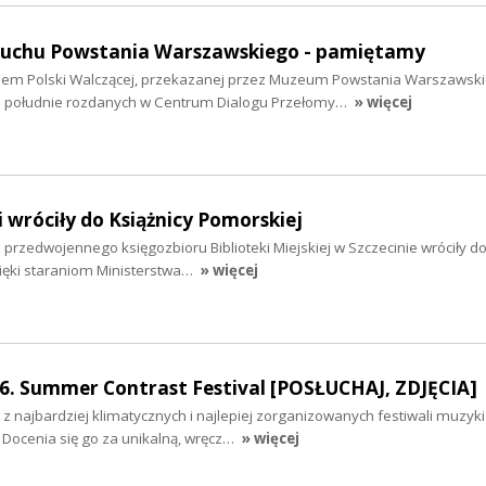
buchu Powstania Warszawskiego - pamiętamy
lem Polski Walczącej, przekazanej przez Muzeum Powstania Warszawsk
o południe rozdanych w Centrum Dialogu Przełomy…
» więcej
 wróciły do Książnicy Pomorskiej
przedwojennego księgozbioru Biblioteki Miejskiej w Szczecinie wróciły d
zięki staraniom Ministerstwa…
» więcej
16. Summer Contrast Festival [POSŁUCHAJ, ZDJĘCIA]
z najbardziej klimatycznych i najlepiej zorganizowanych festiwali muzyki
. Docenia się go za unikalną, wręcz…
» więcej