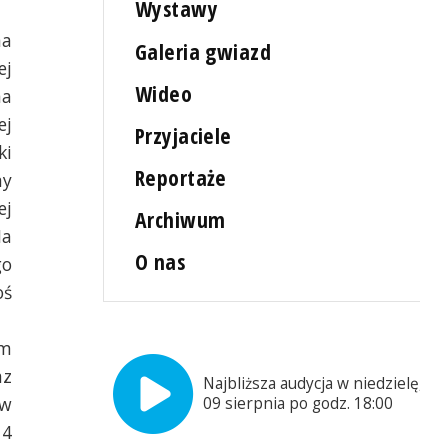
Wystawy
na
Galeria gwiazd
ej
Wideo
na
ej
Przyjaciele
ki
Reportaże
my
ej
Archiwum
Na
O nas
go
oś
ym
az
Najbliższa audycja w niedzielę,
w
09 sierpnia po godz. 18:00
14