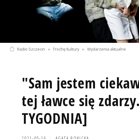
Radio Szczecin
»
Trochę Kultury
»
Wydarzenia aktualne
"Sam jestem ciekaw,
tej ławce się zdar
TYGODNIA]
2021-05-16
AGATA ROKICKA