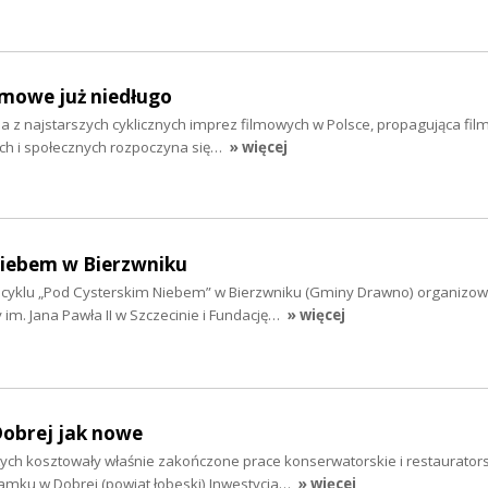
ilmowe już niedługo
a z najstarszych cyklicznych imprez filmowych w Polsce, propagująca fil
ych i społecznych rozpoczyna się…
» więcej
niebem w Bierzwniku
z cyklu „Pod Cysterskim Niebem” w Bierzwniku (Gminy Drawno) organiz
 im. Jana Pawła II w Szczecinie i Fundację…
» więcej
obrej jak nowe
tych kosztowały właśnie zakończone prace konserwatorskie i restaurators
zamku w Dobrej (powiat łobeski) Inwestycja…
» więcej