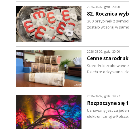
2026-08-02, godz. 20:00
82. Rocznica wy
300 przypinek z symbo
zostało wczoraj w sam
2026-08-02, godz. 20:00
Cenne starodruki
Starodruki zrabowane z 
Dzieła te odzyskano, d
2026-08-02, godz. 19:27
Rozpoczyna się 
Uznawany jest za jeden 
elektronicznej w Polsce