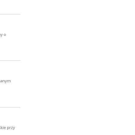
my o
owanym
kie przy