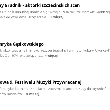
 Grudnik - aktorki szczecińskich scen
a Grudnik-Banucha) urodziła się 16 maja 1936 roku w Dąbrowie Górniczej
hała do Wrocławia. Uczęszczała…
» więcej
nryka Gęsikowskiego
aktor teatralny i filmowy, reżyser teatralny i animator kultury. Ukończył
dzi. Od 1974 roku związany…
» więcej
owa 9. Festiwalu Muzyki Przywracanej
ć muzykę, która przez sto lat nie zabrzmiała ani razu? Czy da się wrócić 
nów, kościołów…
» więcej