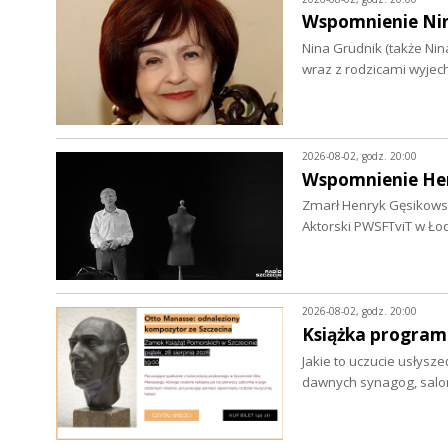
Wspomnienie Niny
Nina Grudnik (także Nin
wraz z rodzicami wyjec
2026-08-02, godz. 20:00
Wspomnienie He
Zmarł Henryk Gęsikowski 
Aktorski PWSFTviT w Ło
2026-08-02, godz. 20:00
Książka program
Jakie to uczucie usłysze
dawnych synagog, salo