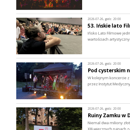
2026-07-26, godz. 20:00
53. Ińskie lato F
Ińsko Lato Filmowe jedn
wartościach artystyczn
2026-07-26, godz. 20:00
Pod cysterskim 
W kolejnym koncercie 
przez Instytut Medyczny
2026-07-26, godz. 20:00
Ruiny Zamku w D
Niemal dwa miliony zło
XIII-wiecznych ruinach 