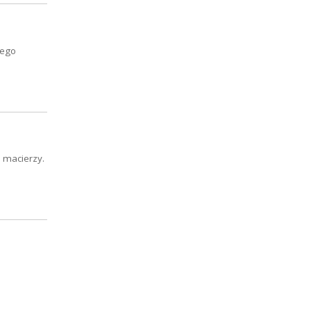
iego
o macierzy.