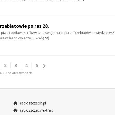
rzebiatowie po raz 28.
ła piwo i podawała rękawiczkę swojemu panu, a Trzebiatów odwiedziła w XV
tóra w średniowieczu…
» więcej
2
3
4
5
4087 na 409 stronach
radioszczecin.pl
radioszczecinextra.pl