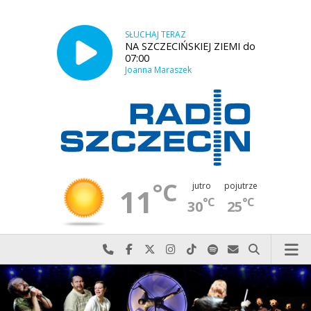
SŁUCHAJ TERAZ
NA SZCZECIŃSKIEJ ZIEMI do
07:00
Joanna Maraszek
°C
jutro
pojutrze
11
°C
°C
30
25
Najlepiej po prostu do nas zadzwoń
Odwiedź nas na Facebook-u
Odwiedź nas na X
Odwiedź nas na Instagram-ie
Odwiedź nas na TikTok-u
Szukaj nas na Spotify
Wyślij do nas w
Szukaj