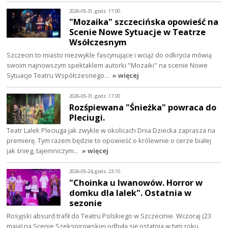
2026-05-31, godz. 17:00
"Mozaika" szczecińska opowieść na
Scenie Nowe Sytuacje w Teatrze
Wsółczesnym
Szczecin to miasto niezwykle fascynujące i wciąż do odkrycia mówią
swoim najnowszym spektaklem autorki "Mozaiki" na scenie Nowe
Sytuacje Teatru Współczesnego…
» więcej
2026-05-31, godz. 17:00
Rozśpiewana "Śnieżka" powraca do
Pleciugi.
Teatr Lalek Pleciuga jak zwykle w okolicach Dnia Dziecka zaprasza na
premierę. Tym razem będzie to opowieść o królewnie o cerze białej
jak śnieg, tajemniczym…
» więcej
2026-05-24, godz. 23:10
"Choinka u Iwanowów. Horror w
domku dla lalek". Ostatnia w
sezonie
Rosyjski absurd trafił do Teatru Polskiego w Szczecinie. Wczoraj (23
maja) na Scenie Szekspirowskiej odbyła się ostatnia w tym roku