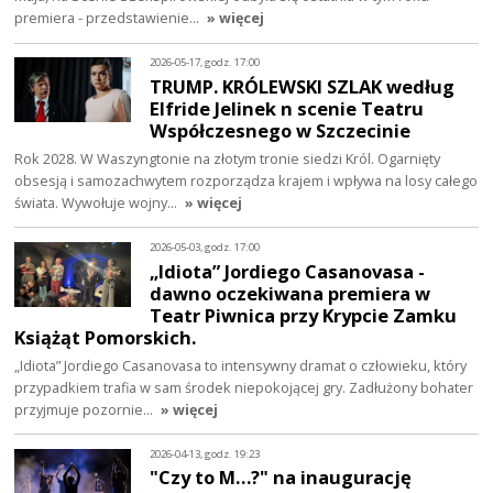
premiera - przedstawienie…
» więcej
2026-05-17, godz. 17:00
TRUMP. KRÓLEWSKI SZLAK według
Elfride Jelinek n scenie Teatru
Współczesnego w Szczecinie
Rok 2028. W Waszyngtonie na złotym tronie siedzi Król. Ogarnięty
obsesją i samozachwytem rozporządza krajem i wpływa na losy całego
świata. Wywołuje wojny…
» więcej
2026-05-03, godz. 17:00
„Idiota” Jordiego Casanovasa -
dawno oczekiwana premiera w
Teatr Piwnica przy Krypcie Zamku
Książąt Pomorskich.
„Idiota” Jordiego Casanovasa to intensywny dramat o człowieku, który
przypadkiem trafia w sam środek niepokojącej gry. Zadłużony bohater
przyjmuje pozornie…
» więcej
2026-04-13, godz. 19:23
"Czy to M…?" na inaugurację