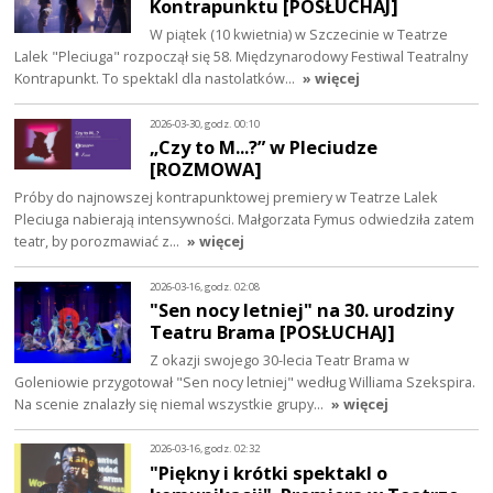
Kontrapunktu [POSŁUCHAJ]
W piątek (10 kwietnia) w Szczecinie w Teatrze
Lalek "Pleciuga" rozpoczął się 58. Międzynarodowy Festiwal Teatralny
Kontrapunkt. To spektakl dla nastolatków…
» więcej
2026-03-30, godz. 00:10
„Czy to M...?” w Pleciudze
[ROZMOWA]
Próby do najnowszej kontrapunktowej premiery w Teatrze Lalek
Pleciuga nabierają intensywności. Małgorzata Fymus odwiedziła zatem
teatr, by porozmawiać z…
» więcej
2026-03-16, godz. 02:08
"Sen nocy letniej" na 30. urodziny
Teatru Brama [POSŁUCHAJ]
Z okazji swojego 30-lecia Teatr Brama w
Goleniowie przygotował "Sen nocy letniej" według Williama Szekspira.
Na scenie znalazły się niemal wszystkie grupy…
» więcej
2026-03-16, godz. 02:32
"Piękny i krótki spektakl o