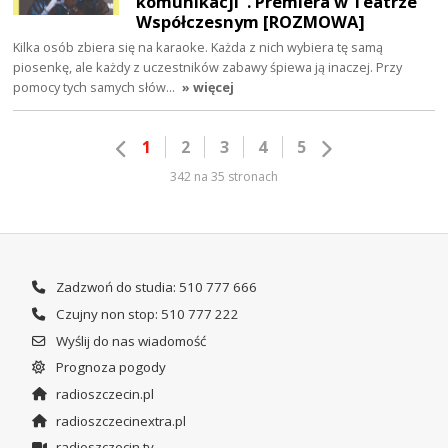
komunikacji". Premiera w Teatrze
Współczesnym [ROZMOWA]
Kilka osób zbiera się na karaoke. Każda z nich wybiera tę samą
piosenkę, ale każdy z uczestników zabawy śpiewa ją inaczej. Przy
pomocy tych samych słów…
» więcej
1
2
3
4
5
342 na 35 stronach
Zadzwoń do studia: 510 777 666
Czujny non stop: 510 777 222
Wyślij do nas wiadomość
Prognoza pogody
radioszczecin.pl
radioszczecinextra.pl
radioszczecin.tv