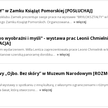
" w Zamku Książąt Pomorskiej [POSŁUCHAJ]
otoklubu Zamek prezentuje swoje prace na wystawie "BRYŁOKSZTAŁTY" w 
iego Zamku Książąt Pomorskich. Organizowana…
» więcej
 wyobraźni i myśli" - wystawa prac Leonii Chmieln
LACJA]
ym wydarzeniem. Willa Lentza zaprezentowała prace Leonii Chmielnik w k
 stanowi szeroką panoramę dorobku…
» więcej
wy „Ojbo. Bez skóry” w Muzeum Narodowym [ROZ
tuł wystawy o spotkaniu z inną kulturą, z własnymi ograniczeniami i różny
 świat, którą otworzono…
» więcej