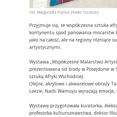
Fot. Małgorzata Frymus [Radio Szczecin]
Przyjmuje się, że współczesna sztuka a
kontynentu spod panowania mocarstw kol
jako na całość, ale na regiony różniące 
artystycznymi.
Wystawa „Współczesne Malarstwo Artyste
prezentowana od środy w Posejdonie w S
sztuką Afryki Wschodniej.
Olejne, akrylowe i akwarelowe obrazy T
Leezie, Nadii Wamuyu wyrażają emocje, 
Wystawę przygotowała kuratorka, Aleksa
profesorka kulturoznawstwa, doktor filozo