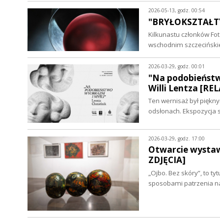
2026-05-13, godz. 00:54
"BRYŁOKSZTAŁTY
Kilkunastu członków F
wschodnim szczecińsk
2026-03-29, godz. 00:01
"Na podobieństwo
Willi Lentza [RE
Ten wernisaż był piękn
odsłonach. Ekspozycja
2026-03-29, godz. 17:00
Otwarcie wysta
ZDJĘCIA]
„Ojbo. Bez skóry”, to ty
sposobami patrzenia na