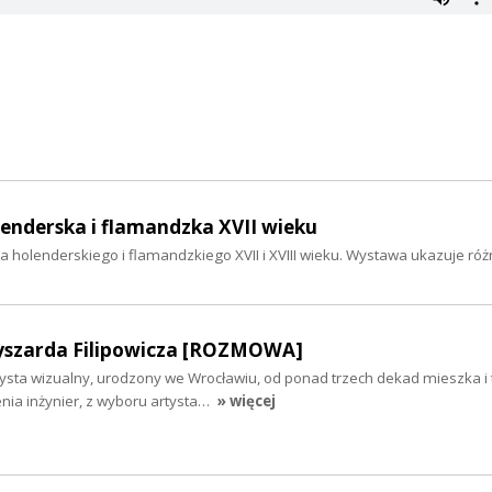
enderska i flamandzka XVII wieku
 holenderskiego i flamandzkiego XVII i XVIII wieku. Wystawa ukazuje róż
yszarda Filipowicza [ROZMOWA]
rtysta wizualny, urodzony we Wrocławiu, od ponad trzech dekad mieszka i
enia inżynier, z wyboru artysta…
» więcej