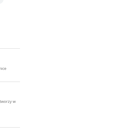
nice
 tworzy w