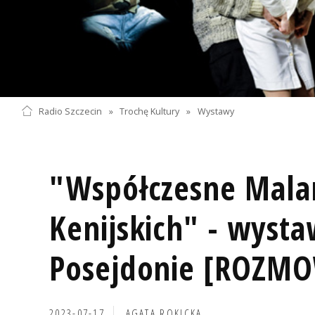
Radio Szczecin
»
Trochę Kultury
»
Wystawy
"Współczesne Mala
Kenijskich" - wyst
Posejdonie [ROZM
2023-07-17
AGATA ROKICKA