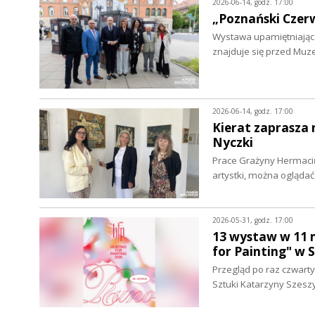
2026-06-14, godz. 17:00
„Poznański Czerw
Wystawa upamiętniająca
znajduje się przed Mu
2026-06-14, godz. 17:00
Kierat zaprasza 
Nyczki
Prace Grażyny Hermacińs
artystki, można oglądać
2026-05-31, godz. 17:00
13 wystaw w 11 
for Painting" w S
Przegląd po raz czwart
Sztuki Katarzyny Szeszy