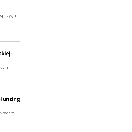
kspozycja
kiej-
odzin
„Hunting
 Akademii