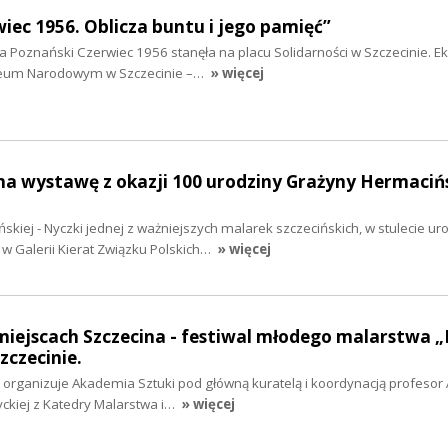
iec 1956. Oblicza buntu i jego pamięć”
 Poznański Czerwiec 1956 stanęła na placu Solidarności w Szczecinie. E
zeum Narodowym w Szczecinie –…
» więcej
na wystawę z okazji 100 urodziny Grażyny Hermacińs
kiej - Nyczki jednej z ważniejszych malarek szczecińskich, w stulecie ur
 w Galerii Kierat Związku Polskich…
» więcej
miejscach Szczecina - festiwal młodego malarstwa 
zczecinie.
y organizuje Akademia Sztuki pod główną kuratelą i koordynacją profesor
ckiej z Katedry Malarstwa i…
» więcej