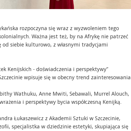
frykańska rozpoczyna się wraz z wyzwoleniem tego
onialnych. Ważna jest też, by na Afrykę nie patrzeć
się od siebie kulturowo, z własnymi tradycjami
k Kenijskich - doświadczenia i perspektywy”
zczecinie wpisuje się w obecny trend zainteresowania
abithy Wathuku, Anne Mwiti, Sebawali, Murrel Alouch,
wrażenia i perspektywy bycia współczesną Kenijką.
ndra Łukaszewicz z Akademii Sztuki w Szczecinie,
fii, specjalistka w dziedzinie estetyki, skupiająca się