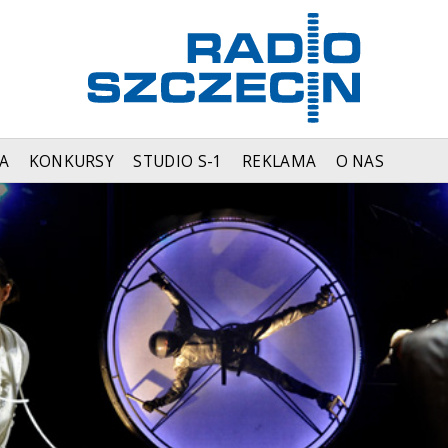
A
KONKURSY
STUDIO S-1
REKLAMA
O NAS