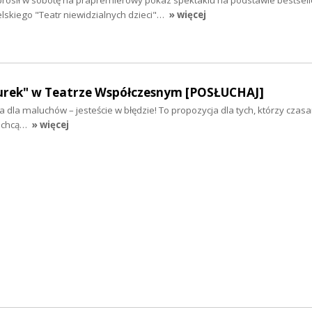
elskiego "Teatr niewidzialnych dzieci"…
» więcej
rek" w Teatrze Współczesnym [POSŁUCHAJ]
jka dla maluchów – jesteście w błędzie! To propozycja dla tych, którzy czasa
y chcą…
» więcej