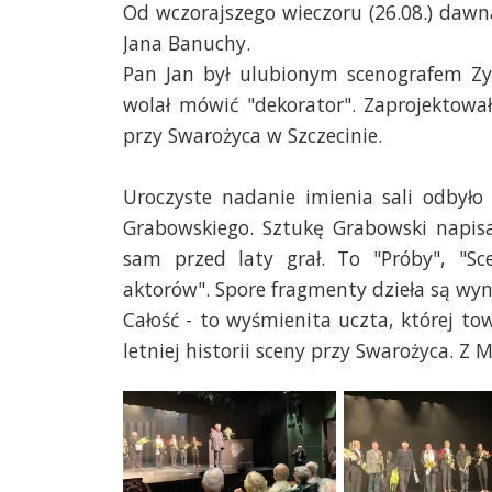
Od wczorajszego wieczoru (26.08.) dawn
Jana Banuchy.
Pan Jan był ulubionym scenografem Z
wolał mówić "dekorator". Zaprojektował 
przy Swarożyca w Szczecinie.
Uroczyste nadanie imienia sali odbyło
Grabowskiego. Sztukę Grabowski napisa
sam przed laty grał. To "Próby", "Sc
aktorów". Spore fragmenty dzieła są wyn
Całość - to wyśmienita uczta, której to
letniej historii sceny przy Swarożyca.