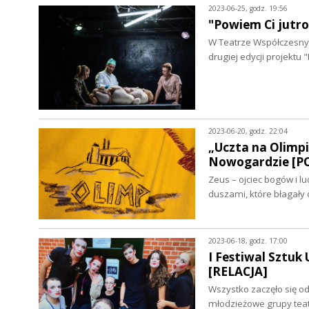
2023-06-25, godz. 19:56
"Powiem Ci jutr
W Teatrze Współczesnym
drugiej edycji projektu
2023-06-20, godz. 22:04
„Uczta na Olimpi
Nowogardzie [P
Zeus – ojciec bogów i l
duszami, które błagały 
2023-06-18, godz. 17:00
I Festiwal Sztuk
[RELACJA]
Wszystko zaczęło się o
młodzieżowe grupy teat