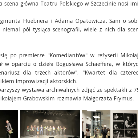
a scena główna Teatru Polskiego w Szczecinie nosi im
ygmunta Huebnera i Adama Opatowicza. Sam o sob
niemal pół tysiąca scenografii, wiele z nich dla sce
 się po premierze "Komediantów" w reżyserii Mikoła
ł w oparciu o dzieła Bogusława Schaeffera, w który
enariusz dla trzech aktorów", "Kwartet dla cztere
ikiem improwizacji aktorskich.
warzyszy wystawa archiwalnych zdjęć ze spektakli z 7
 Z Mikołajem Grabowskim rozmawia Małgorzata Frymus.