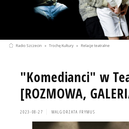
Radio Szczecin
»
Trochę Kultury
»
Relacje teatralne
"Komedianci" w Tea
[ROZMOWA, GALERIA
2023-08-27
MALGORZATA FRYMUS