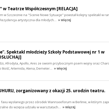
o" w Teatrze Współczesnym [RELACJA]
 w Szczecinie na "Scenie Nowe Sytuacje" powstał kolejny spektakl w r
 "Rezydencja artystyczna dla młodych…
» więcej
e”. Spektakl młodzieży Szkoły Podstawowej nr 1 w
OSŁUCHAJ]
udzi, Afrodyta, Apollo, Ares ze swoim przybocznym psem wojny oraz Char
o litość, Artemida, Atena, Demeter…
» więcej
 UHURU, zorganizowany z okazji 25. urodzin teatru.
d faxu wysłanego przez ośrodek Wannseeforum w Berlinie, w którym za
ralne do wzięcia udziału w warsztatach…
» więcej