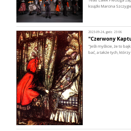
książki Marcina Szczygi
2023-09-24, godz. 23:06
"Czerwony Kaptu
"Jeśli myślicie, że to ba
bać, a także tych, którz