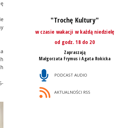
ię
"Trochę Kultury"
ie
ny
w czasie wakacji w każdą niedzielę
od godz. 18 do 20
ja
Zapraszają
Małgorzata Frymus i Agata Rokicka
ch
ch
PODCAST AUDIO
5-
AKTUALNOŚCI RSS