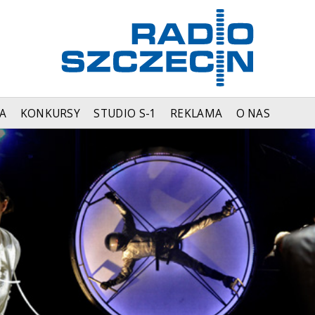
A
KONKURSY
STUDIO S-1
REKLAMA
O NAS