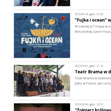
2023-05-29, godz. 02:20
"Fujka i ocean"
W sobotę (27 maja) w s
Mrozinskiej i Janni You
2023-05-01, godz. 21:15
Teatr Brama w 
Teatr Brama w Goleniowi
tylko w Polsce, ale i w
2023-04-30, godz. 22:57
"Żołnierz królo