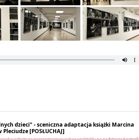
lnych dzieci" - sceniczna adaptacja książki Marcina
w Pleciudze [POSŁUCHAJ]
aprosił w sobotę na prapremierowy pokaz spektaklu na podstawie bestsel