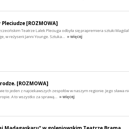
 w Pleciudze [ROZMOWA]
zczecińskim Teatrze Lalek Pleciuga odbyła się prapremiera sztuki Magda
nge, w reżyserii Janni Younge. Sztuka…
» więcej
drodze. [ROZMOWA]
e to jeden z najciekawszych zespołów w naszym regionie. Jego sława nie
 Europie. A to wszystko za sprawą…
» więcej
wej Madagaskaru" w goleniowskim Teatrze Brama