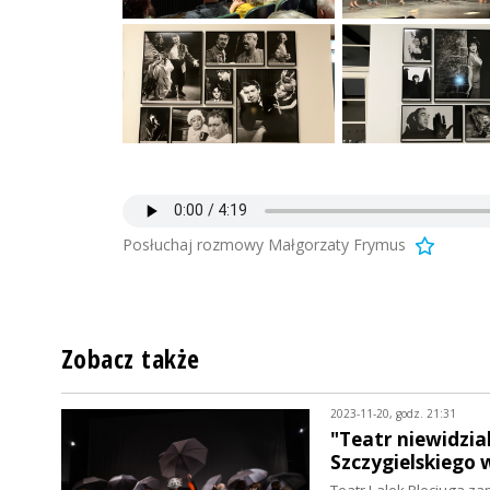
Posłuchaj rozmowy Małgorzaty Frymus
Zobacz także
2023-11-20, godz. 21:31
"Teatr niewidzia
Szczygielskiego 
Teatr Lalek Pleciuga z