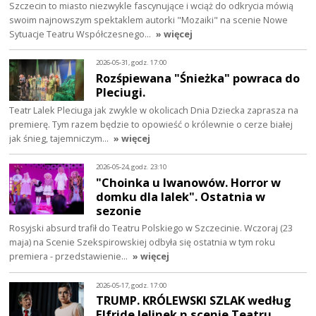
Szczecin to miasto niezwykle fascynujące i wciąż do odkrycia mówią
swoim najnowszym spektaklem autorki "Mozaiki" na scenie Nowe
Sytuacje Teatru Współczesnego…
» więcej
2026-05-31, godz. 17:00
Rozśpiewana "Śnieżka" powraca do
Pleciugi.
Teatr Lalek Pleciuga jak zwykle w okolicach Dnia Dziecka zaprasza na
premierę. Tym razem będzie to opowieść o królewnie o cerze białej
jak śnieg, tajemniczym…
» więcej
2026-05-24, godz. 23:10
"Choinka u Iwanowów. Horror w
domku dla lalek". Ostatnia w
sezonie
Rosyjski absurd trafił do Teatru Polskiego w Szczecinie. Wczoraj (23
maja) na Scenie Szekspirowskiej odbyła się ostatnia w tym roku
premiera - przedstawienie…
» więcej
2026-05-17, godz. 17:00
TRUMP. KRÓLEWSKI SZLAK według
Elfride Jelinek n scenie Teatru