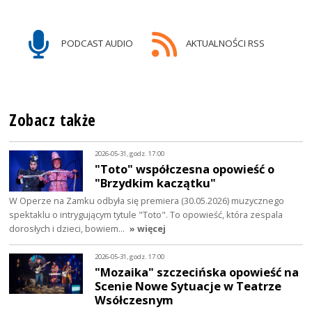
PODCAST AUDIO
AKTUALNOŚCI RSS
Zobacz także
2026-05-31, godz. 17:00
"Toto" współczesna opowieść o
"Brzydkim kaczątku"
W Operze na Zamku odbyła się premiera (30.05.2026) muzycznego
spektaklu o intrygującym tytule "Toto". To opowieść, która zespala
dorosłych i dzieci, bowiem…
» więcej
2026-05-31, godz. 17:00
"Mozaika" szczecińska opowieść na
Scenie Nowe Sytuacje w Teatrze
Wsółczesnym