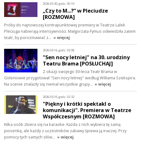
2026-03-30, godz. 00:10
„Czy to M...?” w Pleciudze
[ROZMOWA]
Próby do najnowszej kontrapunktowej premiery w Teatrze Lalek
Pleciuga nabierają intensywności. Małgorzata Fymus odwiedziła zatem
teatr, by porozmawiać z…
» więcej
2026-03-16, godz. 02:08
"Sen nocy letniej" na 30. urodziny
Teatru Brama [POSŁUCHAJ]
Z okazji swojego 30-lecia Teatr Brama w
Goleniowie przygotował "Sen nocy letniej" według Williama Szekspira.
Na scenie znalazły się niemal wszystkie grupy…
» więcej
2026-03-16, godz. 02:32
"Piękny i krótki spektakl o
komunikacji". Premiera w Teatrze
Współczesnym [ROZMOWA]
Kilka osób zbiera się na karaoke. Każda z nich wybiera tę samą
piosenkę, ale każdy z uczestników zabawy śpiewa ją inaczej. Przy
pomocy tych samych słów…
» więcej