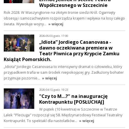
Współczesnego w Szczecinie
Rok 2028. W Waszyngtonie na złotym tronie siedzi Król. Ogarnięty
obsesją i samozachwytem rozporządza krajem i wpływa na losy całego
świata. Wywołuje wojny…
» więcej
2026-05-03, godz. 17:00
„Idiota” Jordiego Casanovasa -
dawno oczekiwana premiera w
Teatr Piwnica przy Krypcie Zamku
Książąt Pomorskich.
„Idiota” Jordiego Casanovasa to intensywny dramat o człowieku, który
przypadkiem trafia w sam środek niepokojącej gry. Zadłużony bohater
przyjmuje pozornie…
» więcej
2026-04-13, godz. 19:23
"Czy to M…?" na inaugurację
Kontrapunktu [POSŁUCHAJ]
W piątek (10 kwietnia) w Szczecinie w Teatrze
Lalek "Pleciuga" rozpoczął się 58. Międzynarodowy Festiwal Teatralny
Kontrapunkt. To spektakl dla nastolatków…
» więcej