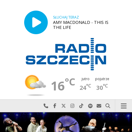
SŁUCHAJ TERAZ
AMY MACDONALD - THIS IS
THE LIFE
°C
jutro
pojutrze
16
°C
°C
24
30
Najlepiej po prostu do nas zadzwoń
Odwiedź nas na Facebook-u
Odwiedź nas na X
Odwiedź nas na Instagram-ie
Odwiedź nas na TikTok-u
Szukaj nas na Spotify
Wyślij do nas w
Szukaj