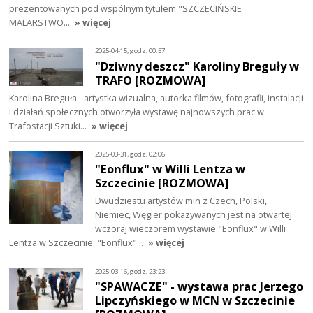
prezentowanych pod wspólnym tytułem "SZCZECIŃSKIE
MALARSTWO…
» więcej
2025-04-15, godz. 00:57
"Dziwny deszcz" Karoliny Breguły w
TRAFO [ROZMOWA]
Karolina Breguła - artystka wizualna, autorka filmów, fotografii, instalacji
i działań społecznych otworzyła wystawę najnowszych prac w
Trafostacji Sztuki…
» więcej
2025-03-31, godz. 02:06
"Eonflux" w Willi Lentza w
Szczecinie [ROZMOWA]
Dwudziestu artystów min z Czech, Polski,
Niemiec, Węgier pokazywanych jest na otwartej
wczoraj wieczorem wystawie "Eonflux" w Willi
Lentza w Szczecinie. "Eonflux"…
» więcej
2025-03-16, godz. 23:23
"SPAWACZE" - wystawa prac Jerzego
Lipczyńskiego w MCN w Szczecinie