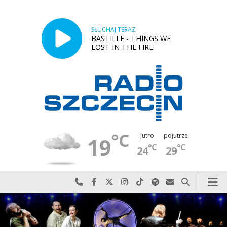
SŁUCHAJ TERAZ
BASTILLE - THINGS WE
LOST IN THE FIRE
°C
jutro
pojutrze
19
°C
°C
24
29
Najlepiej po prostu do nas zadzwoń
Odwiedź nas na Facebook-u
Odwiedź nas na X
Odwiedź nas na Instagram-ie
Odwiedź nas na TikTok-u
Szukaj nas na Spotify
Wyślij do nas w
Szukaj