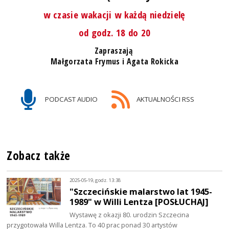
w czasie wakacji w każdą niedzielę
od godz. 18 do 20
Zapraszają
Małgorzata Frymus i Agata Rokicka
PODCAST AUDIO
AKTUALNOŚCI RSS
Zobacz także
2025-05-19, godz. 13:38
"Szczecińskie malarstwo lat 1945-
1989" w Willi Lentza [POSŁUCHAJ]
Wystawę z okazji 80. urodzin Szczecina
przygotowała Willa Lentza. To 40 prac ponad 30 artystów