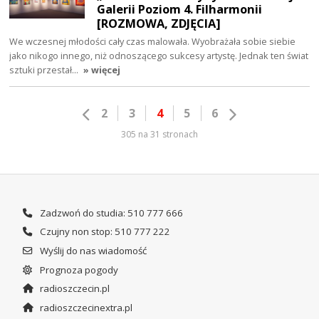
Galerii Poziom 4. Filharmonii
[ROZMOWA, ZDJĘCIA]
We wczesnej młodości cały czas malowała. Wyobrażała sobie siebie
jako nikogo innego, niż odnoszącego sukcesy artystę. Jednak ten świat
sztuki przestał…
» więcej
2
3
4
5
6
305 na 31 stronach
Zadzwoń do studia: 510 777 666
Czujny non stop: 510 777 222
Wyślij do nas wiadomość
Prognoza pogody
radioszczecin.pl
radioszczecinextra.pl