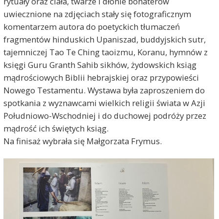
rytuały oraz ciała, twarze i dłonie bohaterów
uwiecznione na zdjęciach stały się fotograficznym
komentarzem autora do poetyckich tłumaczeń
fragmentów hinduskich Upaniszad, buddyjskich sutr,
tajemniczej Tao Te Ching taoizmu, Koranu, hymnów z
księgi Guru Granth Sahib sikhów, żydowskich ksiąg
mądrościowych Biblii hebrajskiej oraz przypowieści
Nowego Testamentu. Wystawa była zaproszeniem do
spotkania z wyznawcami wielkich religii świata w Azji
Południowo-Wschodniej i do duchowej podróży przez
mądrość ich świętych ksiąg.
Na finisaż wybrała się Małgorzata Frymus.