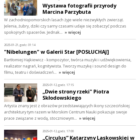
Wystawa fotografii przyrody
Marcina Parzybuta
W zachodniopomorskich lasach żyje wiele niezwykłych zwierząt.
Jelenia, żubry, dziki czy sarny czasami udaje się zobaczyć podczas
spokojnych spacerów. Jednak…
» więcej
2025-01-21, godz. 01:14
"Nibelungen" w Galerii Star [POSŁUCHAJ]
Bartłomiej Hajkiewicz - kompozytor, twórca muzyki i udźwiękowienia,
realizator nagrań, kognitywista. Tworzy muzykę i sound design do
filmu, teatru i doświadczeń…
» więcej
2025-01-12, godz. 17:15
„Dwie strony rzeki" Piotra
Skłodowskiego
Artysta znany jest z obrazów przedstawiających ikony szczecińskiej
architektury tym razem w Morskim Centrum Nauki pokazuje swoje
prace związane z wodą, stoczniowym…
» więcej
2025-01-12, godz. 17:00
„Circulus” Katarzyny Laskowskiej w