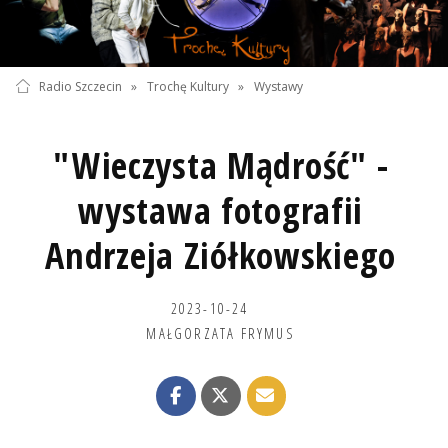
Radio Szczecin
»
Trochę Kultury
»
Wystawy
"Wieczysta Mądrość" -
wystawa fotografii
Andrzeja Ziółkowskiego
2023-10-24
MAŁGORZATA FRYMUS