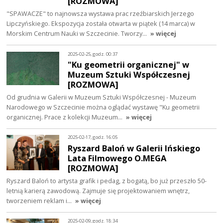
[ROZMOWA]
"SPAWACZE" to najnowsza wystawa prac rzeźbiarskich Jerzego
Lipczyńskiego. Ekspozycja została otwarta w piątek (14 marca) w
Morskim Centrum Nauki w Szczecinie. Tworzy…
» więcej
2025-02-25, godz. 00:37
"Ku geometrii organicznej" w
Muzeum Sztuki Współczesnej
[ROZMOWA]
Od grudnia w Galerii w Muzeum Sztuki Współczesnej - Muzeum
Narodowego w Szczecinie można oglądać wystawę "Ku geometrii
organicznej. Prace z kolekcji Muzeum…
» więcej
2025-02-17, godz. 16:05
Ryszard Baloń w Galerii Ińskiego
Lata Filmowego O.MEGA
[ROZMOWA]
Ryszard Baloń to artysta grafik i pedag, z bogatą, bo już przeszło 50-
letnią karierą zawodową. Zajmuje się projektowaniem wnętrz,
tworzeniem reklam i…
» więcej
2025-02-09, godz. 18:34