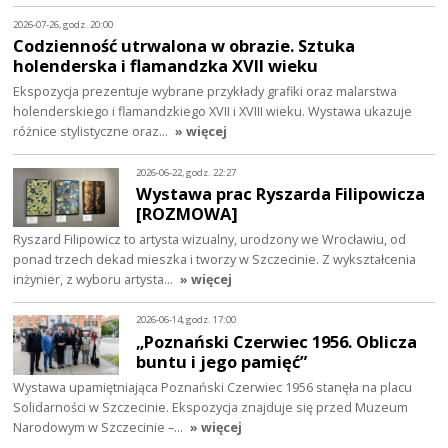
2026-07-26, godz. 20:00
Codzienność utrwalona w obrazie. Sztuka
holenderska i flamandzka XVII wieku
Ekspozycja prezentuje wybrane przykłady grafiki oraz malarstwa
holenderskiego i flamandzkiego XVII i XVIII wieku. Wystawa ukazuje
różnice stylistyczne oraz…
» więcej
2026-06-22, godz. 22:27
Wystawa prac Ryszarda Filipowicza
[ROZMOWA]
Ryszard Filipowicz to artysta wizualny, urodzony we Wrocławiu, od
ponad trzech dekad mieszka i tworzy w Szczecinie. Z wykształcenia
inżynier, z wyboru artysta…
» więcej
2026-06-14, godz. 17:00
„Poznański Czerwiec 1956. Oblicza
buntu i jego pamięć”
Wystawa upamiętniająca Poznański Czerwiec 1956 stanęła na placu
Solidarności w Szczecinie. Ekspozycja znajduje się przed Muzeum
Narodowym w Szczecinie –…
» więcej