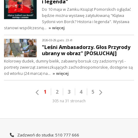
i legenda"
Do 10 maja w Zamku Książąt Pomorskich oglądać
będzie można wystawę zatytułowaną "Klątwa
Sydonii von Borck? Historia i legenda". Wystawa
stanowi współczesną…
» więcej
2026-03-29, godz. 23:41
"Leśni Ambasadorzy. Głos Przyrody
ubrany w obraz" [POSŁUCHAJ]
Kolorowy dudek, dumny bielik, zabawny borsuk czy zadziorny ryś -
portrety zwierząt zamieszkujących zachodniopomorskie, dostępne są
od wtorku (24 marca) na…
» więcej
1
2
3
4
5
305 na 31 stronach
Zadzwoń do studia: 510 777 666