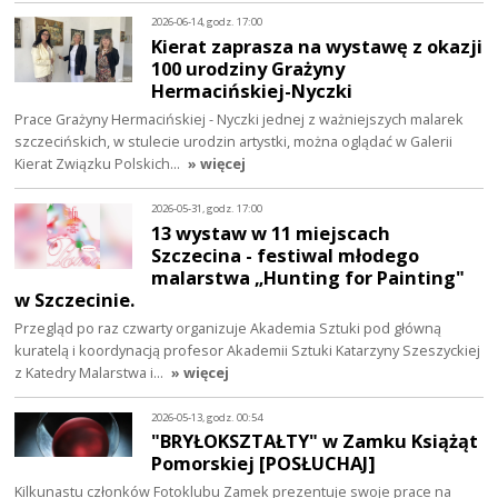
2026-06-14, godz. 17:00
Kierat zaprasza na wystawę z okazji
100 urodziny Grażyny
Hermacińskiej-Nyczki
Prace Grażyny Hermacińskiej - Nyczki jednej z ważniejszych malarek
szczecińskich, w stulecie urodzin artystki, można oglądać w Galerii
Kierat Związku Polskich…
» więcej
2026-05-31, godz. 17:00
13 wystaw w 11 miejscach
Szczecina - festiwal młodego
malarstwa „Hunting for Painting"
w Szczecinie.
Przegląd po raz czwarty organizuje Akademia Sztuki pod główną
kuratelą i koordynacją profesor Akademii Sztuki Katarzyny Szeszyckiej
z Katedry Malarstwa i…
» więcej
2026-05-13, godz. 00:54
"BRYŁOKSZTAŁTY" w Zamku Książąt
Pomorskiej [POSŁUCHAJ]
Kilkunastu członków Fotoklubu Zamek prezentuje swoje prace na