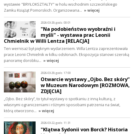
wystawie "BRYŁOKSZTAŁTY" w holu wschodnim szczecińskiego
Zamku Książąt Pomorskich. Organizowana…
» więcej
2026-03-29, godz. 00:01
"Na podobieństwo wyobraźni i
myśli" - wystawa prac Leonii
Chmielnik w Willi Lentza [RELACJA]
Ten wernisaż był pięknym wydarzeniem. Willa Lentza zaprezentowała
prace Leonii Chmielnik w kilku odsłonach. Ekspozycja stanowi szeroką
panoramę dorobku…
» więcej
2026-03-29, godz. 17:00
Otwarcie wystawy „Ojbo. Bez skóry”
w Muzeum Narodowym [ROZMOWA,
ZDJĘCIA]
„Ojbo. Bez skóry”, to tytuł wystawy o spotkaniu z inną kulturą, z
własnymi ograniczeniami i różnymi sposobami patrzenia na świat,
którą otworzono…
» więcej
2026-03-22, godz. 11:31
"Klątwa Sydonii von Borck? Historia