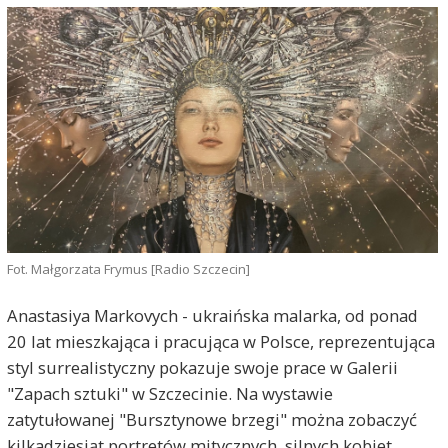
Fot. Małgorzata Frymus [Radio Szczecin]
Anastasiya Markovych - ukraińska malarka, od ponad
20 lat mieszkająca i pracująca w Polsce, reprezentująca
styl surrealistyczny pokazuje swoje prace w Galerii
"Zapach sztuki" w Szczecinie. Na wystawie
zatytułowanej "Bursztynowe brzegi" można zobaczyć
kilkadziesiąt portretów mitycznych, silnych kobiet.