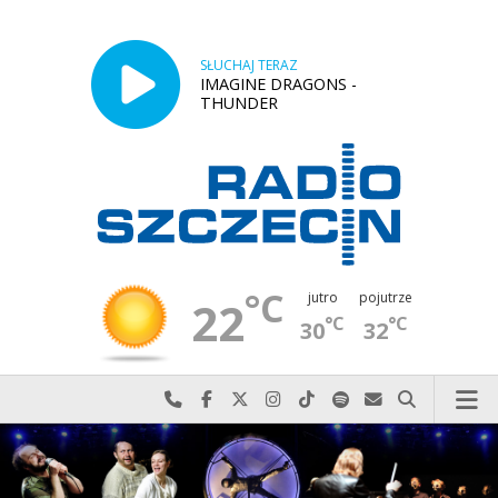
SŁUCHAJ TERAZ
IMAGINE DRAGONS -
THUNDER
°C
jutro
pojutrze
22
°C
°C
30
32
Najlepiej po prostu do nas zadzwoń
Odwiedź nas na Facebook-u
Odwiedź nas na X
Odwiedź nas na Instagram-ie
Odwiedź nas na TikTok-u
Szukaj nas na Spotify
Wyślij do nas w
Szukaj