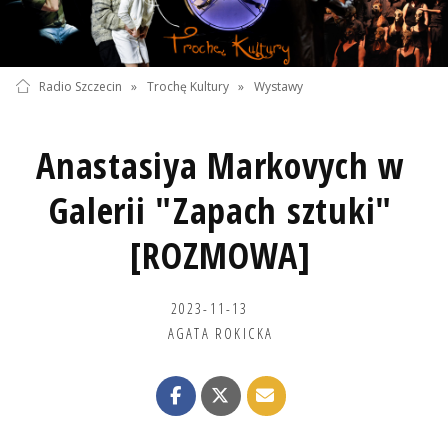
Radio Szczecin
»
Trochę Kultury
»
Wystawy
Anastasiya Markovych w
Galerii "Zapach sztuki"
[ROZMOWA]
2023-11-13
AGATA ROKICKA