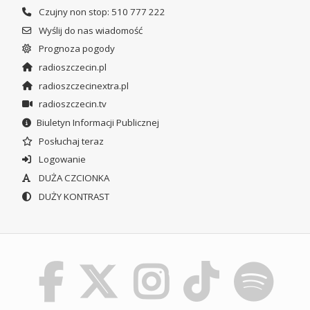
Czujny non stop: 510 777 222
Wyślij do nas wiadomość
Prognoza pogody
radioszczecin.pl
radioszczecinextra.pl
radioszczecin.tv
Biuletyn Informacji Publicznej
Posłuchaj teraz
Logowanie
DUŻA CZCIONKA
DUŻY KONTRAST