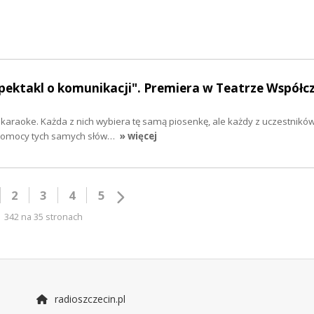
 spektakl o komunikacji". Premiera w Teatrze Współ
a karaoke. Każda z nich wybiera tę samą piosenkę, ale każdy z uczestnik
y pomocy tych samych słów…
» więcej
2
3
4
5
342 na 35 stronach
radioszczecin.pl