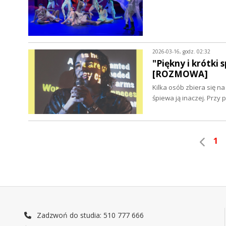
2026-03-16, godz. 02:32
"Piękny i krótki
[ROZMOWA]
Kilka osób zbiera się n
śpiewa ją inaczej. Prz
1
Zadzwoń do studia: 510 777 666