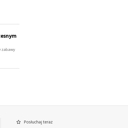
czesnym
ów zabawy
Posłuchaj teraz