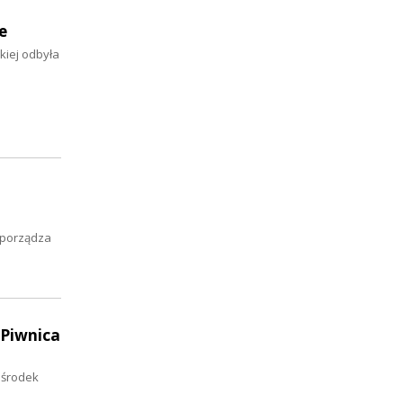
e
kiej odbyła
zporządza
 Piwnica
 środek