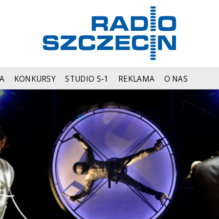
A
KONKURSY
STUDIO S-1
REKLAMA
O NAS