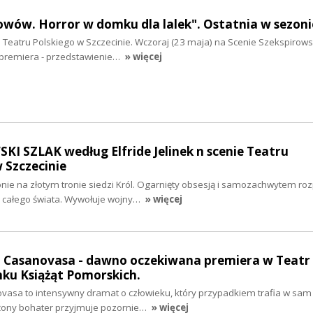
wów. Horror w domku dla lalek". Ostatnia w sezoni
do Teatru Polskiego w Szczecinie. Wczoraj (23 maja) na Scenie Szekspirows
u premiera - przedstawienie…
» więcej
I SZLAK według Elfride Jelinek n scenie Teatru
 Szczecinie
ie na złotym tronie siedzi Król. Ogarnięty obsesją i samozachwytem ro
y całego świata. Wywołuje wojny…
» więcej
go Casanovasa - dawno oczekiwana premiera w Teatr
ku Książąt Pomorskich.
novasa to intensywny dramat o człowieku, który przypadkiem trafia w sam
użony bohater przyjmuje pozornie…
» więcej