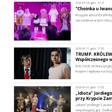
2026-05-24, godz. 23:10
"Choinka u Iwano
Rosyjski absurd trafił 
się ostatnia w tym rok
2026-05-17, godz. 17:00
TRUMP. KRÓLEWSK
Współczesnego w
Rok 2028. W Waszyngton
krajem i wpływa na los
2026-05-03, godz. 17:00
„Idiota” Jordie
przy Krypcie Zam
„Idiota” Jordiego Casa
niepokojącej gry. Zadł