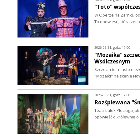
"Toto" współcze
W Operze na Zamku odby
To opowieść, która zesp
2026-05-31, godz. 17:00
"Mozaika" szcze
Wsółczesnym
Szczecin to miasto nie
"Mozaiki" na scenie N
2026-05-31, godz. 17:00
Rozśpiewana "Śni
Teatr Lalek Pleciuga ja
opowieść o królewnie o 