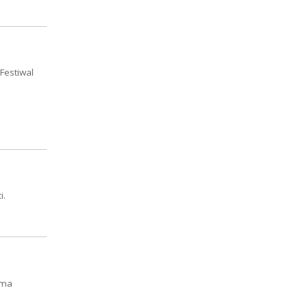
Festiwal
i.
ama