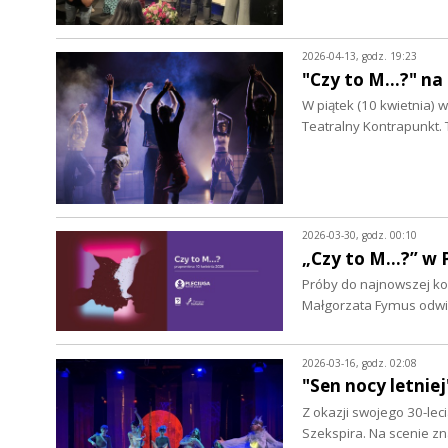
2026-04-13, godz. 19:23
"Czy to M…?" na
W piątek (10 kwietnia) 
Teatralny Kontrapunkt.
2026-03-30, godz. 00:10
„Czy to M...?” 
Próby do najnowszej ko
Małgorzata Fymus odwi
2026-03-16, godz. 02:08
"Sen nocy letnie
Z okazji swojego 30-lec
Szekspira. Na scenie z