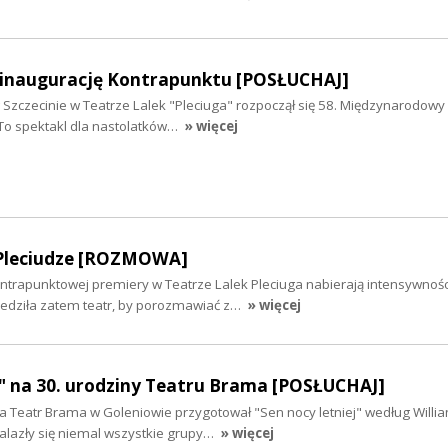
 inaugurację Kontrapunktu [POSŁUCHAJ]
w Szczecinie w Teatrze Lalek "Pleciuga" rozpoczął się 58. Międzynarodowy 
 To spektakl dla nastolatków…
» więcej
w Pleciudze [ROZMOWA]
ntrapunktowej premiery w Teatrze Lalek Pleciuga nabierają intensywnośc
edziła zatem teatr, by porozmawiać z…
» więcej
j" na 30. urodziny Teatru Brama [POSŁUCHAJ]
ia Teatr Brama w Goleniowie przygotował "Sen nocy letniej" według Willi
nalazły się niemal wszystkie grupy…
» więcej