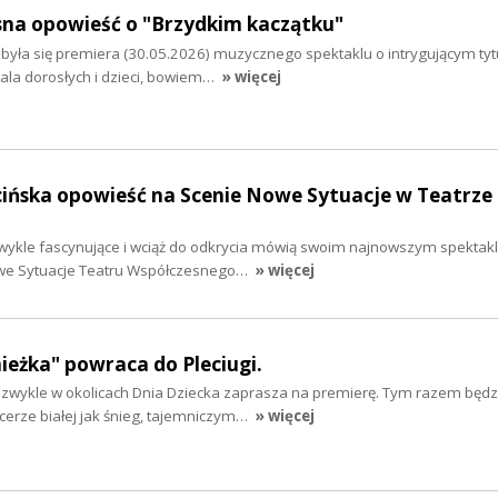
sna opowieść o "Brzydkim kaczątku"
ła się premiera (30.05.2026) muzycznego spektaklu o intrygującym tytu
ala dorosłych i dzieci, bowiem…
» więcej
cińska opowieść na Scenie Nowe Sytuacje w Teatrze
zwykle fascynujące i wciąż do odkrycia mówią swoim najnowszym spektak
owe Sytuacje Teatru Współczesnego…
» więcej
eżka" powraca do Pleciugi.
k zwykle w okolicach Dnia Dziecka zaprasza na premierę. Tym razem będz
cerze białej jak śnieg, tajemniczym…
» więcej