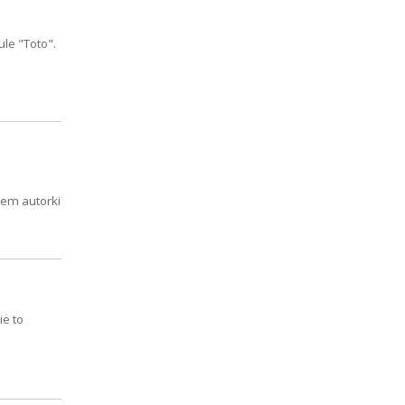
le "Toto".
lem autorki
ie to