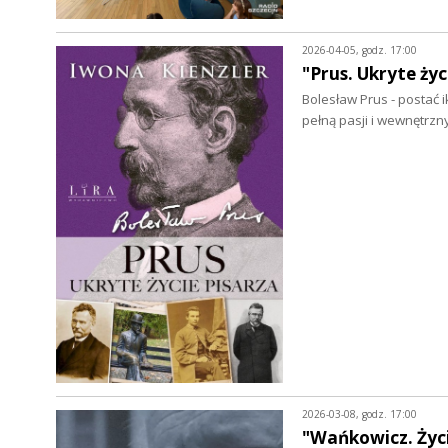
2026-04-05, godz. 17:00
"Prus. Ukryte ży
Bolesław Prus - postać i
pełną pasji i wewnętr
2026-03-08, godz. 17:00
"Wańkowicz. Życi