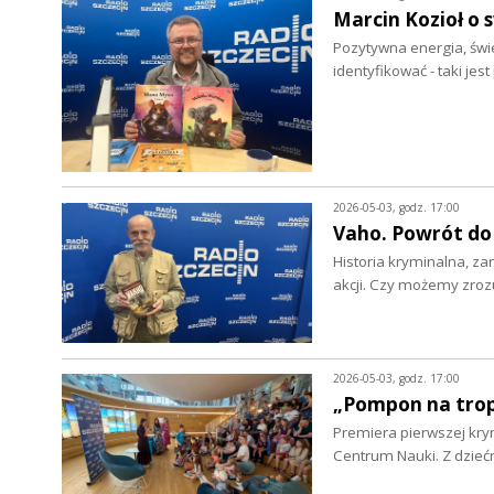
Marcin Kozioł o 
Pozytywna energia, świe
identyfikować - taki jes
2026-05-03, godz. 17:00
Vaho. Powrót do 
Historia kryminalna, za
akcji. Czy możemy zro
2026-05-03, godz. 17:00
„Pompon na trop
Premiera pierwszej krym
Centrum Nauki. Z dzieć