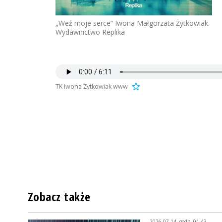
„Weź moje serce” Iwona Małgorzata Żytkowiak.
Wydawnictwo Replika
TK Iwona Żytkowiak www
Zobacz także
2026-07-14, godz. 01:43