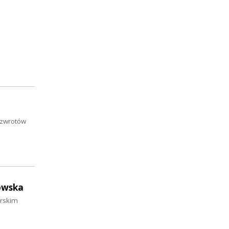
h zwrotów
owska
orskim