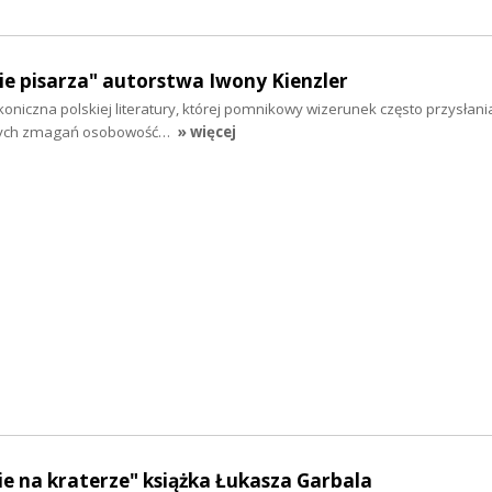
cie pisarza" autorstwa Iwony Kienzler
koniczna polskiej literatury, której pomnikowy wizerunek często przysłania
znych zmagań osobowość…
» więcej
e na kraterze" książka Łukasza Garbala