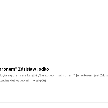
hronem” Zdzisław Jodko
była się premiera książki „Garaż twoim schronem”. Jej autorem jest Zdzi
czecińskiej wytwórni…
» więcej