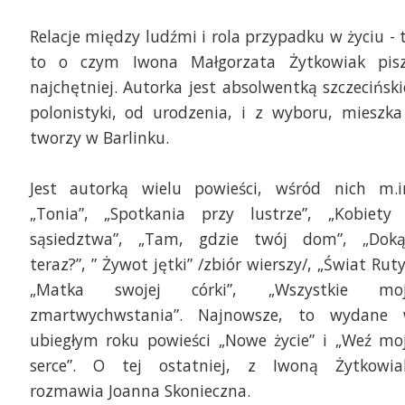
Relacje między ludźmi i rola przypadku w życiu - 
to o czym Iwona Małgorzata Żytkowiak pis
najchętniej. Autorka jest absolwentką szczeciński
polonistyki, od urodzenia, i z wyboru, mieszka
tworzy w Barlinku.
Jest autorką wielu powieści, wśród nich m.i
„Tonia”, „Spotkania przy lustrze”, „Kobiety
sąsiedztwa”, „Tam, gdzie twój dom”, „Dok
teraz?”, ” Żywot jętki” /zbiór wierszy/, „Świat Ruty
„Matka swojej córki”, „Wszystkie mo
zmartwychwstania”. Najnowsze, to wydane
ubiegłym roku powieści „Nowe życie” i „Weź mo
serce”. O tej ostatniej, z Iwoną Żytkowia
rozmawia Joanna Skonieczna.