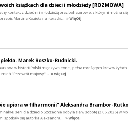
swoich książkach dla dzieci i młodzieży [ROZMOWA]
tny kontakt z dziećmi i młodzieżą oraz bohaterowie, z którymi można się
t przepis Marcina Kozioła na literacki…
» więcej
piekła. Marek Boszko-Rudnicki.
nurzona w historii Polski międzywojennej, pełna mrożących krew w żyłac
zumień "Przewrót majowy"…
» więcej
ie upiora w filharmonii" Aleksandra Brambor-Rutk
inalnej serii dla dzieci o Szczecinie odbyła się w sobotę (2.05.2026) w M
mi spotkały się autorka Aleksandra…
» więcej