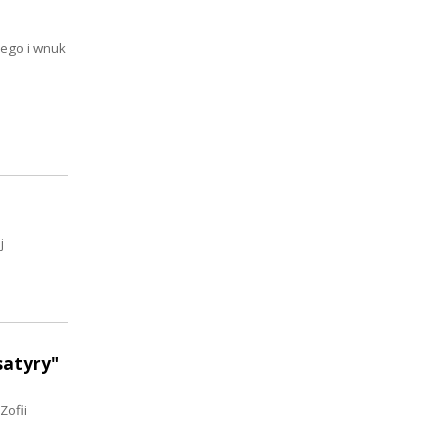
iego i wnuk
j
satyry"
Zofii