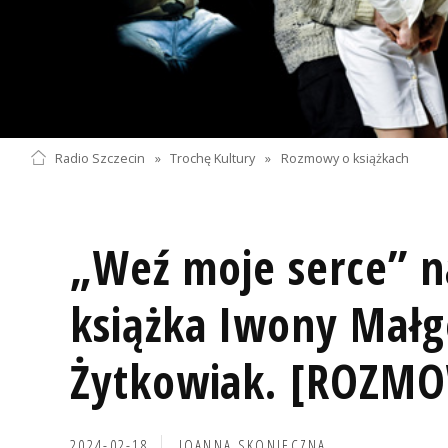
Radio Szczecin
»
Trochę Kultury
»
Rozmowy o książkach
„Weź moje serce” 
książka Iwony Małg
Żytkowiak. [ROZM
2024-02-18
JOANNA SKONIECZNA