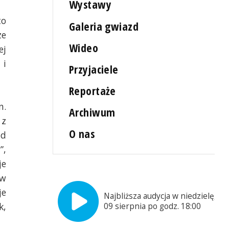
Wystawy
to
Galeria gwiazd
ze
Wideo
ej
 i
Przyjaciele
Reportaże
n.
Archiwum
 z
O nas
ąd
”,
je
 w
je
Najbliższa audycja w niedzielę,
k,
09 sierpnia po godz. 18:00