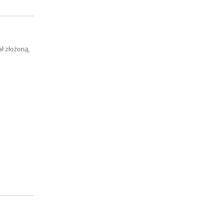
ł złożoną,