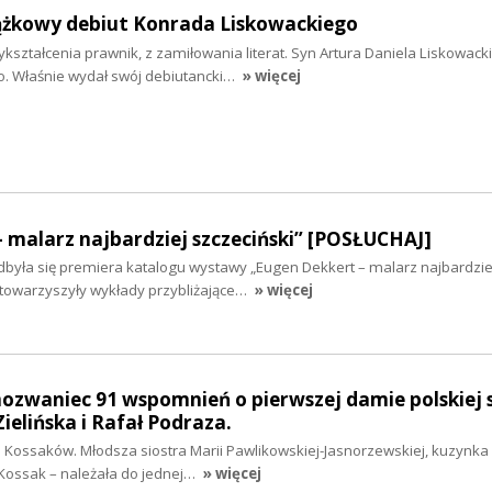
iążkowy debiut Konrada Liskowackiego
ykształcenia prawnik, z zamiłowania literat. Syn Artura Daniela Liskowack
. Właśnie wydał swój debiutancki…
» więcej
 malarz najbardziej szczeciński” [POSŁUCHAJ]
dbyła się premiera katalogu wystawy „Eugen Dekkert – malarz najbardzie
 towarzyszyły wykłady przybliżające…
» więcej
zwaniec 91 wspomnień o pierwszej damie polskiej 
ielińska i Rafał Podraza.
a Kossaków. Młodsza siostra Marii Pawlikowskiej-Jasnorzewskiej, kuzynka 
 Kossak – należała do jednej…
» więcej