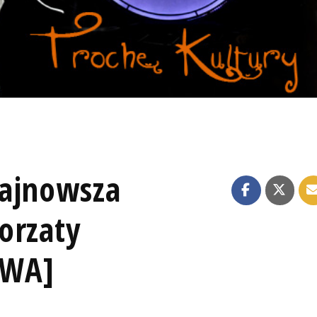
najnowsza
orzaty
OWA]