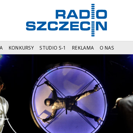
A
KONKURSY
STUDIO S-1
REKLAMA
O NAS