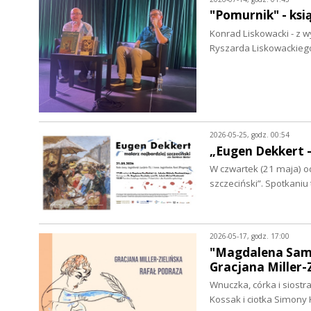
"Pomurnik" - ks
Konrad Liskowacki - z w
Ryszarda Liskowackiego
2026-05-25, godz. 00:54
„Eugen Dekkert –
W czwartek (21 maja) o
szczeciński”. Spotkaniu
2026-05-17, godz. 17:00
"Magdalena Samo
Gracjana Miller-Z
Wnuczka, córka i siostr
Kossak i ciotka Simony