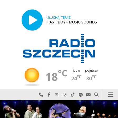
SŁUCHAJ TERAZ
FAST BOY - MUSIC SOUNDS
°C
jutro
pojutrze
18
°C
°C
24
30
Najlepiej po prostu do nas zadzwoń
Odwiedź nas na Facebook-u
Odwiedź nas na X
Odwiedź nas na Instagram-ie
Odwiedź nas na TikTok-u
Szukaj nas na Spotify
Wyślij do nas w
Szukaj