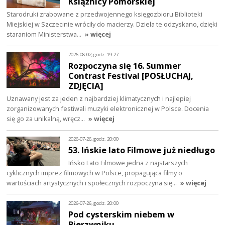
Książnicy Pomorskiej
Starodruki zrabowane z przedwojennego księgozbioru Biblioteki
Miejskiej w Szczecinie wróciły do macierzy. Dzieła te odzyskano, dzięki
staraniom Ministerstwa…
» więcej
2026-08-02, godz. 19:27
Rozpoczyna się 16. Summer
Contrast Festival [POSŁUCHAJ,
ZDJĘCIA]
Uznawany jest za jeden z najbardziej klimatycznych i najlepiej
zorganizowanych festiwali muzyki elektronicznej w Polsce. Docenia
się go za unikalną, wręcz…
» więcej
2026-07-26, godz. 20:00
53. Ińskie lato Filmowe już niedługo
Ińsko Lato Filmowe jedna z najstarszych
cyklicznych imprez filmowych w Polsce, propagująca filmy o
wartościach artystycznych i społecznych rozpoczyna się…
» więcej
2026-07-26, godz. 20:00
Pod cysterskim niebem w
Bierzwniku