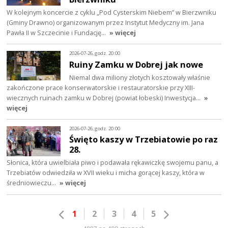
W kolejnym koncercie z cyklu „Pod Cysterskim Niebem” w Bierzwniku
(Gminy Drawno) organizowanym przez Instytut Medyczny im. Jana
Pawła II w Szczecinie i Fundację…
» więcej
2026-07-26, godz. 20:00
Ruiny Zamku w Dobrej jak nowe
Niemal dwa miliony złotych kosztowały właśnie
zakończone prace konserwatorskie i restauratorskie przy XIII-
wiecznych ruinach zamku w Dobrej (powiat łobeski) Inwestycja…
»
więcej
2026-07-26, godz. 20:00
Święto kaszy w Trzebiatowie po raz
28.
Słonica, która uwielbiała piwo i podawała rękawiczkę swojemu panu, a
Trzebiatów odwiedziła w XVII wieku i micha gorącej kaszy, która w
średniowieczu…
» więcej
1
2
3
4
5