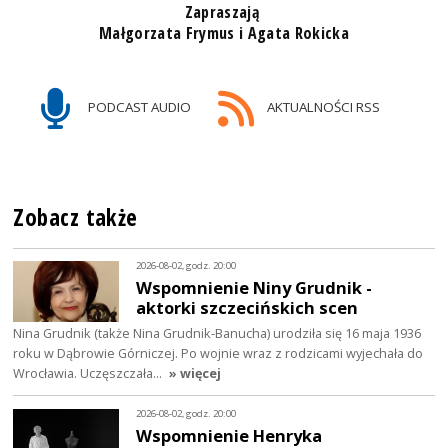
Zapraszają
Małgorzata Frymus i Agata Rokicka
PODCAST AUDIO
AKTUALNOŚCI RSS
Zobacz także
2026-08-02, godz. 20:00
Wspomnienie Niny Grudnik -
aktorki szczecińskich scen
Nina Grudnik (także Nina Grudnik-Banucha) urodziła się 16 maja 1936
roku w Dąbrowie Górniczej. Po wojnie wraz z rodzicami wyjechała do
Wrocławia. Uczęszczała…
» więcej
2026-08-02, godz. 20:00
Wspomnienie Henryka