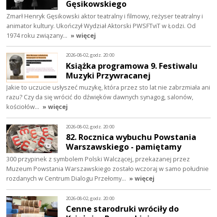
Gęsikowskiego
Zmarł Henryk Gęsikowski aktor teatralny i filmowy, reżyser teatralny i
animator kultury. Ukończył Wydział Aktorski PWSFTviT w Łodzi. Od
1974 roku związany…
» więcej
2026-08-02, godz. 20:00
Książka programowa 9. Festiwalu
Muzyki Przywracanej
Jakie to uczucie usłyszeć muzykę, która przez sto lat nie zabrzmiała ani
razu? Czy da się wrócić do dźwięków dawnych synagog, salonów,
kościołów…
» więcej
2026-08-02, godz. 20:00
82. Rocznica wybuchu Powstania
Warszawskiego - pamiętamy
300 przypinek z symbolem Polski Walczącej, przekazanej przez
Muzeum Powstania Warszawskiego zostało wczoraj w samo południe
rozdanych w Centrum Dialogu Przełomy…
» więcej
2026-08-02, godz. 20:00
Cenne starodruki wróciły do