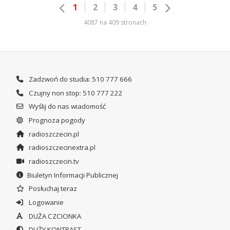
1
2
3
4
5
4087 na 409 stronach
Zadzwoń do studia: 510 777 666
Czujny non stop: 510 777 222
Wyślij do nas wiadomość
Prognoza pogody
radioszczecin.pl
radioszczecinextra.pl
radioszczecin.tv
Biuletyn Informacji Publicznej
Posłuchaj teraz
Logowanie
DUŻA CZCIONKA
DUŻY KONTRAST