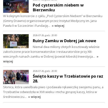
Pod cysterskim niebem w
Bierzwniku
W kolejnym koncercie z cyklu „Pod Cysterskim Niebem” w Bierzwniku
(Gminy Drawno) organizowanym przez Instytut Medyczny im. Jana
Pawła II w Szczecinie i Fundację…
» więcej
2026-07-26, godz. 20:00
Ruiny Zamku w Dobrej jak nowe
Niemal dwa miliony złotych kosztowały właśnie
zakończone prace konserwatorskie i restauratorskie przy XIII-
wiecznych ruinach zamku w Dobrej (powiat łobeski) Inwestycja…
»
więcej
2026-07-26, godz. 20:00
Święto kaszy w Trzebiatowie po raz
28.
Słonica, która uwielbiała piwo i podawała rękawiczkę swojemu panu, a
Trzebiatów odwiedziła w XVII wieku i micha gorącej kaszy, która w
średniowieczu…
» więcej