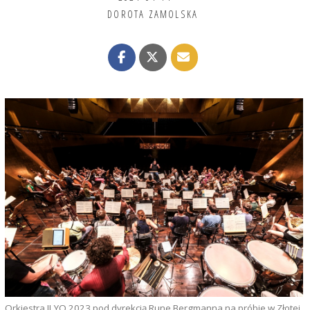
DOROTA ZAMOLSKA
Orkiestra ILYO 2023 pod dyrekcją Rune Bergmanna na próbie w Złotej