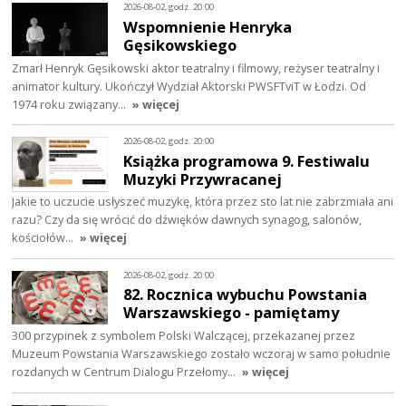
2026-08-02, godz. 20:00
Wspomnienie Henryka
Gęsikowskiego
Zmarł Henryk Gęsikowski aktor teatralny i filmowy, reżyser teatralny i
animator kultury. Ukończył Wydział Aktorski PWSFTviT w Łodzi. Od
1974 roku związany…
» więcej
2026-08-02, godz. 20:00
Książka programowa 9. Festiwalu
Muzyki Przywracanej
Jakie to uczucie usłyszeć muzykę, która przez sto lat nie zabrzmiała ani
razu? Czy da się wrócić do dźwięków dawnych synagog, salonów,
kościołów…
» więcej
2026-08-02, godz. 20:00
82. Rocznica wybuchu Powstania
Warszawskiego - pamiętamy
300 przypinek z symbolem Polski Walczącej, przekazanej przez
Muzeum Powstania Warszawskiego zostało wczoraj w samo południe
rozdanych w Centrum Dialogu Przełomy…
» więcej