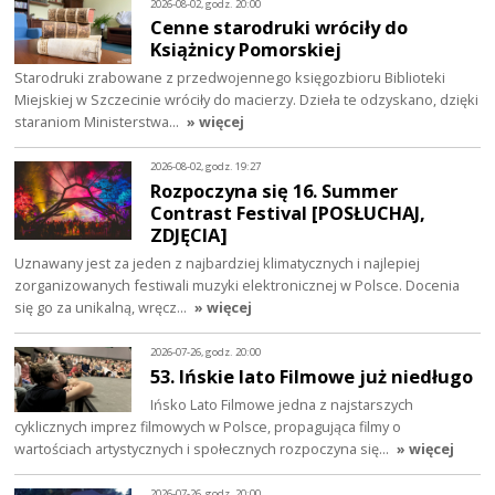
2026-08-02, godz. 20:00
Cenne starodruki wróciły do
Książnicy Pomorskiej
Starodruki zrabowane z przedwojennego księgozbioru Biblioteki
Miejskiej w Szczecinie wróciły do macierzy. Dzieła te odzyskano, dzięki
staraniom Ministerstwa…
» więcej
2026-08-02, godz. 19:27
Rozpoczyna się 16. Summer
Contrast Festival [POSŁUCHAJ,
ZDJĘCIA]
Uznawany jest za jeden z najbardziej klimatycznych i najlepiej
zorganizowanych festiwali muzyki elektronicznej w Polsce. Docenia
się go za unikalną, wręcz…
» więcej
2026-07-26, godz. 20:00
53. Ińskie lato Filmowe już niedługo
Ińsko Lato Filmowe jedna z najstarszych
cyklicznych imprez filmowych w Polsce, propagująca filmy o
wartościach artystycznych i społecznych rozpoczyna się…
» więcej
2026-07-26, godz. 20:00