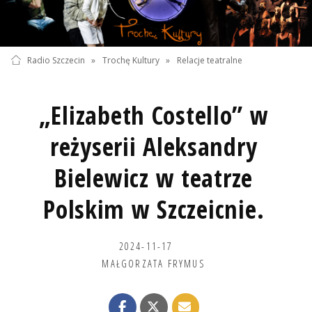
Radio Szczecin
»
Trochę Kultury
»
Relacje teatralne
„Elizabeth Costello” w
reżyserii Aleksandry
Bielewicz w teatrze
Polskim w Szczeicnie.
2024-11-17
MAŁGORZATA FRYMUS