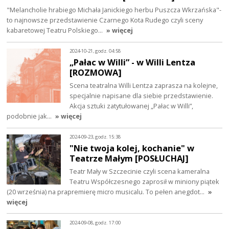
"Melancholie hrabiego Michała Janickiego herbu Puszcza Wkrzańska"-
to najnowsze przedstawienie Czarnego Kota Rudego czyli sceny
kabaretowej Teatru Polskiego…
» więcej
2024-10-21, godz. 04:58
„Pałac w Willi” - w Willi Lentza
[ROZMOWA]
Scena teatralna Willi Lentza zaprasza na kolejne,
specjalnie napisane dla siebie przedstawienie.
Akcja sztuki zatytułowanej „Pałac w Willi”,
podobnie jak…
» więcej
2024-09-23, godz. 15:38
"Nie twoja kolej, kochanie" w
Teatrze Małym [POSŁUCHAJ]
Teatr Mały w Szczecinie czyli scena kameralna
Teatru Współczesnego zaprosił w miniony piątek
(20 września) na prapremierę micro musicalu. To pełen anegdot…
»
więcej
2024-09-08, godz. 17:00