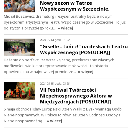
Nowy sezon w Tatrze
Współczesnym w Szczecinie.
Michał Buszewicz dramaturg i reżyser teatralny będzie nowym
dyrektorem artystycznym Teatru Współczesnego w Szczecinie. To już
od stycznia przyszłego roku…
» więcej
2024-05-14, godz. 01:22
"Giselle - tańcz!" na deskach Teatru
Współczesnego [POSŁUCHAJ]
Dążenie do perfekcji za wszelką cenę, przekraczanie własnych
możliwości i wielkie przepracowanie możliwości - to historia
opowiedziana w najnowszej premierze…
» więcej
2024-05-15, godz. 23:26
VII Festiwal Twórczości
Niepełnosprawnego Aktora w
Międzyzdrojach [POSŁUCHAJ]
5 maja obchodziliśmy Europejski Dzień Walki z Dyskryminacją Osób
Niepełnosprawnych. W Polsce to również Dzień Godności Osoby z
Niepełnosprawnością…
» więcej