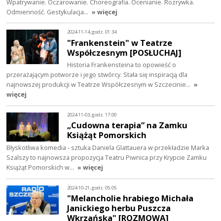
Wpatrywanie. Oczarowanie. Choreografia. Ocenianie. Rozrywka.
Odmienność. Gestykulacja…
» więcej
2024-11-14, godz. 01:34
"Frankenstein" w Teatrze
Współczesnym [POSŁUCHAJ]
Historia Frankensteina to opowieść o
przerażającym potworze i jego stwórcy. Stała się inspiracją dla
najnowszej produkcji w Teatrze Współczesnym w Szczecinie…
»
więcej
2024-11-03, godz. 17:00
„Cudowna terapia” na Zamku
Książąt Pomorskich
Błyskotliwa komedia - sztuka Daniela Glattauera w przekładzie Marka
Szalszy to najnowsza propozycja Teatru Piwnica przy Krypcie Zamku
Książąt Pomorskich w…
» więcej
2024-10-21, godz. 05:05
"Melancholie hrabiego Michała
Janickiego herbu Puszcza
Wkrzańska" [ROZMOWA]