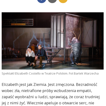
Spektakl Elizabeth Costello w Teatrze Polskim. Fot Bartek Warzecha
Elizabeth jest jak Ziemia. Jest zmęczona. Bezradność
wobec zła, nietrafione próby wzbudzenia empatii,
zapaść wyobraźni u ludzi, sprawiają, że coraz trudniej
jej z nimi żyć. Wiecznie apeluje o otwarcie serc, nie