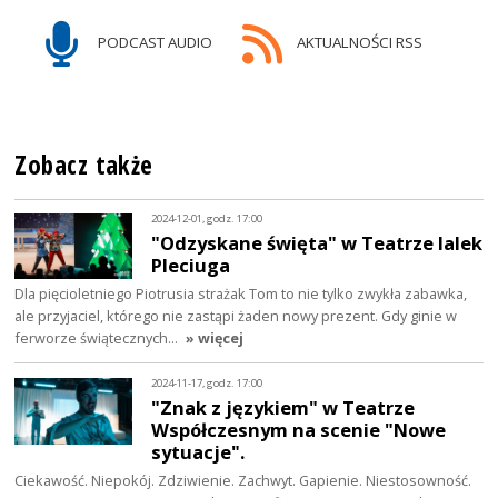
PODCAST AUDIO
AKTUALNOŚCI RSS
Zobacz także
2024-12-01, godz. 17:00
"Odzyskane święta" w Teatrze lalek
Pleciuga
Dla pięcioletniego Piotrusia strażak Tom to nie tylko zwykła zabawka,
ale przyjaciel, którego nie zastąpi żaden nowy prezent. Gdy ginie w
ferworze świątecznych…
» więcej
2024-11-17, godz. 17:00
"Znak z językiem" w Teatrze
Współczesnym na scenie "Nowe
sytuacje".
Ciekawość. Niepokój. Zdziwienie. Zachwyt. Gapienie. Niestosowność.