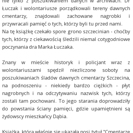
nie tylko z poszukiwaniem danych w archiwach. Dr
Łuczak i wolontariusze porządkowali tereny dawnych
cmentarzy, znajdowali zachowane nagrobki i
przywracali pamięć o tych, którzy byli tu przed nami.
Na tę książkę czekało spore grono szczecinian - choćby
tych, którzy z ciekawością śledzili niemal cotygodniowe
poczynania dra Marka Łuczaka.
Znany w mieście historyk i policjant wraz z
wolontariuszami spędził niezliczone soboty na
poszukiwaniach śladów dawnych cmentarzy Szczecina,
na podnoszeniu - niekiedy bardzo ciężkich - płyt
nagrobnych i na odczytywaniu nazwisk tych, którzy
zostali tam pochowani. To jego starania doprowadziły
do powstania ściany pamięci, gdzie upamiętnieni są
żydowscy mieszkańcy Dąbia.
Książka, która właśnie się ukazała nosi tytuł "Cmentarze