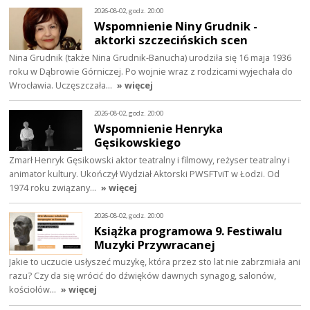
2026-08-02, godz. 20:00
Wspomnienie Niny Grudnik -
aktorki szczecińskich scen
Nina Grudnik (także Nina Grudnik-Banucha) urodziła się 16 maja 1936
roku w Dąbrowie Górniczej. Po wojnie wraz z rodzicami wyjechała do
Wrocławia. Uczęszczała…
» więcej
2026-08-02, godz. 20:00
Wspomnienie Henryka
Gęsikowskiego
Zmarł Henryk Gęsikowski aktor teatralny i filmowy, reżyser teatralny i
animator kultury. Ukończył Wydział Aktorski PWSFTviT w Łodzi. Od
1974 roku związany…
» więcej
2026-08-02, godz. 20:00
Książka programowa 9. Festiwalu
Muzyki Przywracanej
Jakie to uczucie usłyszeć muzykę, która przez sto lat nie zabrzmiała ani
razu? Czy da się wrócić do dźwięków dawnych synagog, salonów,
kościołów…
» więcej