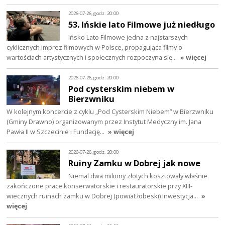
2026-07-26, godz. 20:00
53. Ińskie lato Filmowe już niedługo
Ińsko Lato Filmowe jedna z najstarszych
cyklicznych imprez filmowych w Polsce, propagująca filmy o
wartościach artystycznych i społecznych rozpoczyna się…
» więcej
2026-07-26, godz. 20:00
Pod cysterskim niebem w
Bierzwniku
W kolejnym koncercie z cyklu „Pod Cysterskim Niebem” w Bierzwniku
(Gminy Drawno) organizowanym przez Instytut Medyczny im. Jana
Pawła II w Szczecinie i Fundację…
» więcej
2026-07-26, godz. 20:00
Ruiny Zamku w Dobrej jak nowe
Niemal dwa miliony złotych kosztowały właśnie
zakończone prace konserwatorskie i restauratorskie przy XIII-
wiecznych ruinach zamku w Dobrej (powiat łobeski) Inwestycja…
»
więcej