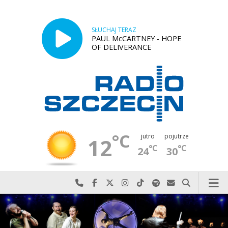
SŁUCHAJ TERAZ
PAUL McCARTNEY - HOPE
OF DELIVERANCE
°C
jutro
pojutrze
12
°C
°C
24
30
Najlepiej po prostu do nas zadzwoń
Odwiedź nas na Facebook-u
Odwiedź nas na X
Odwiedź nas na Instagram-ie
Odwiedź nas na TikTok-u
Szukaj nas na Spotify
Wyślij do nas w
Szukaj