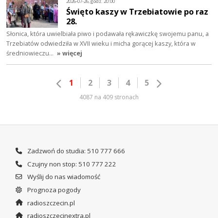
2026-07-26, godz. 20:00
Święto kaszy w Trzebiatowie po raz
28.
Słonica, która uwielbiała piwo i podawała rękawiczkę swojemu panu, a
Trzebiatów odwiedziła w XVII wieku i micha gorącej kaszy, która w
średniowieczu…
» więcej
1
2
3
4
5
4087 na 409 stronach
Zadzwoń do studia: 510 777 666
Czujny non stop: 510 777 222
Wyślij do nas wiadomość
Prognoza pogody
radioszczecin.pl
radioszczecinextra.pl