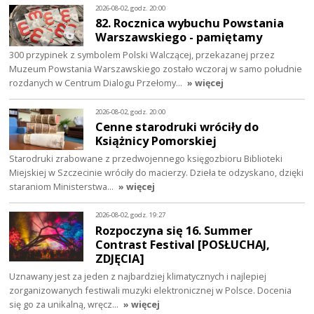
2026-08-02, godz. 20:00
82. Rocznica wybuchu Powstania
Warszawskiego - pamiętamy
300 przypinek z symbolem Polski Walczącej, przekazanej przez
Muzeum Powstania Warszawskiego zostało wczoraj w samo południe
rozdanych w Centrum Dialogu Przełomy…
» więcej
2026-08-02, godz. 20:00
Cenne starodruki wróciły do
Książnicy Pomorskiej
Starodruki zrabowane z przedwojennego księgozbioru Biblioteki
Miejskiej w Szczecinie wróciły do macierzy. Dzieła te odzyskano, dzięki
staraniom Ministerstwa…
» więcej
2026-08-02, godz. 19:27
Rozpoczyna się 16. Summer
Contrast Festival [POSŁUCHAJ,
ZDJĘCIA]
Uznawany jest za jeden z najbardziej klimatycznych i najlepiej
zorganizowanych festiwali muzyki elektronicznej w Polsce. Docenia
się go za unikalną, wręcz…
» więcej