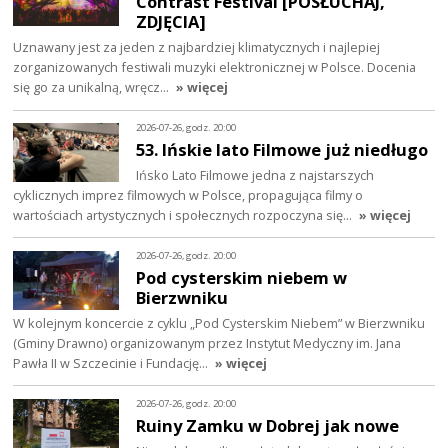
Contrast Festival [POSŁUCHAJ,
ZDJĘCIA]
Uznawany jest za jeden z najbardziej klimatycznych i najlepiej
zorganizowanych festiwali muzyki elektronicznej w Polsce. Docenia
się go za unikalną, wręcz…
» więcej
2026-07-26, godz. 20:00
53. Ińskie lato Filmowe już niedługo
Ińsko Lato Filmowe jedna z najstarszych
cyklicznych imprez filmowych w Polsce, propagująca filmy o
wartościach artystycznych i społecznych rozpoczyna się…
» więcej
2026-07-26, godz. 20:00
Pod cysterskim niebem w
Bierzwniku
W kolejnym koncercie z cyklu „Pod Cysterskim Niebem” w Bierzwniku
(Gminy Drawno) organizowanym przez Instytut Medyczny im. Jana
Pawła II w Szczecinie i Fundację…
» więcej
2026-07-26, godz. 20:00
Ruiny Zamku w Dobrej jak nowe