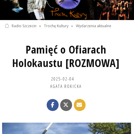
Radio Szczecin
»
Trochę Kultury
»
Wydarzenia aktualne
Pamięć o Ofiarach
Holokaustu [ROZMOWA]
2025-02-04
AGATA ROKICKA