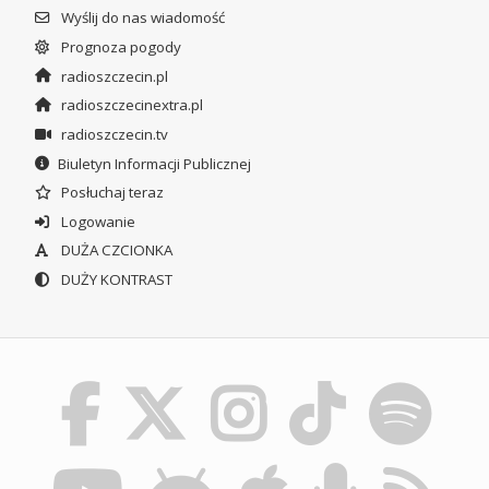
Wyślij do nas wiadomość
Prognoza pogody
radioszczecin.pl
radioszczecinextra.pl
radioszczecin.tv
Biuletyn Informacji Publicznej
Posłuchaj teraz
Logowanie
DUŻA CZCIONKA
DUŻY KONTRAST