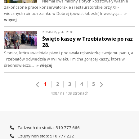
Niemal dwa miliony złotych kosztowały właśnie
zakończone prace konserwatorskie i restauratorskie przy XIII-
wiecznych ruinach zamku w Dobrej (powiat łobeski) Inwestycja…
»
więcej
2026-07-26, godz. 20:00
Święto kaszy w Trzebiatowie po raz
28.
Słonica, która uwielbiała piwo i podawała rękawiczkę swojemu panu, a
Trzebiatów odwiedziła w XVII wieku i micha gorącej kaszy, która w
średniowieczu…
» więcej
1
2
3
4
5
4087 na 409 stronach
Zadzwoń do studia: 510 777 666
Czujny non stop: 510 777 222