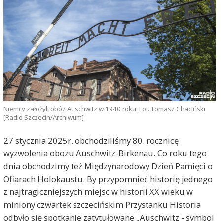
Niemcy założyli obóz Auschwitz w 1940 roku. Fot. Tomasz Chaciński
[Radio Szczecin/Archiwum]
27 stycznia 2025r. obchodziliśmy 80. rocznicę
wyzwolenia obozu Auschwitz-Birkenau. Co roku tego
dnia obchodzimy też Międzynarodowy Dzień Pamięci o
Ofiarach Holokaustu. By przypomnieć historię jednego
z najtragiczniejszych miejsc w historii XX wieku w
miniony czwartek szczecińskim Przystanku Historia
odbyło się spotkanie zatytułowane „Auschwitz - symbol