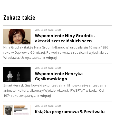
Zobacz także
2026-08-02, godz. 20:00
Wspomnienie Niny Grudnik -
aktorki szczecińskich scen
Nina Grudnik (także Nina Grudnik-Banucha) urodziła się 16 maja 1936
roku w Dąbrowie Górniczej. Po wojnie wraz z rodzicami wyjechała do
Wrocławia. Uczęszczała…
» więcej
2026-08-02, godz. 20:00
Wspomnienie Henryka
Gęsikowskiego
Zmarł Henryk Gęsikowski aktor teatralny i filmowy, reżyser teatralny i
animator kultury. Ukończył Wydział Aktorski PWSFTviT w Łodzi. Od
1974 roku związany…
» więcej
2026-08-02, godz. 20:00
Książka programowa 9. Festiwalu