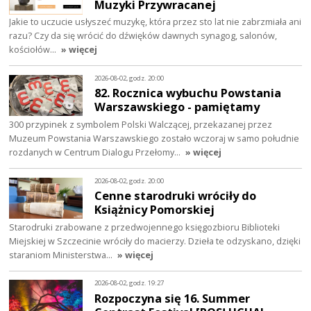
Muzyki Przywracanej
Jakie to uczucie usłyszeć muzykę, która przez sto lat nie zabrzmiała ani
razu? Czy da się wrócić do dźwięków dawnych synagog, salonów,
kościołów…
» więcej
2026-08-02, godz. 20:00
82. Rocznica wybuchu Powstania
Warszawskiego - pamiętamy
300 przypinek z symbolem Polski Walczącej, przekazanej przez
Muzeum Powstania Warszawskiego zostało wczoraj w samo południe
rozdanych w Centrum Dialogu Przełomy…
» więcej
2026-08-02, godz. 20:00
Cenne starodruki wróciły do
Książnicy Pomorskiej
Starodruki zrabowane z przedwojennego księgozbioru Biblioteki
Miejskiej w Szczecinie wróciły do macierzy. Dzieła te odzyskano, dzięki
staraniom Ministerstwa…
» więcej
2026-08-02, godz. 19:27
Rozpoczyna się 16. Summer