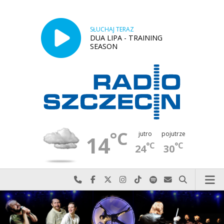
SŁUCHAJ TERAZ
DUA LIPA - TRAINING
SEASON
°C
jutro
pojutrze
14
°C
°C
24
30
Najlepiej po prostu do nas zadzwoń
Odwiedź nas na Facebook-u
Odwiedź nas na X
Odwiedź nas na Instagram-ie
Odwiedź nas na TikTok-u
Szukaj nas na Spotify
Wyślij do nas w
Szukaj