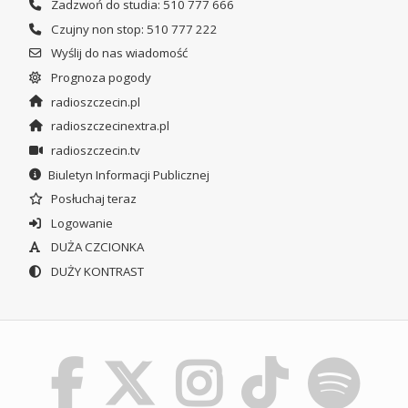
Zadzwoń do studia: 510 777 666
Czujny non stop: 510 777 222
Wyślij do nas wiadomość
Prognoza pogody
radioszczecin.pl
radioszczecinextra.pl
radioszczecin.tv
Biuletyn Informacji Publicznej
Posłuchaj teraz
Logowanie
DUŻA CZCIONKA
DUŻY KONTRAST