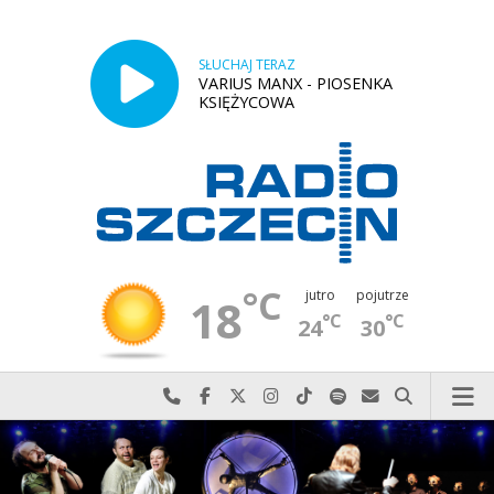
SŁUCHAJ TERAZ
VARIUS MANX - PIOSENKA
KSIĘŻYCOWA
°C
jutro
pojutrze
18
°C
°C
24
30
Najlepiej po prostu do nas zadzwoń
Odwiedź nas na Facebook-u
Odwiedź nas na X
Odwiedź nas na Instagram-ie
Odwiedź nas na TikTok-u
Szukaj nas na Spotify
Wyślij do nas w
Szukaj