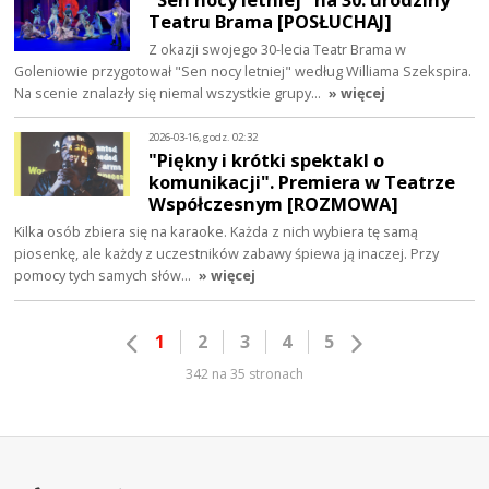
Teatru Brama [POSŁUCHAJ]
Z okazji swojego 30-lecia Teatr Brama w
Goleniowie przygotował "Sen nocy letniej" według Williama Szekspira.
Na scenie znalazły się niemal wszystkie grupy…
» więcej
2026-03-16, godz. 02:32
"Piękny i krótki spektakl o
komunikacji". Premiera w Teatrze
Współczesnym [ROZMOWA]
Kilka osób zbiera się na karaoke. Każda z nich wybiera tę samą
piosenkę, ale każdy z uczestników zabawy śpiewa ją inaczej. Przy
pomocy tych samych słów…
» więcej
1
2
3
4
5
342 na 35 stronach