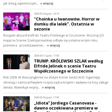
jak śnieg, tajemniczym…
» więcej
2026-05-24, godz. 23:10
"Choinka u Iwanowów. Horror w
domku dla lalek". Ostatnia w
sezonie
Rosyjski absurd trafił do Teatru Polskiego w Szczecinie. Wczoraj (23
maja) na Scenie Szekspirowskiej odbyła się ostatnia w tym roku
premiera - przedstawienie…
» więcej
2026-05-17, godz. 17:00
TRUMP. KRÓLEWSKI SZLAK według
Elfride Jelinek n scenie Teatru
Współczesnego w Szczecinie
Rok 2028. W Waszyngtonie na złotym tronie siedzi Król. Ogarnięty
obsesją i samozachwytem rozporządza krajem i wpływa na losy całego
świata. Wywołuje wojny…
» więcej
2026-05-03, godz. 17:00
„Idiota” Jordiego Casanovasa -
dawno oczekiwana premiera w