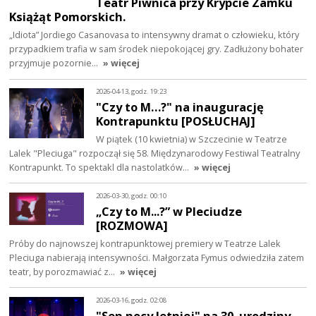
Teatr Piwnica przy Krypcie Zamku
Książąt Pomorskich.
„Idiota” Jordiego Casanovasa to intensywny dramat o człowieku, który
przypadkiem trafia w sam środek niepokojącej gry. Zadłużony bohater
przyjmuje pozornie…
» więcej
2026-04-13, godz. 19:23
"Czy to M…?" na inaugurację
Kontrapunktu [POSŁUCHAJ]
W piątek (10 kwietnia) w Szczecinie w Teatrze
Lalek "Pleciuga" rozpoczął się 58. Międzynarodowy Festiwal Teatralny
Kontrapunkt. To spektakl dla nastolatków…
» więcej
2026-03-30, godz. 00:10
„Czy to M...?” w Pleciudze
[ROZMOWA]
Próby do najnowszej kontrapunktowej premiery w Teatrze Lalek
Pleciuga nabierają intensywności. Małgorzata Fymus odwiedziła zatem
teatr, by porozmawiać z…
» więcej
2026-03-16, godz. 02:08
"Sen nocy letniej" na 30. urodziny