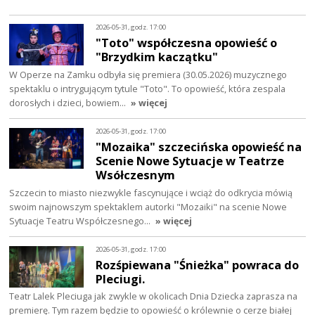
2026-05-31, godz. 17:00
"Toto" współczesna opowieść o
"Brzydkim kaczątku"
W Operze na Zamku odbyła się premiera (30.05.2026) muzycznego
spektaklu o intrygującym tytule "Toto". To opowieść, która zespala
dorosłych i dzieci, bowiem…
» więcej
2026-05-31, godz. 17:00
"Mozaika" szczecińska opowieść na
Scenie Nowe Sytuacje w Teatrze
Wsółczesnym
Szczecin to miasto niezwykle fascynujące i wciąż do odkrycia mówią
swoim najnowszym spektaklem autorki "Mozaiki" na scenie Nowe
Sytuacje Teatru Współczesnego…
» więcej
2026-05-31, godz. 17:00
Rozśpiewana "Śnieżka" powraca do
Pleciugi.
Teatr Lalek Pleciuga jak zwykle w okolicach Dnia Dziecka zaprasza na
premierę. Tym razem będzie to opowieść o królewnie o cerze białej