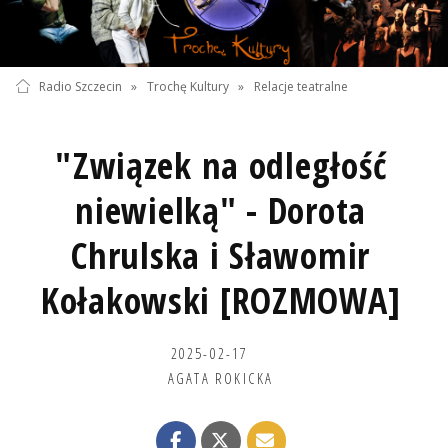
Radio Szczecin
»
Trochę Kultury
»
Relacje teatralne
"Związek na odległość
niewielką" - Dorota
Chrulska i Sławomir
Kołakowski [ROZMOWA]
2025-02-17
AGATA ROKICKA