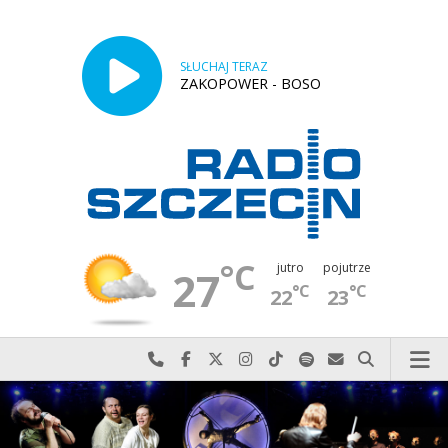
SŁUCHAJ TERAZ
ZAKOPOWER - BOSO
°C
jutro
pojutrze
27
°C
°C
22
23
Najlepiej po prostu do nas zadzwoń
Odwiedź nas na Facebook-u
Odwiedź nas na X
Odwiedź nas na Instagram-ie
Odwiedź nas na TikTok-u
Szukaj nas na Spotify
Wyślij do nas w
Szukaj