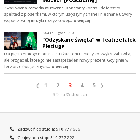
Zwariowana komedia muzyczna „Konstanty kontra Ildefons” to
spektakl z piosenkami, w którym usłyszymy znane i nieznane utwory
współczesnej muzyki rozrywkowej…
» więcej
2024-12-01, godz. 17:00
"Odzyskane święta" w Teatrze lalek
Pleciuga
Dla pięcioletniego Piotrusia strażak Tom to nie tylko zwykła zabawka,
ale przyjaciel, którego nie zastąpi żaden nowy prezent. Gdy ginie w
ferworze świątecznych…
» więcej
1
2
3
4
5
342 na 35 stronach
Zadzwoń do studia: 510 777 666
Czujny non stop: 510 777 222