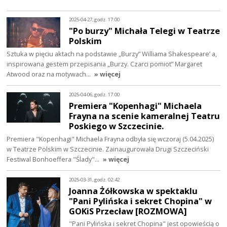
2025-04-27, godz. 17:00
"Po burzy" Michała Telegi w Teatrze
Polskim
Sztuka w pięciu aktach na podstawie „Burzy” Williama Shakespeare’ a,
inspirowana gestem przepisania „Burzy. Czarci pomiot” Margaret
Atwood oraz na motywach…
» więcej
2025-04-06, godz. 17:00
Premiera "Kopenhagi" Michaela
Frayna na scenie kameralnej Teatru
Poskiego w Szczecinie.
Premiera "Kopenhagi" Michaela Frayna odbyła się wczoraj (5.04.2025)
w Teatrze Polskim w Szczecinie. Zainaugurowała Drugi Szczeciński
Festiwal Bonhoeffera "Ślady"…
» więcej
2025-03-31, godz. 02:42
Joanna Żółkowska w spektaklu
"Pani Pylińska i sekret Chopina" w
GOKiS Przecław [ROZMOWA]
"Pani Pylińska i sekret Chopina" jest opowieścią o