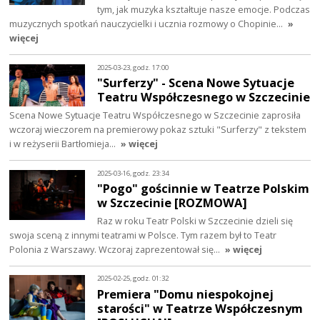
tym, jak muzyka kształtuje nasze emocje. Podczas
muzycznych spotkań nauczycielki i ucznia rozmowy o Chopinie…
»
więcej
2025-03-23, godz. 17:00
"Surferzy" - Scena Nowe Sytuacje
Teatru Współczesnego w Szczecinie
Scena Nowe Sytuacje Teatru Współczesnego w Szczecinie zaprosiła
wczoraj wieczorem na premierowy pokaz sztuki "Surferzy" z tekstem
i w reżyserii Bartłomieja…
» więcej
2025-03-16, godz. 23:34
"Pogo" gościnnie w Teatrze Polskim
w Szczecinie [ROZMOWA]
Raz w roku Teatr Polski w Szczecinie dzieli się
swoja sceną z innymi teatrami w Polsce. Tym razem był to Teatr
Polonia z Warszawy. Wczoraj zaprezentował się…
» więcej
2025-02-25, godz. 01:32
Premiera "Domu niespokojnej
starości" w Teatrze Współczesnym