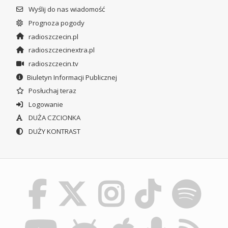
Wyślij do nas wiadomość
Prognoza pogody
radioszczecin.pl
radioszczecinextra.pl
radioszczecin.tv
Biuletyn Informacji Publicznej
Posłuchaj teraz
Logowanie
DUŻA CZCIONKA
DUŻY KONTRAST