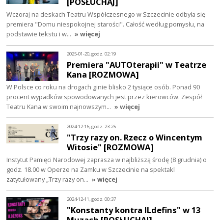
[POSŁUCHAJ]
Wczoraj na deskach Teatru Współczesnego w Szczecinie odbyła się
premiera "Domu niespokojnej starości". Całość według pomysłu, na
podstawie tekstu i w…
» więcej
2025-01-20, godz. 02:19
Premiera "AUTOterapii" w Teatrze
Kana [ROZMOWA]
W Polsce co roku na drogach ginie blisko 2 tysiące osób. Ponad 90
procent wypadków spowodowanych jest przez kierowców. Zespół
Teatru Kana w swoim najnowszym…
» więcej
2024-12-16, godz. 23:25
"Trzy razy on. Rzecz o Wincentym
Witosie" [ROZMOWA]
Instytut Pamięci Narodowej zaprasza w najbliższą środę (8 grudnia) o
godz. 18.00 w Operze na Zamku w Szczecinie na spektakl
zatytułowany „Trzy razy on…
» więcej
2024-12-11, godz. 00:37
"Konstanty kontra ILdefins" w 13
Muzach [POSŁUCHAJ]