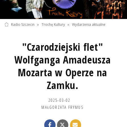
Radio Szczecin
»
Trochę Kultury
»
Wydarzenia aktualne
"Czarodziejski flet"
Wolfganga Amadeusza
Mozarta w Operze na
Zamku.
2025-03-02
MAŁGORZATA FRYMUS