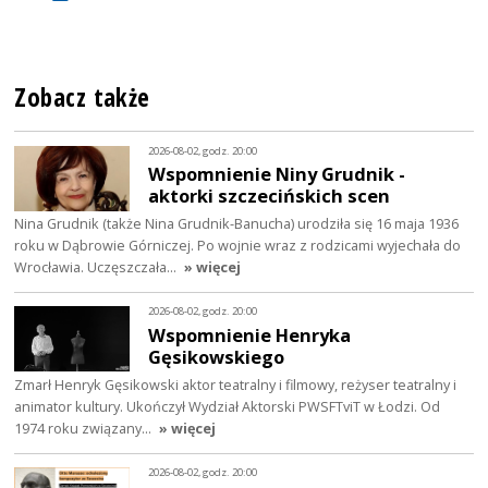
Zobacz także
2026-08-02, godz. 20:00
Wspomnienie Niny Grudnik -
aktorki szczecińskich scen
Nina Grudnik (także Nina Grudnik-Banucha) urodziła się 16 maja 1936
roku w Dąbrowie Górniczej. Po wojnie wraz z rodzicami wyjechała do
Wrocławia. Uczęszczała…
» więcej
2026-08-02, godz. 20:00
Wspomnienie Henryka
Gęsikowskiego
Zmarł Henryk Gęsikowski aktor teatralny i filmowy, reżyser teatralny i
animator kultury. Ukończył Wydział Aktorski PWSFTviT w Łodzi. Od
1974 roku związany…
» więcej
2026-08-02, godz. 20:00