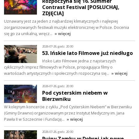
Rozpoczyna się 16. Summer
Contrast Festival [POSŁUCHAJ,
ZDJĘCIA]
Uznawany jest za jeden z najbardziej klimatycznych i najlepiej
zorganizowanych festiwali muzyki elektronicznej w Polsce. Docenia
się go za unikalną, wręcz…
» więcej
2026-07-26, godz. 20:00
53. Ińskie lato Filmowe już niedługo
Ińsko Lato Filmowe jedna z najstarszych
cyklicznych imprez filmowych w Polsce, propagująca filmy o
wartościach artystycznych i społecznych rozpoczyna się…
» więcej
2026-07-26, godz. 20:00
Pod cysterskim niebem w
Bierzwniku
W kolejnym koncercie z cyklu „Pod Cysterskim Niebem” w Bierzwniku
(Gminy Drawno) organizowanym przez Instytut Medyczny im. Jana
Pawła II w Szczecinie i Fundację…
» więcej
2026-07-26, godz. 20:00
Ruiny Zamku w Dobrej jak nowe