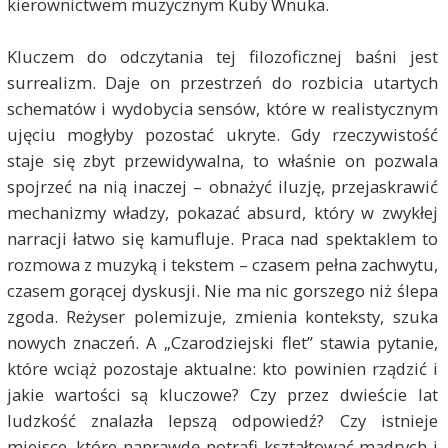
kierownictwem muzycznym Kuby Wnuka.
Kluczem do odczytania tej filozoficznej baśni jest
surrealizm. Daje on przestrzeń do rozbicia utartych
schematów i wydobycia sensów, które w realistycznym
ujęciu mogłyby pozostać ukryte. Gdy rzeczywistość
staje się zbyt przewidywalna, to właśnie on pozwala
spojrzeć na nią inaczej – obnażyć iluzję, przejaskrawić
mechanizmy władzy, pokazać absurd, który w zwykłej
narracji łatwo się kamufluje. Praca nad spektaklem to
rozmowa z muzyką i tekstem – czasem pełna zachwytu,
czasem gorącej dyskusji. Nie ma nic gorszego niż ślepa
zgoda. Reżyser polemizuje, zmienia konteksty, szuka
nowych znaczeń. A „Czarodziejski flet” stawia pytanie,
które wciąż pozostaje aktualne: kto powinien rządzić i
jakie wartości są kluczowe? Czy przez dwieście lat
ludzkość znalazła lepszą odpowiedź? Czy istnieje
miejsce, które naprawdę potrafi kształtować mądrych i