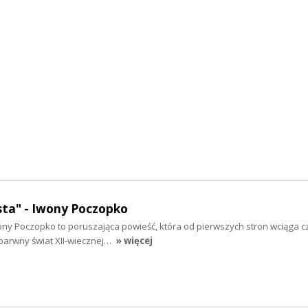
sta" - Iwony Poczopko
ny Poczopko to poruszająca powieść, która od pierwszych stron wciąga c
 barwny świat XII-wiecznej…
» więcej