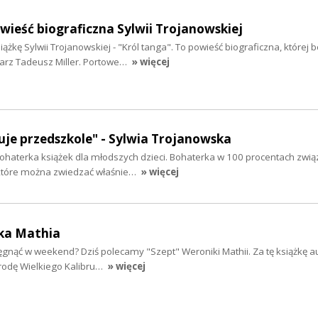
owieść biograficzna Sylwii Trojanowskiej
żkę Sylwii Trojanowskiej - "Król tanga". To powieść biograficzna, której
arz Tadeusz Miller. Portowe…
» więcej
je przedszkole" - Sylwia Trojanowska
ohaterka książek dla młodszych dzieci. Bohaterka w 100 procentach zwi
które można zwiedzać właśnie…
» więcej
ika Mathia
ięgnąć w weekend? Dziś polecamy "Szept" Weroniki Mathii. Za tę książkę a
rodę Wielkiego Kalibru…
» więcej