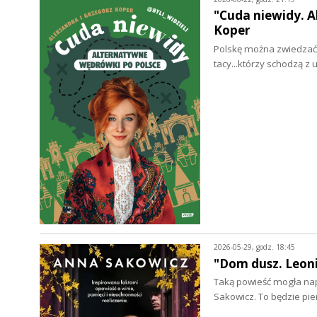
"Cuda niewidy. A
Koper
Polskę można zwiedzać w
tacy...którzy schodzą z
2026-05-29, godz. 18:45
"Dom dusz. Leoni
Taką powieść mogła napi
Sakowicz. To będzie pi