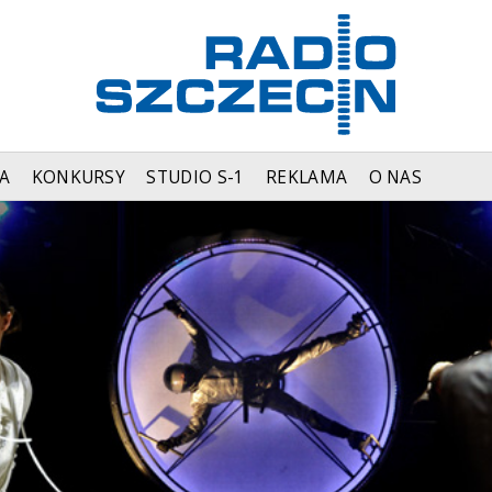
A
KONKURSY
STUDIO S-1
REKLAMA
O NAS