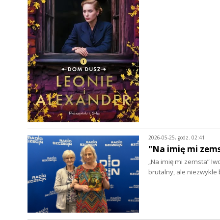
2026-05-25, godz. 02:41
"Na imię mi zem
„Na imię mi zemsta” Iwo
brutalny, ale niezwykle