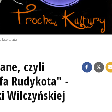
lato i...lata
ne, czyli
fa Rudykota" -
i Wilczyńskiej