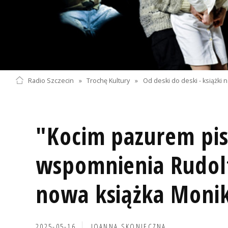
Radio Szczecin
»
Trochę Kultury
»
Od deski do deski - książki na 
"Kocim pazurem pisa
wspomnienia Rudol
nowa książka Monik
2025-05-16
JOANNA SKONIECZNA