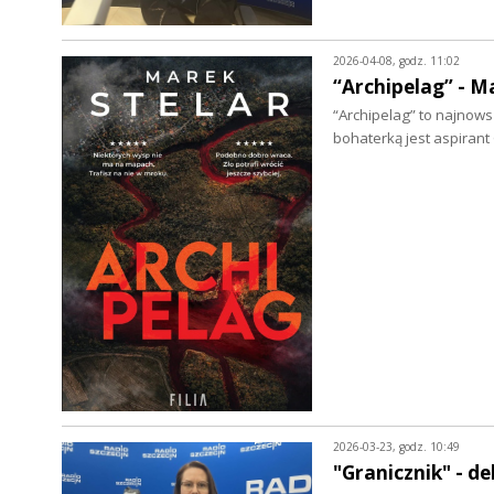
2026-04-08, godz. 11:02
“Archipelag” - M
“Archipelag” to najnows
bohaterką jest aspiran
2026-03-23, godz. 10:49
"Granicznik" - d