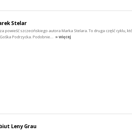
arek Stelar
za powieść szczecińskiego autora Marka Stelara. To druga część cyklu, kt
t Gośka Podrzycka. Podobnie…
» więcej
ebiut Leny Grau