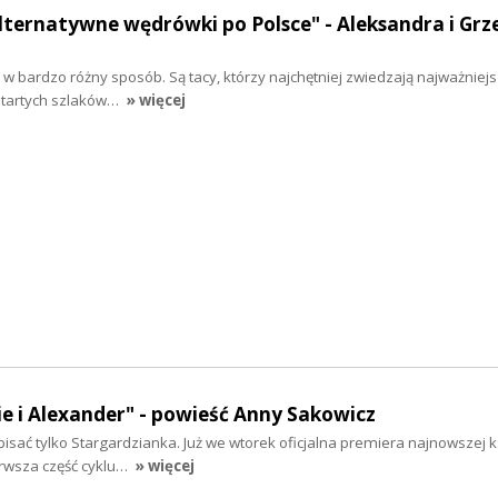
lternatywne wędrówki po Polsce" - Aleksandra i Grz
 bardzo różny sposób. Są tacy, którzy najchętniej zwiedzają najważniejsz
 utartych szlaków…
» więcej
e i Alexander" - powieść Anny Sakowicz
sać tylko Stargardzianka. Już we wtorek oficjalna premiera najnowszej k
erwsza część cyklu…
» więcej