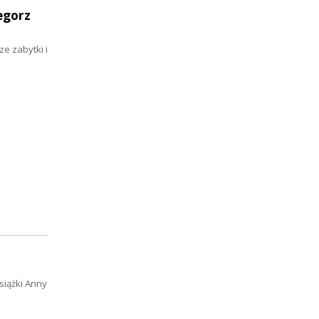
egorz
e zabytki i
siążki Anny