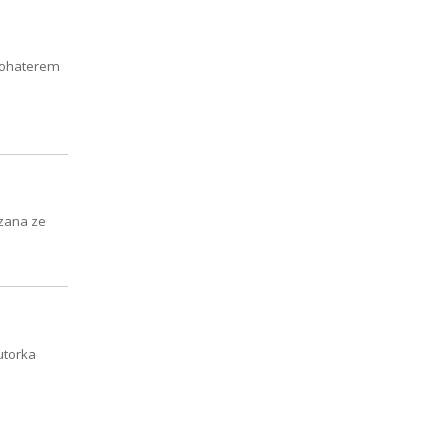
 bohaterem
ązana ze
utorka