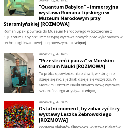
2025-08-11, godz. 15:52
"Quantum Babylon" - immersyjna
wystawa Romana Lipskiego w
Muzeum Narodowym przy
Staromłyńskiej [ROZMOWA]
Roman Lipski powraca do Muzeum Narodowego w Szczecinie z
"Quantum Babylon", immersyjną wystawą nowych prac wykonanych w
technologii kwantowej – najnowszym…
» więcej
2025-08-11, godz. 16:08
"Przestrzeń i pauza" w Morskim
Centrum Nauki [ROZMOWA]
To próba opowiedzenia o chwili, w której nie
dzieje się nic, a jednak dzieje się wszystko. W
Morskim Centrum Nauki otwarto nową wystawę
szczecińskiego artysty…
» więcej
2025-07-31, godz. 00:45
Ostatni moment, by zobaczyć trzy
wystawy Leszka Żebrowskiego
[ROZMOWA]
Wystawa plakatów filmowych, wystawa plakatów