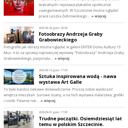
teatralnych i wystawa plakatów społecznie
zaangażowanych. W Szczecinie można oglądać
prace Leszka Żebrowskiego…
» więcej
2025-06-29, godz. 20:00
Fotoobrazy Andrzeja Graby
Grabowieckiego
Fotografie jak obrazy można oglądać w galerii ENTER Domu Kultury 13
Muz. A to za sprawą najnowszej wystawy "Fotoobrazy" Andrzeja Graby
Grabowieckiego, pasjonata…
» więcej
2025-06-15, godz. 17:00
Sztuka inspirowana wodą - nawa
wystawa Art Galle
To było bardzo ciekawe doświadczenie. Proszę sobie wyobrazić
wnętrza mieszkań. Surowe ściany, a na nich wystawa malarstwa, grafiki
i rzeźb. Pewnie nie…
» więcej
2025-06-01, godz. 17:00
Trudne początki. Osiemdziesiąt lat
temu w polskim Szczecinie.