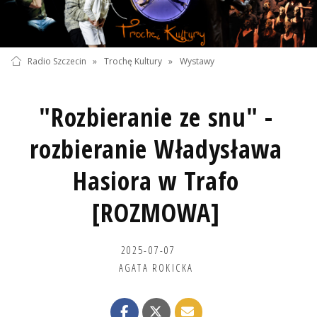
Radio Szczecin
»
Trochę Kultury
»
Wystawy
"Rozbieranie ze snu" -
rozbieranie Władysława
Hasiora w Trafo
[ROZMOWA]
2025-07-07
AGATA ROKICKA