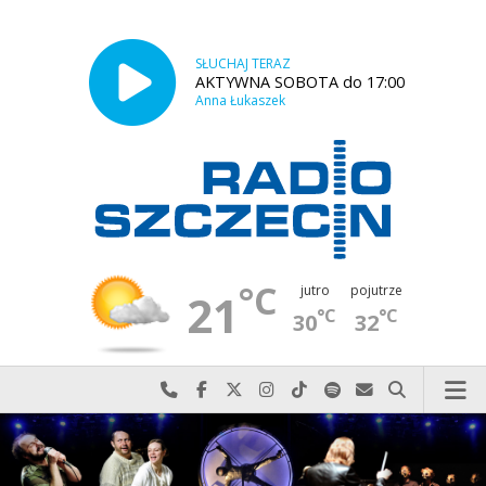
SŁUCHAJ TERAZ
AKTYWNA SOBOTA do 17:00
Anna Łukaszek
°C
jutro
pojutrze
21
°C
°C
30
32
Najlepiej po prostu do nas zadzwoń
Odwiedź nas na Facebook-u
Odwiedź nas na X
Odwiedź nas na Instagram-ie
Odwiedź nas na TikTok-u
Szukaj nas na Spotify
Wyślij do nas w
Szukaj