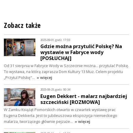
Zobacz także
2025-09-01, godz. 17:03
Gdzie można przytulić Polskę? Na
wystawie w Fabryce wody
[POSŁUCHAJ]
Od 31 sierpnia w Fabryce Wody w Szczecinie można... przytulać Polskę.
To wystawa, na którą zaprasza Dom Kultury 13 Muz. Celem projektu
„Przytul Polskę"…
» więcej
2025-08-25, godz. 00:34
Eugen Dekkert - malarz najbardziej
szczeciński [ROZMOWA]
W Zamku Książąt Pomorskich otwarto w czwartek wystawę prac
Eugena Dekkerta. Jest to jubileuszowa ekspozycja niemieckiego
malarza, tworzącego głównie pejzaże…
» więcej