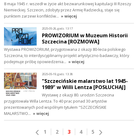
8 maja 1945 r. wszedł w życie akt bezwarunkowej kapitulacji III Rzeszy
Niemieckiej. Szczecin, zdobyty przez Armię Radziecką, staje się
punktem zarzewi konfliktów…
» więcej
2025-05-26, godz. 13:17
PROWIZORIUM w Muzeum Historii
Szczecina [ROZMOWA]
Wystawa PROWIZORIUM, przygotowana z okazji 80-lecia polskiego
Szczecina, to interdyscyplinarny projekt artystyczno-badawczy, który
podejmuje próbę opowiedzenia…
» więcej
2025-05-19, godz. 13:38
"Szczecińskie malarstwo lat 1945-
1989" w Willi Lentza [POSŁUCHAJ]
Wystawę z okazji 80. urodzin Szczecina
przygotowała Willa Lentza. To 40 prac ponad 30 artystów
prezentowanych pod wspólnym tytułem "SZCZECIŃSKIE
MALARSTWO…
» więcej
1
2
3
4
5