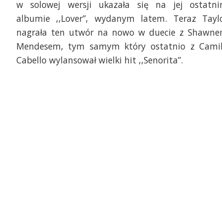
w solowej wersji ukazała się na jej ostatn
albumie ,,Lover”, wydanym latem. Teraz Tayl
nagrała ten utwór na nowo w duecie z Shawn
Mendesem, tym samym który ostatnio z Cami
Cabello wylansował wielki hit ,,Senorita”.