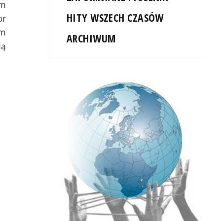
im
HITY WSZECH CZASÓW
or
em
ARCHIWUM
lą