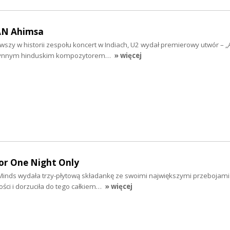
AN Ahimsa
rwszy w historii zespołu koncert w Indiach, U2 wydał premierowy utwór – 
słynnym hinduskim kompozytorem…
» więcej
r One Night Only
inds wydała trzy-płytową składankę ze swoimi największymi przebojami
ności i dorzuciła do tego całkiem…
» więcej