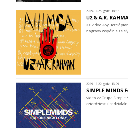
2019-11-25, godz. 18:52
U2 & A.R. RAHM
>> video Aby uczcić pie
nagrany wspólnie ze 
2019-11-20, godz. 13:09
SIMPLE MINDS Fo
video >>Grupa Simple M
czterdziestu lat działal