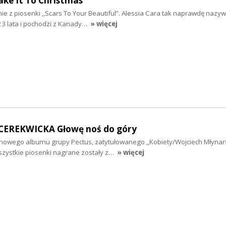
ke It To Christmas
e z piosenki ,,Scars To Your Beautiful”. Alessia Cara tak naprawdę nazyw
23 lata i pochodzi z Kanady…
» więcej
CEREKWICKA Głowę noś do góry
 nowego albumu grupy Pectus, zatytułowanego ,,Kobiety/Wojciech Młynars
szystkie piosenki nagrane zostały z…
» więcej