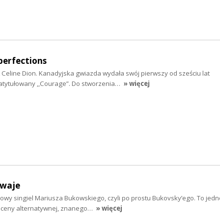
erfections
 Celine Dion. Kanadyjska gwiazda wydała swój pierwszy od sześciu lat
atytułowany ,,Courage”. Do stworzenia…
» więcej
waje
owy singiel Mariusza Bukowskiego, czyli po prostu Bukovsky’ego. To jed
j sceny alternatywnej, znanego…
» więcej