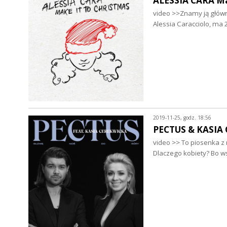
ALESSIA CARA Ma
video >>Znamy ją główni
Alessia Caracciolo, ma 
2019-11-25, godz. 18:56
PECTUS & KASIA 
video >> To piosenka z
Dlaczego kobiety? Bo w