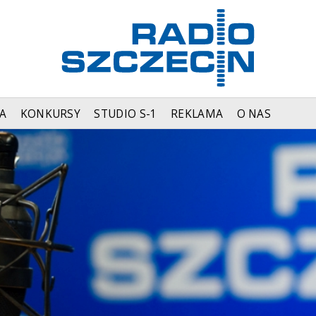
A
KONKURSY
STUDIO S-1
REKLAMA
O NAS