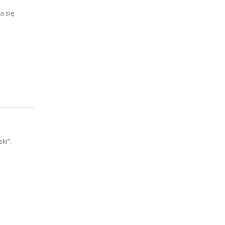
a się
ki”.