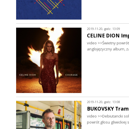
2019-11-20, godz. 13:09
CELINE DION Imp
video >>Świetny powrót
anglojęzyczny album, z
2019-11-20, godz. 13:08
BUKOVSKY Tram
video >>Debiutancki sol
powrót głosu gliwickie