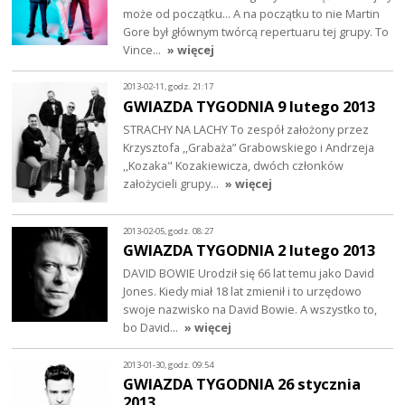
może od początku… A na początku to nie Martin
Gore był głównym twórcą repertuaru tej grupy. To
Vince…
» więcej
2013-02-11, godz. 21:17
GWIAZDA TYGODNIA 9 lutego 2013
STRACHY NA LACHY To zespół założony przez
Krzysztofa ,,Grabaża” Grabowskiego i Andrzeja
,,Kozaka" Kozakiewicza, dwóch członków
założycieli grupy…
» więcej
2013-02-05, godz. 08:27
GWIAZDA TYGODNIA 2 lutego 2013
DAVID BOWIE Urodził się 66 lat temu jako David
Jones. Kiedy miał 18 lat zmienił i to urzędowo
swoje nazwisko na David Bowie. A wszystko to,
bo David…
» więcej
2013-01-30, godz. 09:54
GWIAZDA TYGODNIA 26 stycznia
2013