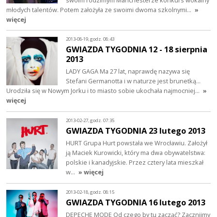
młodych talentów. Potem założyła ze swoimi dwoma szkolnymi…
»
więcej
2013-08-19, godz. 08:43
GWIAZDA TYGODNIA 12 - 18 sierpnia
2013
LADY GAGA Ma 27 lat, naprawdę nazywa się
Stefani Germanotta i w naturze jest brunetką...
Urodziła się w Nowym Jorku i to miasto sobie ukochała najmocniej…
»
więcej
2013-02-27, godz. 07:35
GWIAZDA TYGODNIA 23 lutego 2013
HURT Grupa Hurt powstała we Wrocławiu. Założył
ją Maciek Kurowicki, który ma dwa obywatelstwa:
polskie i kanadyjskie. Przez cztery lata mieszkał
w…
» więcej
2013-02-18, godz. 08:15
GWIAZDA TYGODNIA 16 lutego 2013
DEPECHE MODE Od czego by tu zacząć? Zacznijmy