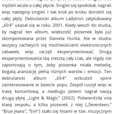
myśleli wcale o całej płycie. Singiel się spodobał, nagrali
więc następny singiel. I tak krok po kroku dorobili się
całej płyty. Debiutancki album Ladytron zatytułowany
,,604" ukazał się w roku 2001. Kiedy weszli do studia,
by nagrać ten album, większość piosenek była już
skomponowana przez Daniela Hunta. Ale w studiu
wszyscy zachwycili się możliwościami elektronicznych
zabawek, więc zaczęli eksperymentować. Drogą
eksperymentowania idą zresztą cały czas, ale nigdy nie
zapominają o tym, żeby piosenka miała melodię,
bogatą aranżację pełną różnych warstw i emocji. Ten
debiutancki album ,,604" wzbudził spore
zainteresowanie w świecie popu. Zespół ruszył więc w
trasę koncertową, a niedługo potem nagrał swoją
drugą płytę ,,Light & Magic" (2002). Potwierdziła ona
klasę zespołu, a kilka piosenek z niej (,,Seventeen,"
"Blue Jeans", "Evil") stało się hitami w tzw. muzycznym