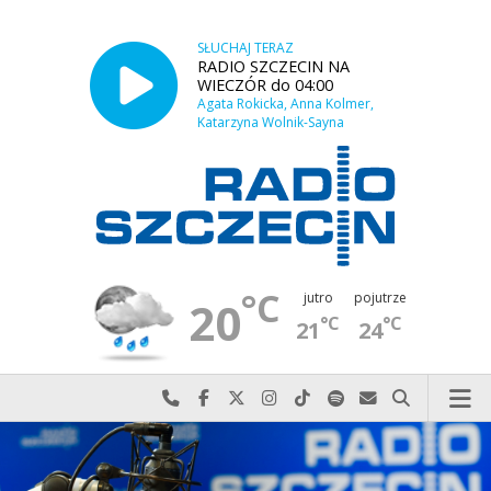
SŁUCHAJ TERAZ
RADIO SZCZECIN NA
WIECZÓR do 04:00
Agata Rokicka, Anna Kolmer,
Katarzyna Wolnik-Sayna
°C
jutro
pojutrze
20
°C
°C
21
24
Najlepiej po prostu do nas zadzwoń
Odwiedź nas na Facebook-u
Odwiedź nas na X
Odwiedź nas na Instagram-ie
Odwiedź nas na TikTok-u
Szukaj nas na Spotify
Wyślij do nas w
Szukaj