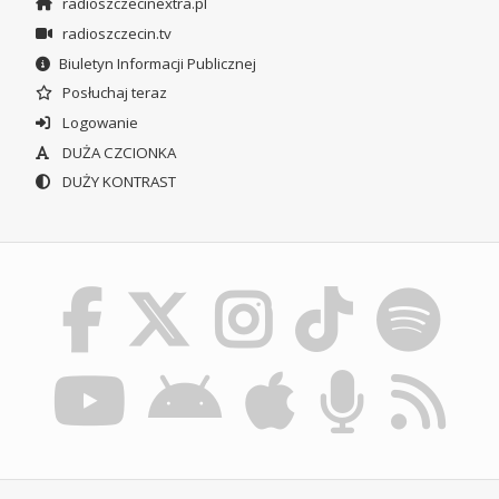
radioszczecinextra.pl
radioszczecin.tv
Biuletyn Informacji Publicznej
Posłuchaj teraz
Logowanie
DUŻA CZCIONKA
DUŻY KONTRAST