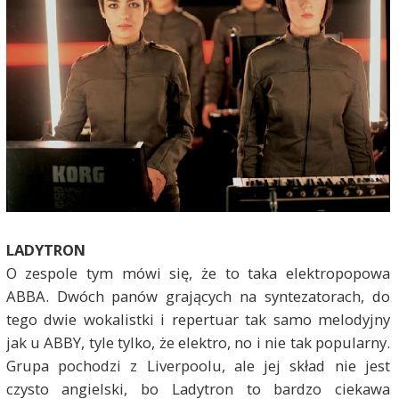
LADYTRON
O zespole tym mówi się, że to taka elektropopowa
ABBA. Dwóch panów grających na syntezatorach, do
tego dwie wokalistki i repertuar tak samo melodyjny
jak u ABBY, tyle tylko, że elektro, no i nie tak popularny.
Grupa pochodzi z Liverpoolu, ale jej skład nie jest
czysto angielski, bo Ladytron to bardzo ciekawa