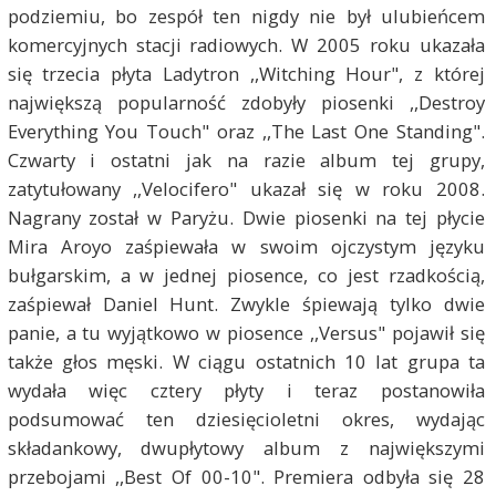
podziemiu, bo zespół ten nigdy nie był ulubieńcem
komercyjnych stacji radiowych. W 2005 roku ukazała
się trzecia płyta Ladytron ,,Witching Hour", z której
największą popularność zdobyły piosenki ,,Destroy
Everything You Touch" oraz ,,The Last One Standing".
Czwarty i ostatni jak na razie album tej grupy,
zatytułowany ,,Velocifero" ukazał się w roku 2008.
Nagrany został w Paryżu. Dwie piosenki na tej płycie
Mira Aroyo zaśpiewała w swoim ojczystym języku
bułgarskim, a w jednej piosence, co jest rzadkością,
zaśpiewał Daniel Hunt. Zwykle śpiewają tylko dwie
panie, a tu wyjątkowo w piosence ,,Versus" pojawił się
także głos męski. W ciągu ostatnich 10 lat grupa ta
wydała więc cztery płyty i teraz postanowiła
podsumować ten dziesięcioletni okres, wydając
składankowy, dwupłytowy album z największymi
przebojami ,,Best Of 00-10". Premiera odbyła się 28