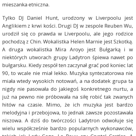
mieszanka etniczna.
Tylko DJ Daniel Hunt, urodzony w Liverpoolu jest
Anglikiem z krwi kości. Drugi DJ w zespole Reuben Wu,
urodził się co prawda w Liverpoolu, ale jego rodzice
pochodzą z Chin. Wokalistka Helen Marnie jest Szkotką.
A druga wokalistka Mira Aroyo jest Bułgarką i w
niektórych utworach grupy Ladytron śpiewa nawet po
bułgarsku. Kiedy zespół ten zaczynał grać pod koniec lat
90, to wcale nie miał lekko. Muzyka syntezatorowa nie
miała wtedy wysokich notowań, a na dodatek grupa ta
nigdy nie pasowała do jakiegoś konkretnego nurtu, a
już na pewno nie próbowała na siłę robić tak zwanych
hitów na czasie. Mimo, że ich muzyka jest bardzo
melodyjna i przebojowa, to jednak zawsze pozostawała
niszowa. A dziś do twórczości Ladytron odwołuje się
wielu współcześnie bardzo popularnych wykonawców,