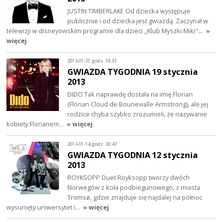
JUSTIN TIMBERLAKE Od dziecka występuje
publicznie i od dziecka jest gwiazdą. Zaczynał w
telewizji w disneyowskim programie dla dzieci ,,Klub Myszki Miki"…
»
więcej
2013-01-21, godz. 18:51
GWIAZDA TYGODNIA 19 stycznia
2013
DIDO Tak naprawdę dostała na imię Florian
(Florian Cloud de Bounevialle Armstrong), ale jej
rodzice chyba szybko zrozumieli, że nazywanie
kobiety Florianem…
» więcej
2013-01-14, godz. 20:47
GWIAZDA TYGODNIA 12 stycznia
2013
ROYKSOPP Duet Royksopp tworzy dwóch
Norwegów z koła podbiegunowego, z miasta
Tromsø, gdzie znajduje się najdalej na północ
wysunięty uniwersytet i…
» więcej