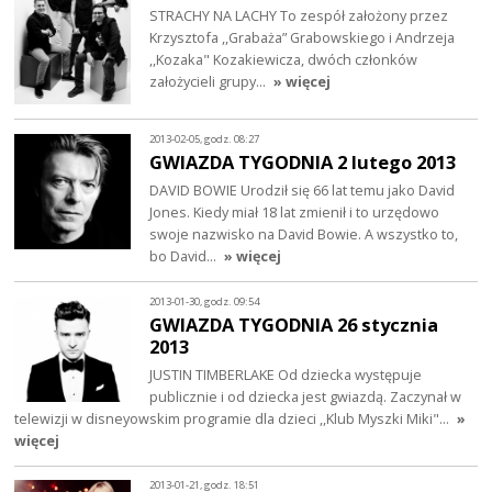
STRACHY NA LACHY To zespół założony przez
Krzysztofa ,,Grabaża” Grabowskiego i Andrzeja
,,Kozaka" Kozakiewicza, dwóch członków
założycieli grupy…
» więcej
2013-02-05, godz. 08:27
GWIAZDA TYGODNIA 2 lutego 2013
DAVID BOWIE Urodził się 66 lat temu jako David
Jones. Kiedy miał 18 lat zmienił i to urzędowo
swoje nazwisko na David Bowie. A wszystko to,
bo David…
» więcej
2013-01-30, godz. 09:54
GWIAZDA TYGODNIA 26 stycznia
2013
JUSTIN TIMBERLAKE Od dziecka występuje
publicznie i od dziecka jest gwiazdą. Zaczynał w
telewizji w disneyowskim programie dla dzieci ,,Klub Myszki Miki"…
»
więcej
2013-01-21, godz. 18:51