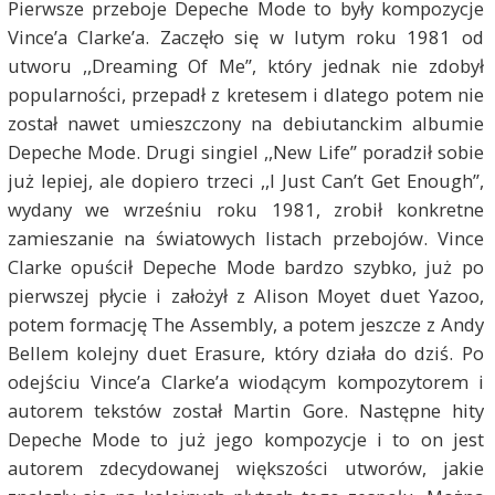
Pierwsze przeboje Depeche Mode to były kompozycje
Vince’a Clarke’a. Zaczęło się w lutym roku 1981 od
utworu ,,Dreaming Of Me”, który jednak nie zdobył
popularności, przepadł z kretesem i dlatego potem nie
został nawet umieszczony na debiutanckim albumie
Depeche Mode. Drugi singiel ,,New Life” poradził sobie
już lepiej, ale dopiero trzeci ,,I Just Can’t Get Enough”,
wydany we wrześniu roku 1981, zrobił konkretne
zamieszanie na światowych listach przebojów. Vince
Clarke opuścił Depeche Mode bardzo szybko, już po
pierwszej płycie i założył z Alison Moyet duet Yazoo,
potem formację The Assembly, a potem jeszcze z Andy
Bellem kolejny duet Erasure, który działa do dziś. Po
odejściu Vince’a Clarke’a wiodącym kompozytorem i
autorem tekstów został Martin Gore. Następne hity
Depeche Mode to już jego kompozycje i to on jest
autorem zdecydowanej większości utworów, jakie