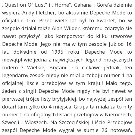
,,Question Of Lust” i ,,Home”. Gahana i Gore'a dzielnie
wspiera Andy Fletcher, bo aktualnie Depeche Mode to
oficjalnie trio. Przez wiele lat był to kwartet, bo w
zespole działał także Alan Wilder, któremu zdarzyło się
nawet przyłożyć jako kompozytor do kilku utworów
Depeche Mode. Jego nie ma w tym zespole już od 16
lat, dokładnie od 1995 roku. Depeche Mode to
niewątpliwie jedna z największych legend muzycznych
rodem z Wielkiej Brytanii. Co ciekawe jednak, ten
legendarny zespół nigdy nie miał przeboju numer 1 na
oficjalnej liście przebojów w tym kraju!! Mało tego,
żaden z singli Depeche Mode nigdy nie był nawet w
pierwszej trójce listy brytyjskiej, bo najwyżej zespół ten
dotarł tam tylko do 4 miejsca. Grupa ta miała za to hity
numer 1 na oficjalnych listach przebojów w Niemczech,
Szwecji i Włoszech. Na Szczecińskiej Liście Przebojów
zespół Depeche Mode wygrał w sumie 26 notowań,