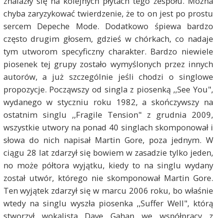
znalazły się na kolejnych płytach tego zespołu. Można
chyba zaryzykować twierdzenie, że to on jest po prostu
sercem Depeche Mode. Dodatkowo śpiewa bardzo
często drugim głosem, gdzieś w chórkach, co nadaje
tym utworom specyficzny charakter. Bardzo niewiele
piosenek tej grupy zostało wymyślonych przez innych
autorów, a już szczególnie jeśli chodzi o singlowe
propozycje. Począwszy od singla z piosenką ,,See You",
wydanego w styczniu roku 1982, a skończywszy na
ostatnim singlu ,,Fragile Tension" z grudnia 2009,
wszystkie utwory na ponad 40 singlach skomponował i
słowa do nich napisał Martin Gore, poza jednym. W
ciągu 28 lat zdarzył się bowiem w zasadzie tylko jeden,
no może półtora wyjątku, kiedy to na singlu wydany
został utwór, którego nie skomponował Martin Gore.
Ten wyjątek zdarzył się w marcu 2006 roku, bo właśnie
wtedy na singlu wyszła piosenka ,,Suffer Well", którą
stworzył wokalista Dave Gahan we współpracy z