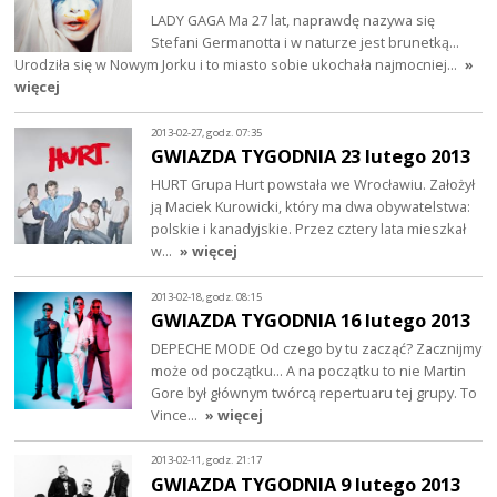
LADY GAGA Ma 27 lat, naprawdę nazywa się
Stefani Germanotta i w naturze jest brunetką...
Urodziła się w Nowym Jorku i to miasto sobie ukochała najmocniej…
»
więcej
2013-02-27, godz. 07:35
GWIAZDA TYGODNIA 23 lutego 2013
HURT Grupa Hurt powstała we Wrocławiu. Założył
ją Maciek Kurowicki, który ma dwa obywatelstwa:
polskie i kanadyjskie. Przez cztery lata mieszkał
w…
» więcej
2013-02-18, godz. 08:15
GWIAZDA TYGODNIA 16 lutego 2013
DEPECHE MODE Od czego by tu zacząć? Zacznijmy
może od początku… A na początku to nie Martin
Gore był głównym twórcą repertuaru tej grupy. To
Vince…
» więcej
2013-02-11, godz. 21:17
GWIAZDA TYGODNIA 9 lutego 2013