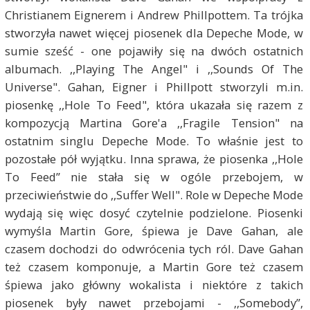
Christianem Eignerem i Andrew Phillpottem. Ta trójka
stworzyła nawet więcej piosenek dla Depeche Mode, w
sumie sześć - one pojawiły się na dwóch ostatnich
albumach. ,,Playing The Angel" i ,,Sounds Of The
Universe". Gahan, Eigner i Phillpott stworzyli m.in.
piosenkę ,,Hole To Feed", która ukazała się razem z
kompozycją Martina Gore'a ,,Fragile Tension" na
ostatnim singlu Depeche Mode. To właśnie jest to
pozostałe pół wyjątku. Inna sprawa, że piosenka ,,Hole
To Feed” nie stała się w ogóle przebojem, w
przeciwieństwie do ,,Suffer Well". Role w Depeche Mode
wydają się więc dosyć czytelnie podzielone. Piosenki
wymyśla Martin Gore, śpiewa je Dave Gahan, ale
czasem dochodzi do odwrócenia tych ról. Dave Gahan
też czasem komponuje, a Martin Gore też czasem
śpiewa jako główny wokalista i niektóre z takich
piosenek były nawet przebojami - ,,Somebody”,