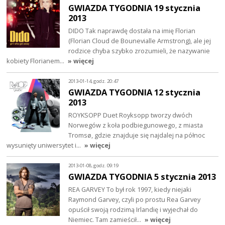
GWIAZDA TYGODNIA 19 stycznia
2013
DIDO Tak naprawdę dostała na imię Florian
(Florian Cloud de Bounevialle Armstrong), ale jej
rodzice chyba szybko zrozumieli, że nazywanie
kobiety Florianem…
» więcej
2013-01-14, godz. 20:47
GWIAZDA TYGODNIA 12 stycznia
2013
ROYKSOPP Duet Royksopp tworzy dwóch
Norwegów z koła podbiegunowego, z miasta
Tromsø, gdzie znajduje się najdalej na północ
wysunięty uniwersytet i…
» więcej
2013-01-08, godz. 09:19
GWIAZDA TYGODNIA 5 stycznia 2013
REA GARVEY To był rok 1997, kiedy niejaki
Raymond Garvey, czyli po prostu Rea Garvey
opuścił swoją rodzimą Irlandię i wyjechał do
Niemiec. Tam zamieścił…
» więcej