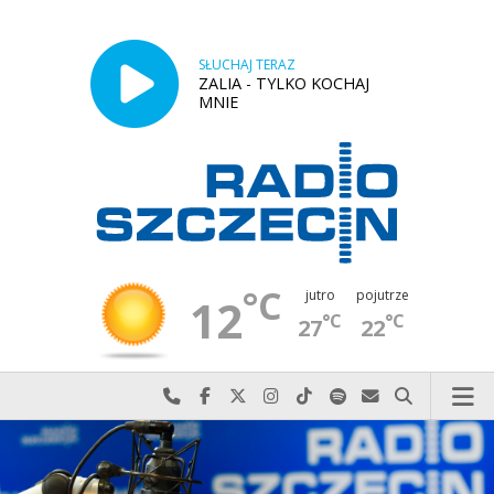
SŁUCHAJ TERAZ
ZALIA - TYLKO KOCHAJ
MNIE
°C
jutro
pojutrze
12
°C
°C
27
22
Najlepiej po prostu do nas zadzwoń
Odwiedź nas na Facebook-u
Odwiedź nas na X
Odwiedź nas na Instagram-ie
Odwiedź nas na TikTok-u
Szukaj nas na Spotify
Wyślij do nas w
Szukaj