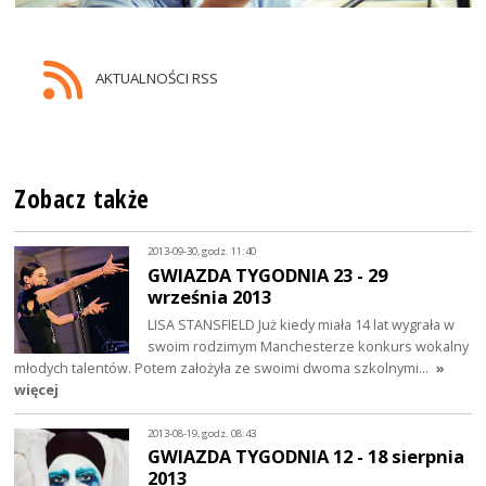
AKTUALNOŚCI RSS
Zobacz także
2013-09-30, godz. 11:40
GWIAZDA TYGODNIA 23 - 29
września 2013
LISA STANSFIELD Już kiedy miała 14 lat wygrała w
swoim rodzimym Manchesterze konkurs wokalny
młodych talentów. Potem założyła ze swoimi dwoma szkolnymi…
»
więcej
2013-08-19, godz. 08:43
GWIAZDA TYGODNIA 12 - 18 sierpnia
2013