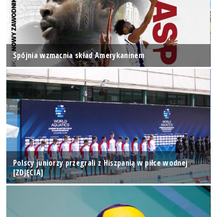
Spójnia wzmacnia skład Amerykaninem
Polscy juniorzy przegrali z Hiszpanią w piłce wodnej
[ZDJĘCIA]