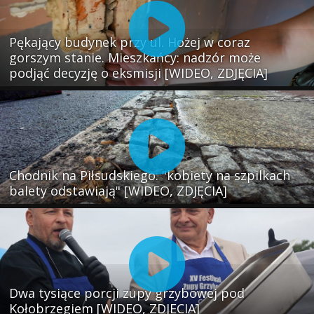
Pękający budynek przy ul. Hożej w coraz
gorszym stanie. Mieszkańcy: nadzór może
podjąć decyzję o eksmisji [WIDEO, ZDJĘCIA]
Chodnik na Piłsudskiego: "kobiety na szpilkach
balety odstawiają" [WIDEO, ZDJĘCIA]
Dwa tysiące porcji zupy grzybowej pod
Kołobrzegiem [WIDEO, ZDJECIA]