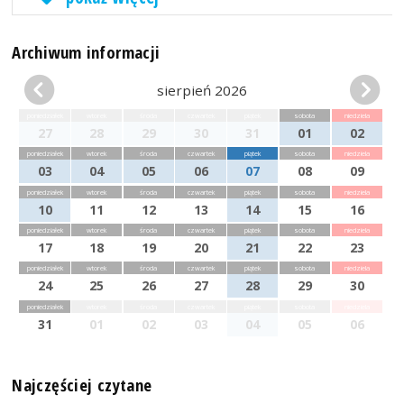
Archiwum informacji
sierpień 2026
poniedziałek
wtorek
środa
czwartek
piątek
sobota
niedziela
27
28
29
30
31
01
02
poniedziałek
wtorek
środa
czwartek
piątek
sobota
niedziela
03
04
05
06
07
08
09
poniedziałek
wtorek
środa
czwartek
piątek
sobota
niedziela
10
11
12
13
14
15
16
poniedziałek
wtorek
środa
czwartek
piątek
sobota
niedziela
17
18
19
20
21
22
23
poniedziałek
wtorek
środa
czwartek
piątek
sobota
niedziela
24
25
26
27
28
29
30
poniedziałek
wtorek
środa
czwartek
piątek
sobota
niedziela
31
01
02
03
04
05
06
Najczęściej czytane