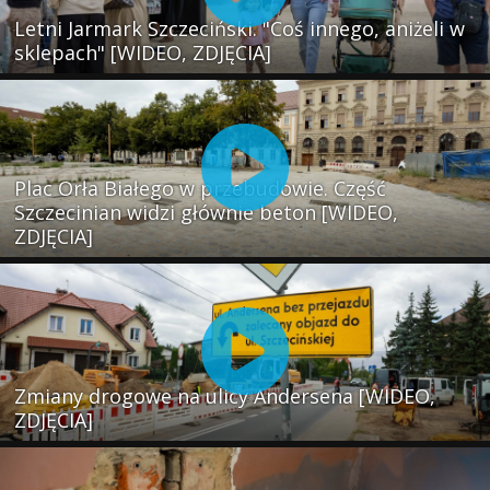
Letni Jarmark Szczeciński. "Coś innego, aniżeli w
sklepach" [WIDEO, ZDJĘCIA]
Plac Orła Białego w przebudowie. Część
Szczecinian widzi głównie beton [WIDEO,
ZDJĘCIA]
Zmiany drogowe na ulicy Andersena [WIDEO,
ZDJĘCIA]