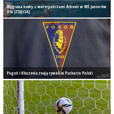
Wygrana kadry z waterpolistami Arkonii w MŚ juniorów
U16 [ZDJĘCIA]
Pogoń i Kluczevia znają rywali w Pucharze Polski