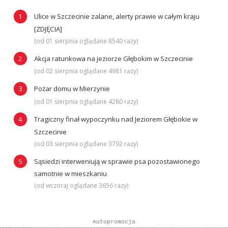
Ulice w Szczecinie zalane, alerty prawie w całym kraju
[ZDJĘCIA]
(od 01 sierpnia oglądane 8540 razy)
Akcja ratunkowa na jeziorze Głębokim w Szczecinie
(od 02 sierpnia oglądane 4981 razy)
Pożar domu w Mierzynie
(od 01 sierpnia oglądane 4280 razy)
Tragiczny finał wypoczynku nad Jeziorem Głębokie w
Szczecinie
(od 03 sierpnia oglądane 3792 razy)
Sąsiedzi interweniują w sprawie psa pozostawionego
samotnie w mieszkaniu
(od wczoraj oglądane 3656 razy)
Autopromocja