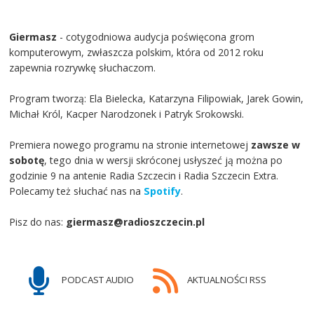
Giermasz
- cotygodniowa audycja poświęcona grom
komputerowym, zwłaszcza polskim, która od 2012 roku
zapewnia rozrywkę słuchaczom.
Program tworzą: Ela Bielecka, Katarzyna Filipowiak, Jarek Gowin,
Michał Król, Kacper Narodzonek i Patryk Srokowski.
Premiera nowego programu na stronie internetowej
zawsze w
sobotę
, tego dnia w wersji skróconej usłyszeć ją można po
godzinie 9 na antenie Radia Szczecin i Radia Szczecin Extra.
Polecamy też słuchać nas na
Spotify
.
Pisz do nas:
giermasz@radioszczecin.pl
PODCAST AUDIO
AKTUALNOŚCI RSS