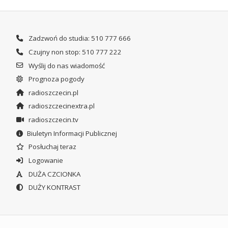
Zadzwoń do studia: 510 777 666
Czujny non stop: 510 777 222
Wyślij do nas wiadomość
Prognoza pogody
radioszczecin.pl
radioszczecinextra.pl
radioszczecin.tv
Biuletyn Informacji Publicznej
Posłuchaj teraz
Logowanie
DUŻA CZCIONKA
DUŻY KONTRAST