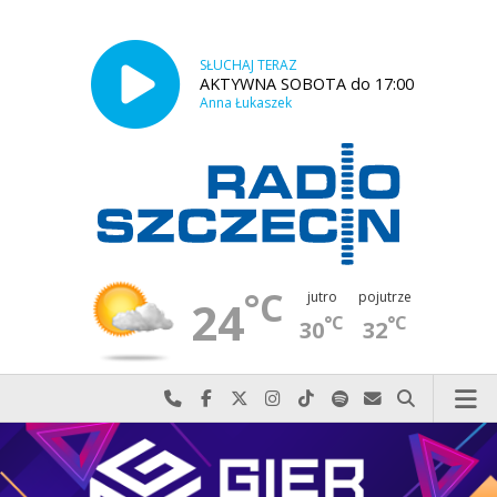
SŁUCHAJ TERAZ
AKTYWNA SOBOTA do 17:00
Anna Łukaszek
°C
jutro
pojutrze
24
°C
°C
30
32
Najlepiej po prostu do nas zadzwoń
Odwiedź nas na Facebook-u
Odwiedź nas na X
Odwiedź nas na Instagram-ie
Odwiedź nas na TikTok-u
Szukaj nas na Spotify
Wyślij do nas w
Szukaj