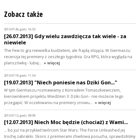
Zobacz także
2013-07-26, godz. 16:53
[26.07.2013] Gdy wielu zawdzięcza tak wiele - za
niewiele
The Few to gra niewielka budżetem, ale frajdą stojąca. W Giermaszu
recenzja tej premiery z zeszłego tygodnia. Gra RPG, która wygląda na
planszówkę - lubię…
» więcej
2013-07-19, godz. 11:54
[19.07.2013] "Niech poniesie nas Dziki Gon..."
W tym Giermaszu rozmawiamy z Konradem Tomaszkiewiczem,
kierownikiem projektu Wiedźmin 3: Dziki Gon - nie możecie tego
przegapić. W oczekiwaniu na premiery znowu…
» więcej
2013-07-12, godz. 09:09
[12.07.2013] Niech Moc będzie (chociaż) z Wami...
... bo już na przykład twórcom Star Wars: The Force Unleashed jej
trochę zabrakło. Skoro z premierami chwilowa posucha, sprawdziliśmy