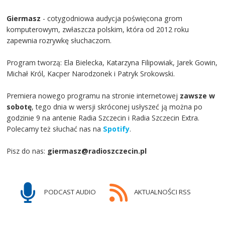
Giermasz
- cotygodniowa audycja poświęcona grom
komputerowym, zwłaszcza polskim, która od 2012 roku
zapewnia rozrywkę słuchaczom.
Program tworzą: Ela Bielecka, Katarzyna Filipowiak, Jarek Gowin,
Michał Król, Kacper Narodzonek i Patryk Srokowski.
Premiera nowego programu na stronie internetowej
zawsze w
sobotę
, tego dnia w wersji skróconej usłyszeć ją można po
godzinie 9 na antenie Radia Szczecin i Radia Szczecin Extra.
Polecamy też słuchać nas na
Spotify
.
Pisz do nas:
giermasz@radioszczecin.pl
PODCAST AUDIO
AKTUALNOŚCI RSS