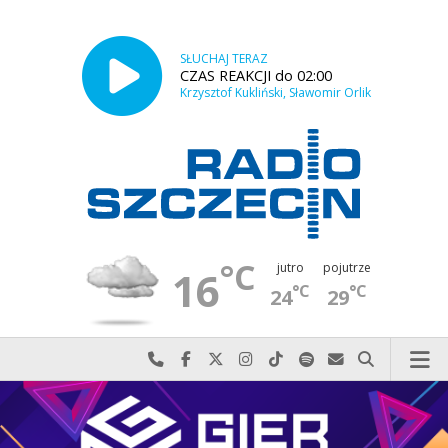
SŁUCHAJ TERAZ
CZAS REAKCJI do 02:00
Krzysztof Kukliński, Sławomir Orlik
°C
jutro
pojutrze
16
°C
°C
24
29
Najlepiej po prostu do nas zadzwoń
Odwiedź nas na Facebook-u
Odwiedź nas na X
Odwiedź nas na Instagram-ie
Odwiedź nas na TikTok-u
Szukaj nas na Spotify
Wyślij do nas w
Szukaj